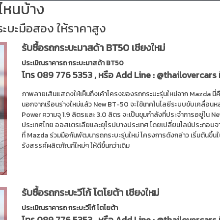
่นไหนบ้าง
กระบะมือสอง ให้ราคาสูง
รับซื้อรถกระบะมาสด้า BT50 เชียงใหม่
ประเมิณราคารถ กระบะมาสด้า BT50
โทร
089 776 5353
, หรือ Add Line :
@thailovercars
ภาพลายเส้นแสดงให้เห็นถึงเค้าโครงของรถกระบะรุ่นใหม่จาก Mazda นี่ค
นอกจากเรือนร่างใหม่แล้ว New BT-50 จะใช้เทคโนโลยีระบบขับเคลื่อนห
Power ความจุ 1.9 ลิตรและ 3.0 ลิตร จะเป็นขุมกำลังที่ประจำการอยู
ประเทศไทย ออสเตรเลียและยุโรปบางประเทศ โดยเปลี่ยนไลน์ประกอบจากโ
ที่ Mazda ร่วมมือกันพัฒนารถกระบะรุ่นใหม่ โครงการดังกล่าว เริ่มต้นขึ
รังสรรค์ผลิตภัณฑ์ใหม่ๆ ให้ดีขึ้นกว่าเดิม
รับซื้อรถกระบะวีโก้ โตโยต้า เชียงใหม่
ประเมิณราคารถ กระบะวีโก้ โตโยต้า
โทร
089 776 5353
, หรือ Add Line :
@thailovercars