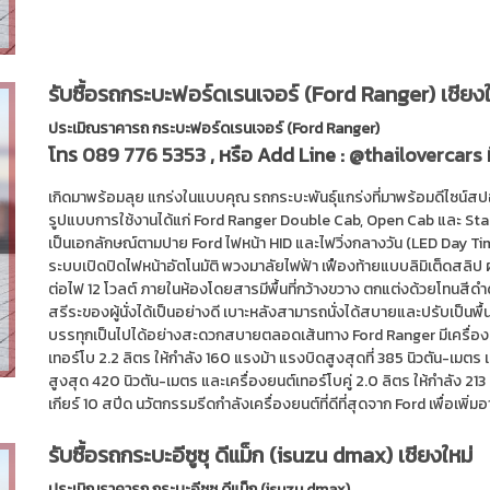
รับซื้อรถกระบะฟอร์ดเรนเจอร์ (Ford Ranger) เชียงใ
ประเมิณราคารถ กระบะฟอร์ดเรนเจอร์ (Ford Ranger)
โทร
089 776 5353
, หรือ Add Line :
@thailovercars
เกิดมาพร้อมลุย แกร่งในแบบคุณ รถกระบะพันธุ์แกร่งที่มาพร้อมดีไซน์สปอ
รูปแบบการใช้งานได้แก่ Ford Ranger Double Cab, Open Cab และ Stan
เป็นเอกลักษณ์ตามปาย Ford ไฟหน้า HID และไฟวิ่งกลางวัน (LED Day Ti
ระบบเปิดปิดไฟหน้าอัตโนมัติ พวงมาลัยไฟฟ้า เฟืองท้ายแบบลิมิเต็ดสลิป
ต่อไฟ 12 โวลต์ ภายในห้องโดยสารมีพื้นที่กว้างขวาง ตกแต่งด้วยโทนสีด
สรีระของผู้นั่งได้เป็นอย่างดี เบาะหลังสามารถนั่งได้สบายและปรับเป็นพื
บรรทุกเป็นไปได้อย่างสะดวกสบายตลอดเส้นทาง Ford Ranger มีเครื่องยนต
เทอร์โบ 2.2 ลิตร ให้กำลัง 160 แรงม้า แรงบิดสูงสุดที่ 385 นิวตัน-เมตร 
สูงสุด 420 นิวตัน-เมตร และเครื่องยนต์เทอร์โบคู่ 2.0 ลิตร ให้กำลัง 2
เกียร์ 10 สปีด นวัตกรรมรีดกำลังเครื่องยนต์ที่ดีที่สุดจาก Ford เพื่อเพิ่ม
รับซื้อรถกระบะอีซูซุ ดีแม็ก (isuzu dmax) เชียงใหม่
ประเมิณราคารถ กระบะอีซูซุ ดีแม็ก (isuzu dmax)