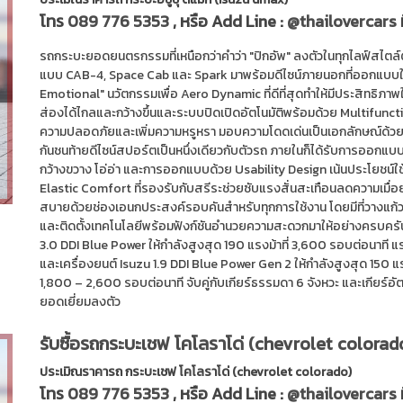
โทร
089 776 5353
, หรือ Add Line :
@thailovercars
รถกระบะยอดยนตรกรรมที่เหนือกว่าคำว่า "ปิกอัพ" ลงตัวในทุกไลฟ์สไตล์ต
แบบ CAB-4, Space Cab และ Spark มาพร้อมดีไซน์ภายนอกที่ออกแบบ
Emotional" นวัตกรรมเพื่อ Aero Dynamic ที่ดีที่สุดทำให้มีประสิทธิภาพใ
ส่องได้ไกลและกว้างขึ้นและระบบปิดเปิดอัตโนมัติพร้อมด้วย Multifuncti
ความปลอดภัยและเพิ่มความหรูหรา มอบความโดดเด่นเป็นเอกลักษณ์ด้วยไฟท
กันชนท้ายดีไซน์สปอร์ตเป็นหนึ่งเดียวกับตัวรถ ภายในก็ได้รับการออกแ
กว้างขวาง โอ่อ่า และการออกแบบด้วย Usability Design เน้นประโยชน์ใ
Elastic Comfort ที่รองรับกับสรีระช่วยซับแรงสั่นสะเทือนลดความเมื่อย
สบายด้วยช่องเอนกประสงค์รอบคันสำหรับทุกการใช้งาน โดยมีที่วางแก้วแ
และติดตั้งเทคโนโลยีพร้อมฟังก์ชันอำนวยความสะดวกมาให้อย่างครบครัน I
3.0 DDI Blue Power ให้กำลังสูงสุด 190 แรงม้าที่ 3,600 รอบต่อนาที 
และเครื่องยนต์ Isuzu 1.9 DDI Blue Power Gen 2 ให้กำลังสูงสุด 150 แร
1,800 – 2,600 รอบต่อนาที จับคู่กับเกียร์ธรรมดา 6 จังหวะ และเกียร์อั
ยอดเยี่ยมลงตัว
รับซื้อรถกระบะเชฟ โคโลราโด่ (chevrolet colorado
ประเมิณราคารถ กระบะเชฟ โคโลราโด่ (chevrolet colorado)
โทร
089 776 5353
, หรือ Add Line :
@thailovercars