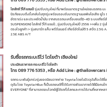
ไฮลักซ์ วีโก้ แชมป์
รุ่นปรับปรุงใหม่ ที่มาพร้อมมาตรฐานใหม่ของรถกระบะ 
นิรภัยแบบดึงรั้งกลับในทุกรุ่น พร้อมรองรับมาตรฐานมลพิษไอเสีย ยูโร ร
อัตราเร่ง และประหยัดน้ำมัน จากสมรรถนะเครื่องยนต์D-4D ระบบเกียร์
SUSPENSION) ไฮลักซ์ วีโก้ แชมป์...รุ่นปรับปรุงใหม่ปี 2556 >>เพิ่ม 2 รุ่
ตรงใจลูกค้า > รุ่นสมาร์ท แค็บ พรีรันเนอร์ เกียร์อัตโนมัติ 5 สปีด 2.5G A/
2.5E ABS A/T
รับซื้อรถกระบะรีโว่ โตโยต้า เชียงใหม่
ประเมิณราคารถ กระบะรีโว่ โตโยต้า
โทร
089 776 5353
, หรือ Add Line :
@thailovercars
รถกระบะพันธุ์แกร่งรุ่นยอดนิยมจากค่าย Toyota โดยในปัจจุบันก็จะใช้ชื
ดุดัน โดย Toyota Hilux ก็เป็นรถยนต์ที่ได้รับการพัฒนาภายใต้ฝีมือคน
EVERYONE" ที่สามารถตอบโจทย์ผู้ใช้รถทั่วโลกและการใช้งานที่หลากหลา