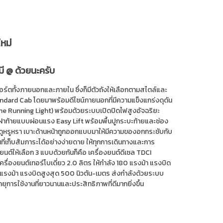
หม่
มี @ ด้วยนะครับ
ร์ตทั้งภายนอกและภายใน ซึ่งก็มีตัวถังให้เลือกตามสไตล์และ
dard Cab โดยมาพร้อมดีไซน์ภายนอกที่มีความแข็งแกร่งดุดัน
me Running Light) พร้อมด้วยระบบเปิดปิดไฟสูงอัจฉริยะ
 ฝาท้ายแบบผ่อนแรง Easy Lift พร้อมพื้นปูกระบะท้ายและช่อง
ำดูหรูหรา เบาะด้านหน้าถูกออกแบบมาให้มีความของอกกระชับกับ
้นที่เก็บสัมภาระได้อย่างง่ายดาย ให้ทุกการเดินทางและการ
์ให้เลือก 3 แบบด้วยกันก็คือ เครื่องยนต์ดีเซล TDCI
เครื่องยนต์เทอร์โบเดี่ยว 2.0 ลิตร ให้กำลัง 180 แรงม้า แรงบิด
13 แรงม้า แรงบิดสูงสุด 500 นิวตัน-เมตร ส่งกำลังด้วยระบบ
อายุการใช้งานที่ยาวนานและประสิทธิภาพที่ดีมากยิ่งขึ้น