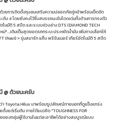
ด้วยการติดตั้งถุงลมเสริมความปลอดภัยคู่หน้าพร้อมเข็ดขัด
ะดับ 4 โดยยังคงไว้ซึ่งสมรรถนะอันโดดเด่นทั้งด้านการทรงตัว
อัตโนมัติ 5 สปีด และระบบช่วงล่าง DTS (DIAMOND TECH
นใหม่*...เติมเต็มสุดยอดรถกระบะประหยัดน้ำมัน เพิ่มทางเลือกให้
T (Navi) > รุ่นสมาร์ท แค็บ พรีรันเนอร์ เกียร์อัตโนมัติ 5 สปีด
มี @ ด้วยนะครับ
่อว่า Toyota Hilux มาพร้อมรูปลักษณ์ภายนอกที่ดูแข็งแกร่ง
ไทยตั้งแต่เริ่มต้น ภายใต้แนวคิด "TOUGHNESS FOR
ยของกลุ่มผู้ใช้งานในแต่ละอาชีพได้อย่างสมบูรณ์แบบ