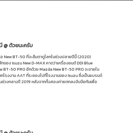
มี @ ด้วยนะครับ
ือ New BT-50 ที่จะลืมตาดูโลกในช่วงปลายปีนี้ (2020)
ลักของ Isuzu New D-MAX คาดว่าเครื่องยนต์ DDi Blue
่ใน New BT-50 PRO อีกด้วย Mazda New BT-50 PRO จะขายใน
รงงาน AAT ที่ระยองไปที่โรงงานของ Isuzu ซึ่งเป็นแบรนด์
้นในช่วงกลางปี 2019 หลังจากทั้งสองค่ายตกลงจับมือกันเพื่อ
มี @ ด้วยนะครับ