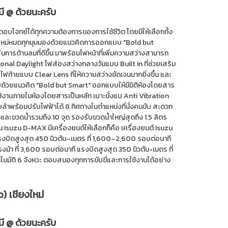
มี @ ด้วยนะครับ
อบโจทย์ได้ทุกความต้องการของการใช้ชีวิต โดยมีให้เลือกทั้ง
ใหม่หมดทุกมุมมองด้วยแนวคิดการออกแบบ "Bold but
นการต้านลมที่ดีขึ้น มาพร้อมไฟหน้าที่เพิ่มความสว่างสามารถ
onal Daylight ไฟส่องสว่างกลางวันแบบ Built in ที่ช่วยเสริม
้ายแบบ Clear Lens ที่ให้ความสว่างชัดเจนมากยิ่งขึ้น และ
บบด้วยแนวคิด "Bold but Smart" ออกแบบให้มีมิติห้องโดยสาร
ช้งานภายในห้องโดยสารเป็นหลัก เบาะนั่งแบ Anti Vibration
ล้าพร้อมปรับไฟฟ้าได้ 8 ทิศทางในตำแหน่งที่นั่งคนขับ สะดวก
ละขวดน้ำรวมถึง 10 จุด รองรับขวดน้ำใหญ่สุดถึง 1.5 ลิตร
suzu D-MAX มีเครื่องยนต์ให้เลือกก็คือ เครื่องยนต์ Isuzu
แรงบิดสูงสุด 450 นิวตัน–เมตร ที่ 1,600–2,600 รอบต่อนาที
งม้า ที่ 3,600 รอบต่อนาที แรงบิดสูงสุด 350 นิวตัน-เมตร ที่
ตโนมัติ 6 จังหวะ ตอบสนองทุกการขับขี่และการใช้งานได้อย่าง
) เชียงใหม่
มี @ ด้วยนะครับ