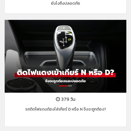
ยังไงถึงปลอดภัย
379 วัน
รถติดไฟแดงต้องใส่เกียร์ D หรือ N จึงจะถูกต้อง?