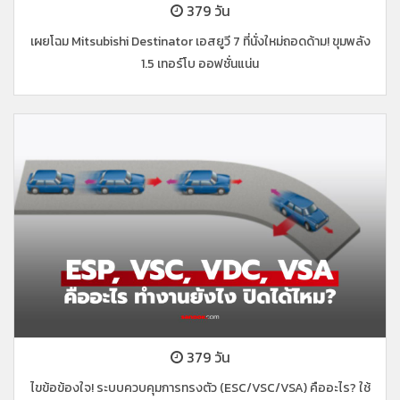
379 วัน
เผยโฉม Mitsubishi Destinator เอสยูวี 7 ที่นั่งใหม่ถอดด้าม! ขุมพลัง
1.5 เทอร์โบ ออฟชั่นแน่น
379 วัน
ไขข้อข้องใจ! ระบบควบคุมการทรงตัว (ESC/VSC/VSA) คืออะไร? ใช้