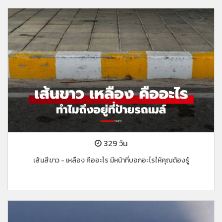
329 วัน
เส้นสีขาว - เหลือง คืออะไร มีหน้าที่บอกอะไรให้คุณต้องรู้