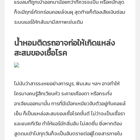
แรงลมที่ถูกเป่าออกมาน้อยกว่าที่ควรจะเป็น หรือหนักสุด
ก็จะมีฤทธ์กัดกร่อนคอยล์จนผุ สุดท้ายก็ต้องเสียเงินซ่อม
ระบบแอร์ให้กลับมามีสภาพเช่นเดิม
น้ำหอมติดรถอาจก่อให้เกิดแหล่ง
สะสมของเชื้อโรค
ไม่นับว่าสารระเหยอย่างการบูร, พิมเสน ฯลฯ อาจทำให้
ใครบางคนรู้สึกเวียนหัว ระคายเคืองตา หรือกระทั่ง
อาเจียนออกมานั้น การที่มีเมือกเหนียวจับตัวอยู่กับคอยล์
เย็น ก็เป็นแหล่งสะสมของเชื้อโรคชั้นดี ไม่ว่าจะเป็นเชื้อรา
และแบคทีเรีย ทำให้แอร์มีกลิ่นอับ ไม่สดชื่น ยิ่งหากต้อง
สูดดมเข้าไปทุกวันก็จะเป็นอันตรายต่อผู้โดยสารภายใน