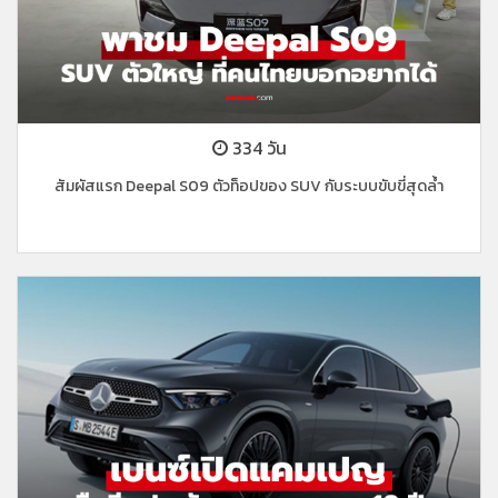
334 วัน
สัมผัสแรก Deepal S09 ตัวท็อปของ SUV กับระบบขับขี่สุดล้ำ