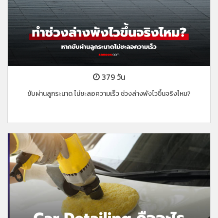
379 วัน
ขับผ่านลูกระนาด ไม่ชะลอความเร็ว ช่วงล่างพังไวขึ้นจริงไหม?