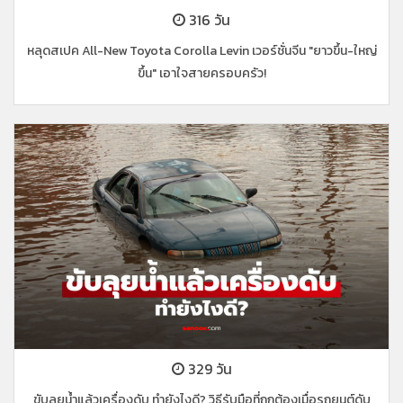
316 วัน
หลุดสเปค All-New Toyota Corolla Levin เวอร์ชั่นจีน "ยาวขึ้น-ใหญ่
ขึ้น" เอาใจสายครอบครัว!
329 วัน
ขับลุยน้ำแล้วเครื่องดับ ทำยังไงดี? วิธีรับมือที่ถูกต้องเมื่อรถยนต์ดับ