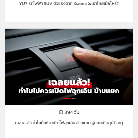
YU7 รถไฟฟ้า SUV ตัวแรงจาก Xiaomi จะเข้าไทยเมื่อไหร่?
394 วัน
เฉลยแล้ว ทำไมถึงห้ามเปิดไฟฉุกเฉิน ข้ามแยก รู้ก่อนเกิดอุบัติเหตุ