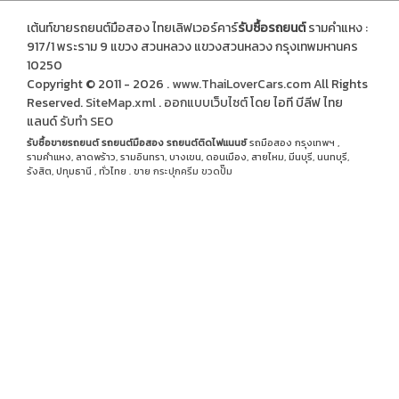
เต้นท์ขายรถยนต์มือสอง ไทยเลิฟเวอร์คาร์
รับซื้อรถยนต์
รามคำแหง :
917/1 พระราม 9 แขวง สวนหลวง แขวงสวนหลวง กรุงเทพมหานคร
10250
Copyright © 2011 - 2026 .
www.ThaiLoverCars.com
All Rights
Reserved.
SiteMap.xml
.
ออกแบบเว็บไซต์
โดย ไอที บีลีฟ ไทย
แลนด์
รับทำ SEO
รับซื้อขายรถยนต์
รถยนต์มือสอง
รถยนต์ติดไฟแนนซ์
รถมือสอง กรุงเทพฯ ,
รามคำแหง, ลาดพร้าว, รามอินทรา, บางเขน, ดอนเมือง, สายไหม, มีนบุรี, นนทบุรี,
รังสิต, ปทุมธานี , ทั่วไทย . ขาย
กระปุกครีม
ขวดปั๊ม