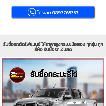
โทรเลย 0897765353
รับซื้อรถติดไฟแนนซ์ ให้ราคาสูงกระบะมือสอง ทุกรุ่น ทุก
ยี่ห้อ รับซื้อรถเงินสด