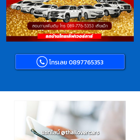
โทรเลย 0897765353
แชทไลน์ @thailovercars