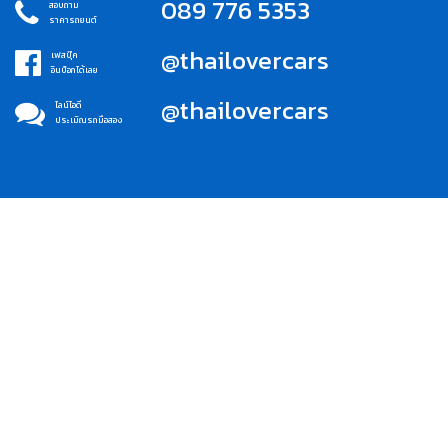
089 776 5353
สอบถาม
ราคารถยนต์
@thailovercars
เฟสบุ๊ค
อินบ็อกได้เลย
@thailovercars
ไลน์ไอดี
ประเมิณรถมือสอง