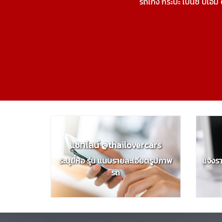
รถเก่ง กระบะ เบนซ์ บีเอม
แชทไลน์ @thailovercars
ระบุยี่ห้อ รุ่น แนบรายละเอียดรูปภาพ
แจ้งร
รถ