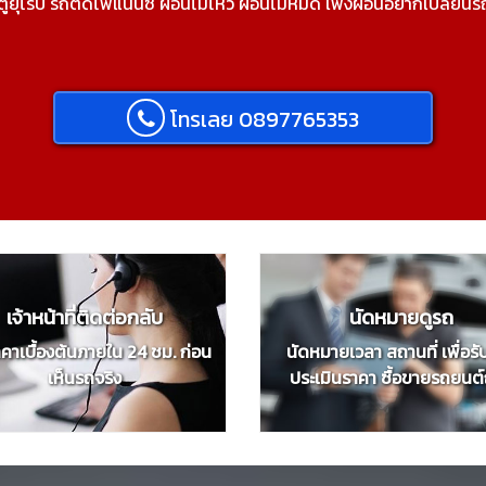
 ตู้ยุโรป รถติดไฟแนนซ์ ผ่อนไม่ไหว ผ่อนไม่หมด เพิ่งผ่อนอยากเปลี่ยนรถ
โทรเลย 0897765353
เจ้าหน้าที่ติดต่อกลับ
นัดหมายดูรถ
าคาเบื้องต้นภายใน 24 ชม. ก่อน
นัดหมายเวลา สถานที่ เพื่อร
เห็นรถจริง
ประเมินราคา ซื้อขายรถยนต์ถึ