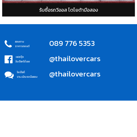
รับซื้อรถวีออส โตโยต้ามือสอง
089 776 5353
สอบถาม
ราคารถยนต์
@thailovercars
เฟสบุ๊ค
อินบ็อกได้เลย
@thailovercars
ไลน์ไอดี
ประเมิณรถมือสอง