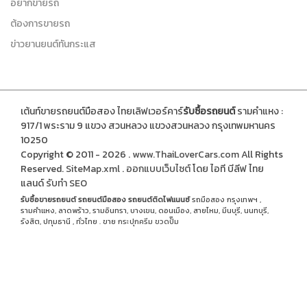
อยากขายรถ
ต้องการขายรถ
ข่าวยานยนต์ทันกระแส
เต้นท์ขายรถยนต์มือสอง ไทยเลิฟเวอร์คาร์
รับซื้อรถยนต์
รามคำแหง :
917/1 พระราม 9 แขวง สวนหลวง แขวงสวนหลวง กรุงเทพมหานคร
10250
Copyright © 2011 - 2026 .
www.ThaiLoverCars.com
All Rights
Reserved.
SiteMap.xml
.
ออกแบบเว็บไซต์
โดย ไอที บีลีฟ ไทย
แลนด์
รับทำ SEO
รับซื้อขายรถยนต์
รถยนต์มือสอง
รถยนต์ติดไฟแนนซ์
รถมือสอง กรุงเทพฯ ,
รามคำแหง, ลาดพร้าว, รามอินทรา, บางเขน, ดอนเมือง, สายไหม, มีนบุรี, นนทบุรี,
รังสิต, ปทุมธานี , ทั่วไทย . ขาย
กระปุกครีม
ขวดปั๊ม