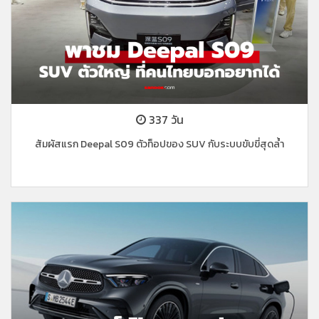
337 วัน
สัมผัสแรก Deepal S09 ตัวท็อปของ SUV กับระบบขับขี่สุดล้ำ