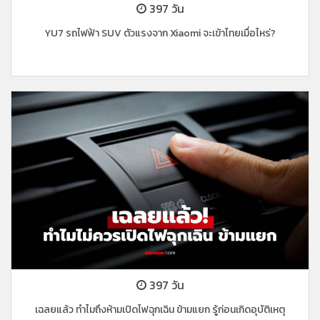
397 วัน
YU7 รถไฟฟ้า SUV ตัวแรงจาก Xiaomi จะเข้าไทยเมื่อไหร่?
397 วัน
เฉลยแล้ว ทำไมถึงห้ามเปิดไฟฉุกเฉิน ข้ามแยก รู้ก่อนเกิดอุบัติเหตุ