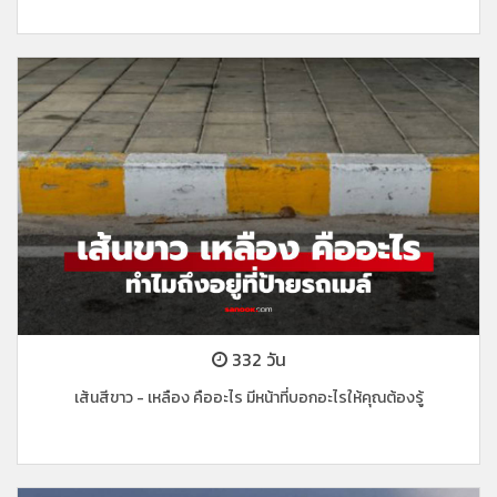
332 วัน
เส้นสีขาว - เหลือง คืออะไร มีหน้าที่บอกอะไรให้คุณต้องรู้