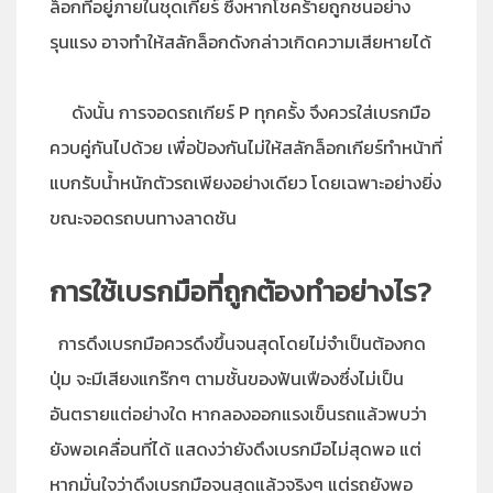
ล็อกที่อยู่ภายในชุดเกียร์ ซึ่งหากโชคร้ายถูกชนอย่าง
รุนแรง อาจทำให้สลักล็อกดังกล่าวเกิดความเสียหายได้
ดังนั้น การจอดรถเกียร์ P ทุกครั้ง จึงควรใส่เบรกมือ
ควบคู่กันไปด้วย เพื่อป้องกันไม่ให้สลักล็อกเกียร์ทำหน้าที่
แบกรับน้ำหนักตัวรถเพียงอย่างเดียว โดยเฉพาะอย่างยิ่ง
ขณะจอดรถบนทางลาดชัน
การใช้เบรกมือที่ถูกต้องทำอย่างไร?
การดึงเบรกมือควรดึงขึ้นจนสุดโดยไม่จำเป็นต้องกด
ปุ่ม จะมีเสียงแกร๊กๆ ตามชั้นของฟันเฟืองซึ่งไม่เป็น
อันตรายแต่อย่างใด หากลองออกแรงเข็นรถแล้วพบว่า
ยังพอเคลื่อนที่ได้ แสดงว่ายังดึงเบรกมือไม่สุดพอ แต่
หากมั่นใจว่าดึงเบรกมือจนสุดแล้วจริงๆ แต่รถยังพอ