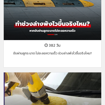
382 วัน
ขับผ่านลูกระนาด ไม่ชะลอความเร็ว ช่วงล่างพังไวขึ้นจริงไหม?