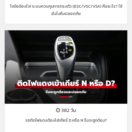
ไขข้อข้องใจ! ระบบควบคุมการทรงตัว (ESC/VSC/VSA) คืออะไร? ใช้
ยังไงถึงปลอดภัย
382 วัน
รถติดไฟแดงต้องใส่เกียร์ D หรือ N จึงจะถูกต้อง?