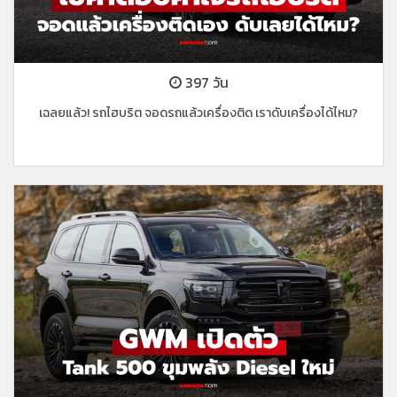
397 วัน
เฉลยแล้ว! รถไฮบริต จอดรถแล้วเครื่องติด เราดับเครื่องได้ไหม?