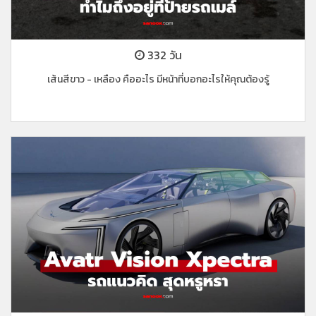
332 วัน
เส้นสีขาว - เหลือง คืออะไร มีหน้าที่บอกอะไรให้คุณต้องรู้