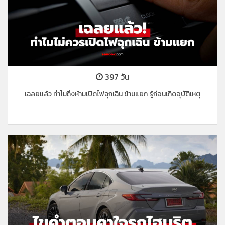
397 วัน
เฉลยแล้ว ทำไมถึงห้ามเปิดไฟฉุกเฉิน ข้ามแยก รู้ก่อนเกิดอุบัติเหตุ