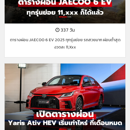
337 วัน
ตารางผ่อน JAECOO 6 EV 2025 ทุกรุ่นย่อย รถสวยมาก ผ่อนต่ำสุด
งวดละ 11,xxx