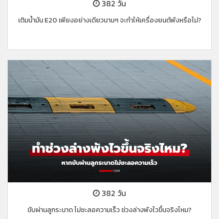
382 วัน
เติมน้ำมัน E20 เพียงอย่างเดียวนานๆ จะทำให้เครื่องยนต์พังหรือไม่?
382 วัน
ขับผ่านลูกระนาด ไม่ชะลอความเร็ว ช่วงล่างพังไวขึ้นจริงไหม?