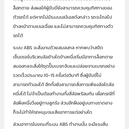
ล็อกตาย ส่งผลให้ผู้ขับขี่ยังสามารถควบคุมทิศทางของ
ตัวรถได้ แต่หากไม่มีระบบเอบีเอสดังกล่าว รถจะไถลไป
ข้างหน้าตามแรงเฉื่อย และไม่สามารถควบคุมทิศทางตัว
รถได้
ระบบ ABS จะสั่งงานด้วยสมองกล หากพบว่าสปีด
เซ็นเซอร์บริเวณล้อข้างใดข้างหนึ่งเริ่มมีอาการล็อกตาย
สมองกลจะสั่งให้ชุดปั๊มเบรกจับและปล่อยจานเบรกอย่าง
รวดเร็วประมาณ 10-15 ครั้งต่อวินาที ซึ่งผู้ขับขี่ไม่
สามารถทำเองได้ อีกทั้งยังสามารถสั่งการเพียงล้อใดล้อ
หนึ่งได้ ไม่จำเป็นต้องทำงานทั้งสี่ล้อพร้อมกัน เผื่อกรณีที่
ล้อฝั่งหนึ่งวิ่งอยู่ทางลูกรัง ส่วนอีกฝั่งอยู่บนทางราดยาง
ก็จะไม่ทำให้รถหมุนจนเสียอาการแต่อย่างใด
ส่วนอาการในขณะที่ระบบ ABS ทำงานนั้น จะมีแรงสั่น