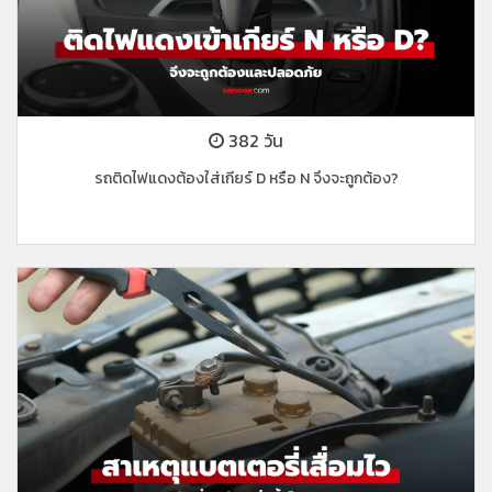
382 วัน
รถติดไฟแดงต้องใส่เกียร์ D หรือ N จึงจะถูกต้อง?