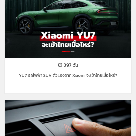
397 วัน
YU7 รถไฟฟ้า SUV ตัวแรงจาก Xiaomi จะเข้าไทยเมื่อไหร่?