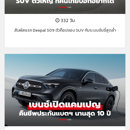
332 วัน
สัมผัสแรก Deepal S09 ตัวท็อปของ SUV กับระบบขับขี่สุดล้ำ