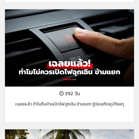
392 วัน
เฉลยแล้ว ทำไมถึงห้ามเปิดไฟฉุกเฉิน ข้ามแยก รู้ก่อนเกิดอุบัติเหตุ