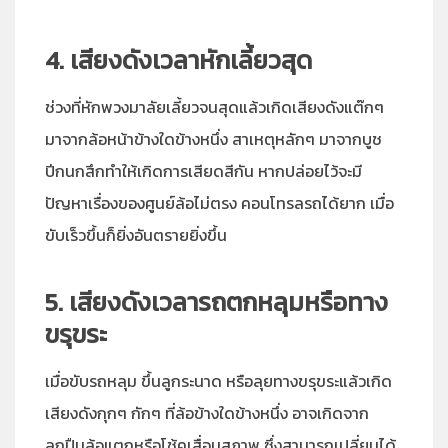
4. เสียงดังเวลาหักเลี้ยวสุด
ช่วงที่หักพวงมาลัยเลี้ยวจนสุดแล้วเกิดเสียงดังแต๊กๆ
มาจากล้อหน้าข้างใดข้างหนึ่ง สาเหตุหลักๆ มาจากบูช
ปีกนกสึกทำให้เกิดการเสียดสีกัน หากปล่อยไว้จะมี
ปัญหาเรื่องของศูนย์ล้อไม่ตรง คอนโทรลรถได้ยาก เมื่อ
ขับเร็วขึ้นก็ยิ่งอันตรายยิ่งขึ้น
5. เสียงดังเวลารถตกหลุมหรือทาง
ขรุขระ
เมื่อขับรถหลุม ขึ้นลูกระนาด หรือลุยทางขรุขระแล้วเกิด
เสียงดังกุกๆ กักๆ ที่ล้อข้างใดข้างหนึ่ง อาจเกิดจาก
ลูกปืนล้อแตกหรือโช้คเสื่อมสภาพ ซึ่งสามารถเปลี่ยนได้