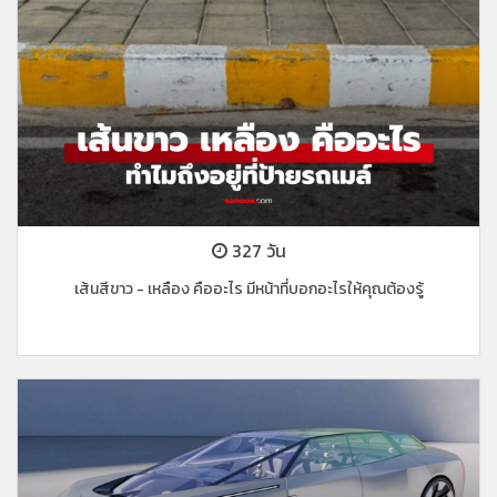
327 วัน
เส้นสีขาว - เหลือง คืออะไร มีหน้าที่บอกอะไรให้คุณต้องรู้