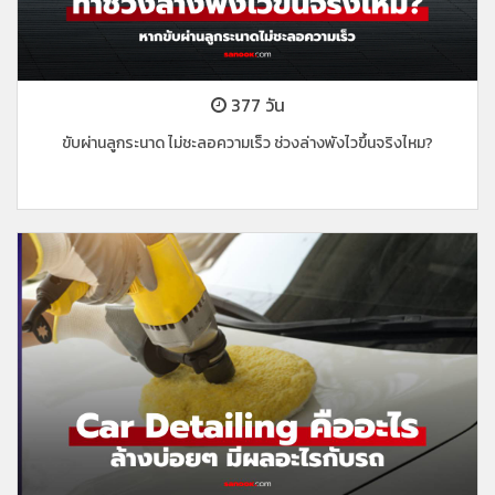
377 วัน
ขับผ่านลูกระนาด ไม่ชะลอความเร็ว ช่วงล่างพังไวขึ้นจริงไหม?