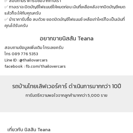
✅ สอบถามราคารับซื้อจากทางเรา
✅ ทางเราจะปิดบัญชีไฟแนนซ์ให้หมดก่อน เงินที่เหลือหลังจากปิดบัญชีหมด
แล้วก็จะให้กับคุณครับ
✅ นำราคารับซื้อ ลบด้วย ยอดปิดบัญชีไฟแนนซ์ เหลือเท่าไหร่ก็จะเป็นเงินที่
คุณได้รับครับ
อยากขายนิสสัน Teana
สอบถามข้อมูลเพิ่มเติม โทรเลยครับ
โทร 089 776 5353
Line ID : @thailovarcars
facebook : fb.com/thailovercars
รถบ้านไทยเลิฟเวอร์คาร์ ดำเนินการมากกว่า 10ปี
การันตรีความพอใจจากลูกค้ามากกว่า 5,000 ราย
เกี่ยวกับ นิสสัน Teana