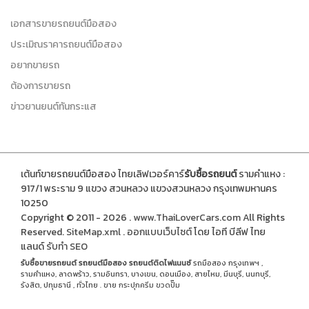
เอกสารขายรถยนต์มือสอง
ประเมิณราคารถยนต์มือสอง
อยากขายรถ
ต้องการขายรถ
ข่าวยานยนต์ทันกระแส
เต้นท์ขายรถยนต์มือสอง ไทยเลิฟเวอร์คาร์
รับซื้อรถยนต์
รามคำแหง :
917/1 พระราม 9 แขวง สวนหลวง แขวงสวนหลวง กรุงเทพมหานคร
10250
Copyright © 2011 - 2026 .
www.ThaiLoverCars.com
All Rights
Reserved.
SiteMap.xml
.
ออกแบบเว็บไซต์
โดย ไอที บีลีฟ ไทย
แลนด์
รับทำ SEO
รับซื้อขายรถยนต์
รถยนต์มือสอง
รถยนต์ติดไฟแนนซ์
รถมือสอง กรุงเทพฯ ,
รามคำแหง, ลาดพร้าว, รามอินทรา, บางเขน, ดอนเมือง, สายไหม, มีนบุรี, นนทบุรี,
รังสิต, ปทุมธานี , ทั่วไทย . ขาย
กระปุกครีม
ขวดปั๊ม