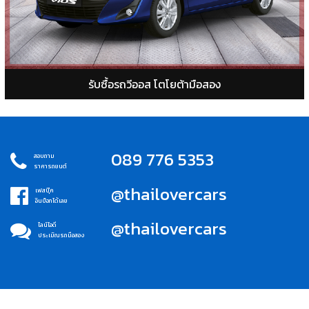
รับซื้อรถวีออส โตโยต้ามือสอง
089 776 5353
สอบถาม
ราคารถยนต์
@thailovercars
เฟสบุ๊ค
อินบ็อกได้เลย
@thailovercars
ไลน์ไอดี
ประเมิณรถมือสอง