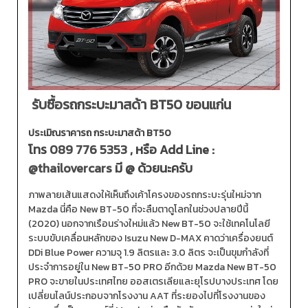
รับซื้อรถกระบะมาสด้า BT50 ขอนแก่น
ประเมิณราคารถ กระบะมาสด้า BT50
โทร
089 776 5353
, หรือ Add Line :
@thailovercars
มี @ ด้วยนะครับ
ภาพลายเส้นแสดงให้เห็นถึงเค้าโครงของรถกระบะรุ่นใหม่จาก
Mazda นี่คือ New BT-50 ที่จะลืมตาดูโลกในช่วงปลายปีนี้
(2020) นอกจากเรือนร่างใหม่แล้ว New BT-50 จะใช้เทคโนโลยี
ระบบขับเคลื่อนหลักของ Isuzu New D-MAX คาดว่าเครื่องยนต์
DDi Blue Power ความจุ 1.9 ลิตรและ 3.0 ลิตร จะเป็นขุมกำลังที่
ประจำการอยู่ใน New BT-50 PRO อีกด้วย Mazda New BT-50
PRO จะขายในประเทศไทย ออสเตรเลียและยุโรปบางประเทศ โดย
เปลี่ยนไลน์ประกอบจากโรงงาน AAT ที่ระยองไปที่โรงงานของ