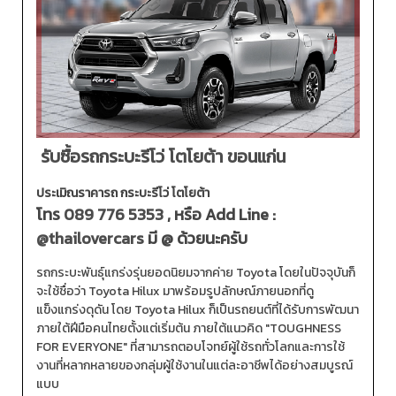
รับซื้อรถกระบะรีโว่ โตโยต้า ขอนแก่น
ประเมิณราคารถ กระบะรีโว่ โตโยต้า
โทร
089 776 5353
, หรือ Add Line :
@thailovercars
มี @ ด้วยนะครับ
รถกระบะพันธุ์แกร่งรุ่นยอดนิยมจากค่าย Toyota โดยในปัจจุบันก็
จะใช้ชื่อว่า Toyota Hilux มาพร้อมรูปลักษณ์ภายนอกที่ดู
แข็งแกร่งดุดัน โดย Toyota Hilux ก็เป็นรถยนต์ที่ได้รับการพัฒนา
ภายใต้ฝีมือคนไทยตั้งแต่เริ่มต้น ภายใต้แนวคิด "TOUGHNESS
FOR EVERYONE" ที่สามารถตอบโจทย์ผู้ใช้รถทั่วโลกและการใช้
งานที่หลากหลายของกลุ่มผู้ใช้งานในแต่ละอาชีพได้อย่างสมบูรณ์
แบบ