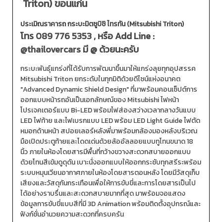
Triton) ขอนแก่น
ประเมิณราคารถ กระบะมิตซูบิชิ ไทรทัน (Mitsubishi Triton)
โทร
089 776 5353
, หรือ Add Line :
@thailovercars
มี @ ด้วยนะครับ
กระบะพันธุ์แกร่งที่ได้รับการพัฒนาขึ้นมาให้แกร่งลุยทุกอุปสรรค
Mitsubishi Triton ยกระดับในทุกมิติด้วยดีไซน์แห่งอนาคต
"Advanced Dynamic Shield Design" ที่มาพร้อมคอนเซ็ปต์การ
ออกแบบหน้ารถอันเป็นเอกลักษณ์ของ Mitsubishi ไฟหน้า
โปรเจคเตอร์แบบ Bi-LED พร้อมไฟส่องสว่างเวลากลางวันแบบ
LED ไฟท้าย และไฟเบรกแบบ LED พร้อม LED Light Guide ไฟตัด
หมอกด้านหน้า สปอยเลอร์หลังพี่มาพร้อมกล้องมองหลังบริเวณ
มือเปิดประตูท้ายและโดดเด่นด้วยล้ออัลลอยแบบทูโทนขนาด 18
นิ้ว ภายในห้องโดยสารมีพื้นที่กว้างขวางสะดวกสบายออกแบบ
ด้วยโทนสีเข้มดูดุดัน เบาะนั่งออกแบบให้ออกกระชับทุกสรีระพร้อม
ระบบหมุนเวียนอากาศภายในห้องโดยสารตอนหลัง โดยมีวัสดุเก็บ
เสียงและวัสดุกันกระเทือนเพื่อให้การขับขี่และการโดยสารเป็นไป
ได้อย่างราบรื่นและสะดวกสบายมากที่สุด มาพร้อมจอแสดง
ข้อมูลการขับขี่แบบสีที่มี 3D Animation พร้อมติดตั้งอุปกรณ์และ
ฟังก์ชั่นอำนวยความสะดวกที่ครบครัน