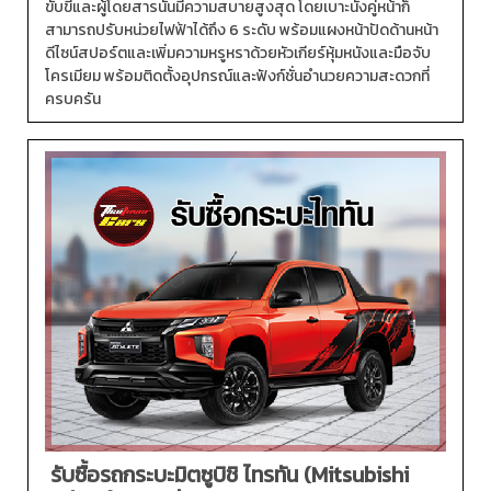
ขับขี่และผู้โดยสารนั้นมีความสบายสูงสุด โดยเบาะนั่งคู่หน้าก็
สามารถปรับหน่วยไฟฟ้าได้ถึง 6 ระดับ พร้อมแผงหน้าปัดด้านหน้า
ดีไซน์สปอร์ตและเพิ่มความหรูหราด้วยหัวเกียร์หุ้มหนังและมือจับ
โครเมียม พร้อมติดตั้งอุปกรณ์และฟังก์ชั่นอำนวยความสะดวกที่
ครบครัน
รับซื้อรถกระบะมิตซูบิชิ ไทรทัน (Mitsubishi