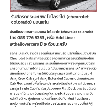
รับซื้อรถกระบะเชฟ โคโลราโด่ (chevrolet
colorado) ขอนแก่น
ประเมิณราคารถ กระบะเชฟ โคโลราโด่ (chevrolet colorado)
โทร
089 776 5353
, หรือ Add Line :
@thailovercars
มี @ ด้วยนะครับ
รถกระบะระดับรางวัลยอดเยี่ยมสายพันธุ์อเมริกันที่ถึงแม้ว่าบริษัท
Chevrolet จะประกาศถอนตัวออกจากตลาดรถยนต์ในเมืองไทย
ไปเรียบร้อยแล้ว แต่รถกระบะรุ่นนี้ก็ยังคงมาพร้อมคุณสมบัติสุด
แกร่งทนทาน ภายใต้คอนเซ็ปต์ "เป็นมากกว่ารถกระบะ" มาพร้อมตัว
เลือกที่ตอบโจทย์กับการใช้ชีวิตในทุกไลฟ์สไตล์ไม่ว่าจะเป็นรุ่น 4
ประตู Crew Cab รุ่น 4 ประตู Extended Cab แคปด้านหลังแบบ
Cab Flex ช่วยเพิ่มพื้นที่อเนกประสงค์หรือเก็บสัมภาระได้มากกว่า
และรุ่น Single Cab ที่มาในรูปแบบของ Flat Deck มาพร้อมดีไซน์
ภายนอกที่มีความแข็งแกร่งดุดันตามสไตล์ของรถกระบะ กระจัง
หน้าดีไซน์ใหม่ ซุ้มล้อขนาดใหญ่ที่สอดรับกับไฟหน้าโดน Sport
ลงตัว ภายในก็มาพร้อมดีไซน์สปอร์ตและการออกแบบเพื่อให้ผู้