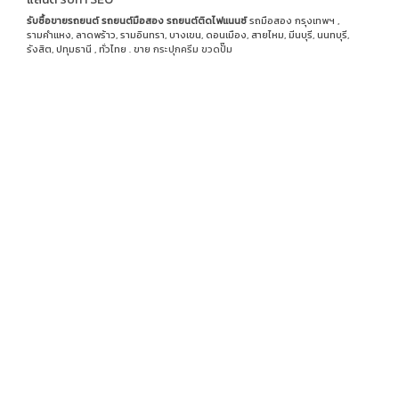
รับซื้อขายรถยนต์
รถยนต์มือสอง
รถยนต์ติดไฟแนนซ์
รถมือสอง กรุงเทพฯ ,
รามคำแหง, ลาดพร้าว, รามอินทรา, บางเขน, ดอนเมือง, สายไหม, มีนบุรี, นนทบุรี,
รังสิต, ปทุมธานี , ทั่วไทย . ขาย
กระปุกครีม
ขวดปั๊ม