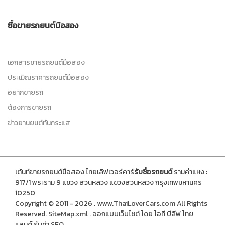
ซื้อขายรถยนต์มือสอง
เอกสารขายรถยนต์มือสอง
ประเมิณราคารถยนต์มือสอง
อยากขายรถ
ต้องการขายรถ
ข่าวยานยนต์ทันกระแส
เต้นท์ขายรถยนต์มือสอง ไทยเลิฟเวอร์คาร์
รับซื้อรถยนต์
รามคำแหง :
917/1 พระราม 9 แขวง สวนหลวง แขวงสวนหลวง กรุงเทพมหานคร
10250
Copyright © 2011 - 2026 .
www.ThaiLoverCars.com
All Rights
Reserved.
SiteMap.xml
.
ออกแบบเว็บไซต์
โดย ไอที บีลีฟ ไทย
แลนด์
รับทำ SEO