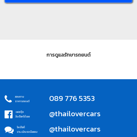
การดูแลรักษารถยนต์
089 776 5353
สอบถาม
ราคารถยนต์
@thailovercars
เฟสบุ๊ค
อินบ็อกได้เลย
@thailovercars
ไลน์ไอดี
ประเมิณรถมือสอง