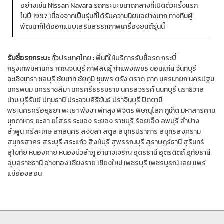
อย่างเช่น Nissan Navara รถกระบะขนาดกลางที่เปิดตัวครั้งแรก
ในปี 1997 เนื่องจากเป็นรุ่นที่ได้รับความนิยมอย่างมาก ทางทีมผู้
พัฒนาก็ได้ออกแบบเสริมสรรถภาพเครื่องยนต์รุ่นนี้
รับซื้อรถกระบะ
ทั่วประเทศไทย :
พื้นที่ให้บริการรับซื้อรถ
กระบี่
กรุงเทพมหานคร
กาญจนบุรี
กาฬสินธุ์
กำแพงเพชร
ขอนแก่น
จันทบุรี
ฉะเชิงเทรา
ชลบุรี
ชัยนาท
ชัยภูมิ
ชุมพร
ตรัง
ตราด
ตาก
นครนายก
นครปฐม
นครพนม
นครราชสีมา
นครศรีธรรมราช
นครสวรรค์
นนทบุรี
นราธิวาส
น่าน
บุรีรัมย์
ปทุมธานี
ประจวบคีรีขันธ์
ปราจีนบุรี
ปัตตานี
พระนครศรีอยุธยา
พะเยา
พังงา
พัทลุง
พิจิตร
พิษณุโลก
ภูเก็ต
มหาสารคาม
มุกดาหาร
ยะลา
ยโสธร
ระนอง
ระยอง
ราชบุรี
ร้อยเอ็ด
ลพบุรี
ลำปาง
ลำพูน
ศรีสะเกษ
สกลนคร
สงขลา
สตูล
สมุทรปราการ
สมุทรสงคราม
สมุทรสาคร
สระบุรี
สระแก้ว
สิงห์บุรี
สุพรรณบุรี
สุราษฎร์ธานี
สุรินทร์
สุโขทัย
หนองคาย
หนองบัวลำภู
อำนาจเจริญ
อุดรธานี
อุตรดิตถ์
อุทัยธานี
อุบลราชธานี
อ่างทอง
เชียงราย
เชียงใหม่
เพชรบุรี
เพชรบูรณ์
เลย
แพร่
แม่ฮ่องสอน