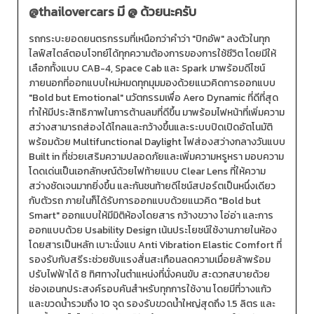
@thailovercars
มี @ ด้วยนะครับ
รถกระบะยอดยนตรกรรมที่เหนือกว่าคำว่า "ปิกอัพ" ลงตัวในทุก
ไลฟ์สไตล์ตอบโจทย์ได้ทุกความต้องการของการใช้ชีวิต โดยมีให้
เลือกทั้งแบบ CAB-4, Space Cab และ Spark มาพร้อมดีไซน์
ภายนอกที่ออกแบบใหม่หมดทุกมุมมองด้วยแนวคิดการออกแบบ
"Bold but Emotional" นวัตกรรมเพื่อ Aero Dynamic ที่ดีที่สุด
ทำให้มีประสิทธิภาพในการต้านลมที่ดีขึ้น มาพร้อมไฟหน้าที่เพิ่มความ
สว่างสามารถส่องได้ไกลและกว้างขึ้นและระบบปิดเปิดอัตโนมัติ
พร้อมด้วย Multifunctional Daylight ไฟส่องสว่างกลางวันแบบ
Built in ที่ช่วยเสริมความปลอดภัยและเพิ่มความหรูหรา มอบความ
โดดเด่นเป็นเอกลักษณ์ด้วยไฟท้ายแบบ Clear Lens ที่ให้ความ
สว่างชัดเจนมากยิ่งขึ้น และกันชนท้ายดีไซน์สปอร์ตเป็นหนึ่งเดียว
กับตัวรถ ภายในก็ได้รับการออกแบบด้วยแนวคิด "Bold but
Smart" ออกแบบให้มีมิติห้องโดยสาร กว้างขวาง โอ่อ่า และการ
ออกแบบด้วย Usability Design เน้นประโยชน์ใช้งานภายในห้อง
โดยสารเป็นหลัก เบาะนั่งแบ Anti Vibration Elastic Comfort ที่
รองรับกับสรีระช่วยซับแรงสั่นสะเทือนลดความเมื่อยล้าพร้อม
ปรับไฟฟ้าได้ 8 ทิศทางในตำแหน่งที่นั่งคนขับ สะดวกสบายด้วย
ช่องเอนกประสงค์รอบคันสำหรับทุกการใช้งาน โดยมีที่วางแก้ว
และขวดน้ำรวมถึง 10 จุด รองรับขวดน้ำใหญ่สุดถึง 1.5 ลิตร และ