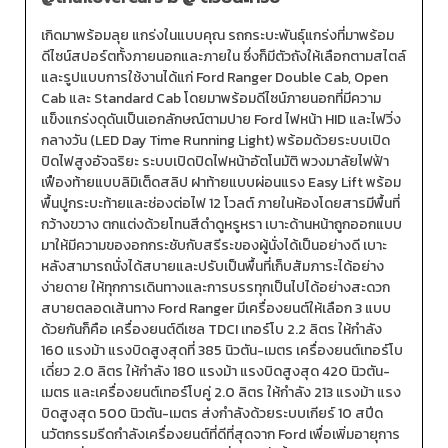
เกิดมาพร้อมลุย แกร่งในแบบคุณ รถกระบะพันธุ์แกร่งที่มาพร้อม
ดีไซน์สปอร์ตทั้งภายนอกและภายใน ซึ่งก็มีตัวถังให้เลือกตามสไตล์
และรูปแบบการใช้งานได้แก่ Ford Ranger Double Cab, Open
Cab และ Standard Cab โดยมาพร้อมดีไซน์ภายนอกที่มีความ
แข็งแกร่งดุดันเป็นเอกลักษณ์ตามปาย Ford ไฟหน้า HID และไฟวิ่ง
กลางวัน (LED Day Time Running Light) พร้อมด้วยระบบเปิด
ปิดไฟสูงอัจฉริยะ ระบบเปิดปิดไฟหน้าอัตโนมัติ พวงมาลัยไฟฟ้า
เฟืองท้ายแบบลิมิเต็ดสลิป ฝาท้ายแบบผ่อนแรง Easy Lift พร้อม
พื้นปูกระบะท้ายและช่องต่อไฟ 12 โวลต์ ภายในห้องโดยสารมีพื้นที่
กว้างขวาง ตกแต่งด้วยโทนสีดำดูหรูหรา เบาะด้านหน้าถูกออกแบบ
มาให้มีความของอกกระชับกับสรีระของผู้นั่งได้เป็นอย่างดี เบาะ
หลังสามารถนั่งได้สบายและปรับเป็นพื้นที่เก็บสัมภาระได้อย่าง
ง่ายดาย ให้ทุกการเดินทางและการบรรทุกเป็นไปได้อย่างสะดวก
สบายตลอดเส้นทาง Ford Ranger มีเครื่องยนต์ให้เลือก 3 แบบ
ด้วยกันก็คือ เครื่องยนต์ดีเซล TDCI เทอร์โบ 2.2 ลิตร ให้กำลัง
160 แรงม้า แรงบิดสูงสุดที่ 385 นิวตัน-เมตร เครื่องยนต์เทอร์โบ
เดี่ยว 2.0 ลิตร ให้กำลัง 180 แรงม้า แรงบิดสูงสุด 420 นิวตัน-
เมตร และเครื่องยนต์เทอร์โบคู่ 2.0 ลิตร ให้กำลัง 213 แรงม้า แรง
บิดสูงสุด 500 นิวตัน-เมตร ส่งกำลังด้วยระบบเกียร์ 10 สปีด
นวัตกรรมรีดกำลังเครื่องยนต์ที่ดีที่สุดจาก Ford เพื่อเพิ่มอายุการ