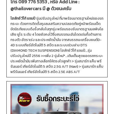
โทร
089 776 5353
, หรือ Add Line :
@thailovercars
มี @ ด้วยนะครับ
ไฮลักซ์ วีโก้ แชมป์
รุ่นปรับปรุงใหม่ ที่มาพร้อมมาตรฐานใหม่ของรถ
กระบะ ด้วยการติดตั้งถุงลมเสริมความปลอดภัยคู่หน้าพร้อมเข็ด
ขัดนิรภัยแบบดึงรั้งกลับในทุกรุ่น พร้อมรองรับมาตรฐานมลพิษไอ
เสีย ยูโร ระดับ 4 โดยยังคงไว้ซึ่งสมรรถนะอันโดดเด่นทั้งด้านการ
ทรงตัว อัตราเร่ง และประหยัดน้ำมัน จากสมรรถนะเครื่องยนต์D-
4D ระบบเกียร์อัตโนมัติ 5 สปีด และระบบช่วงล่าง DTS
(DIAMOND TECH SUSPENSION) ไฮลักซ์ วีโก้ แชมป์...รุ่น
ปรับปรุงใหม่ปี 2556 >>เพิ่ม 2 รุ่นใหม่*...เติมเต็มสุดยอดรถกระบะ
ประหยัดน้ำมัน เพิ่มทางเลือกให้ตรงใจลูกค้า > รุ่นสมาร์ท แค็บ พรี
รันเนอร์ เกียร์อัตโนมัติ 5 สปีด 2.5G A/T (Navi) > รุ่นสมาร์ท แค็บ
พรีรันเนอร์ เกียร์อัตโนมัติ 5 สปีด 2.5E ABS A/T