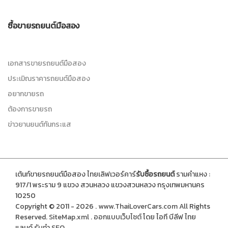
ซื้อขายรถยนต์มือสอง
เอกสารขายรถยนต์มือสอง
ประเมิณราคารถยนต์มือสอง
อยากขายรถ
ต้องการขายรถ
ข่าวยานยนต์ทันกระแส
เต้นท์ขายรถยนต์มือสอง ไทยเลิฟเวอร์คาร์
รับซื้อรถยนต์
รามคำแหง :
917/1 พระราม 9 แขวง สวนหลวง แขวงสวนหลวง กรุงเทพมหานคร
10250
Copyright © 2011 - 2026 .
www.ThaiLoverCars.com
All Rights
Reserved.
SiteMap.xml
.
ออกแบบเว็บไซต์
โดย ไอที บีลีฟ ไทย
แลนด์
รับทำ SEO