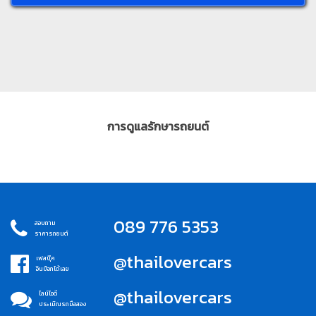
การดูแลรักษารถยนต์
089 776 5353
สอบถาม
ราคารถยนต์
@thailovercars
เฟสบุ๊ค
อินบ็อกได้เลย
@thailovercars
ไลน์ไอดี
ประเมิณรถมือสอง