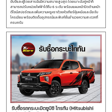
ขับขี่และผู้โดยสารนั้นมีความสบายสูงสุด โดยเบาะนั่งคู่หน้าก็
สามารถปรับหน่วยไฟฟ้าได้ถึง 6 ระดับ พร้อมแผงหน้าปัดด้านหน้า
ดีไซน์สปอร์ตและเพิ่มความหรูหราด้วยหัวเกียร์หุ้มหนังและมือจับ
โครเมียม พร้อมติดตั้งอุปกรณ์และฟังก์ชั่นอำนวยความสะดวกที่
ครบครัน
รับซื้อรถกระบะมิตซูบิชิ ไทรทัน (Mitsubishi