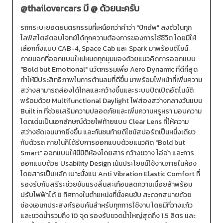
@thailovercars
มี @ ด้วยนะครับ
รถกระบะยอดยนตรกรรมที่เหนือกว่าคำว่า "ปิกอัพ" ลงตัวในทุก
ไลฟ์สไตล์ตอบโจทย์ได้ทุกความต้องการของการใช้ชีวิต โดยมีให้
เลือกทั้งแบบ CAB-4, Space Cab และ Spark มาพร้อมดีไซน์
ภายนอกที่ออกแบบใหม่หมดทุกมุมมองด้วยแนวคิดการออกแบบ
"Bold but Emotional" นวัตกรรมเพื่อ Aero Dynamic ที่ดีที่สุด
ทำให้มีประสิทธิภาพในการต้านลมที่ดีขึ้น มาพร้อมไฟหน้าที่เพิ่มความ
สว่างสามารถส่องได้ไกลและกว้างขึ้นและระบบปิดเปิดอัตโนมัติ
พร้อมด้วย Multifunctional Daylight ไฟส่องสว่างกลางวันแบบ
Built in ที่ช่วยเสริมความปลอดภัยและเพิ่มความหรูหรา มอบความ
โดดเด่นเป็นเอกลักษณ์ด้วยไฟท้ายแบบ Clear Lens ที่ให้ความ
สว่างชัดเจนมากยิ่งขึ้น และกันชนท้ายดีไซน์สปอร์ตเป็นหนึ่งเดียว
กับตัวรถ ภายในก็ได้รับการออกแบบด้วยแนวคิด "Bold but
Smart" ออกแบบให้มีมิติห้องโดยสาร กว้างขวาง โอ่อ่า และการ
ออกแบบด้วย Usability Design เน้นประโยชน์ใช้งานภายในห้อง
โดยสารเป็นหลัก เบาะนั่งแบ Anti Vibration Elastic Comfort ที่
รองรับกับสรีระช่วยซับแรงสั่นสะเทือนลดความเมื่อยล้าพร้อม
ปรับไฟฟ้าได้ 8 ทิศทางในตำแหน่งที่นั่งคนขับ สะดวกสบายด้วย
ช่องเอนกประสงค์รอบคันสำหรับทุกการใช้งาน โดยมีที่วางแก้ว
และขวดน้ำรวมถึง 10 จุด รองรับขวดน้ำใหญ่สุดถึง 1.5 ลิตร และ