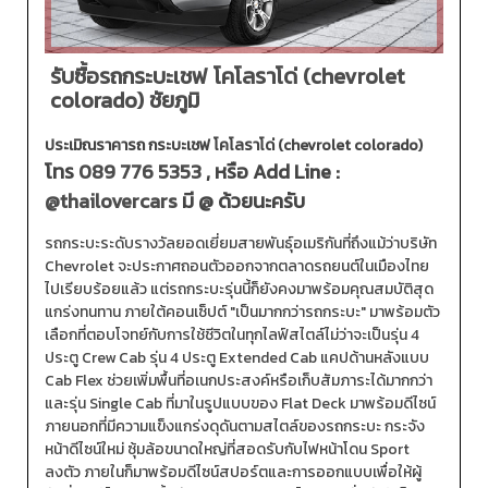
รับซื้อรถกระบะเชฟ โคโลราโด่ (chevrolet
colorado) ชัยภูมิ
ประเมิณราคารถ กระบะเชฟ โคโลราโด่ (chevrolet colorado)
โทร
089 776 5353
, หรือ Add Line :
@thailovercars
มี @ ด้วยนะครับ
รถกระบะระดับรางวัลยอดเยี่ยมสายพันธุ์อเมริกันที่ถึงแม้ว่าบริษัท
Chevrolet จะประกาศถอนตัวออกจากตลาดรถยนต์ในเมืองไทย
ไปเรียบร้อยแล้ว แต่รถกระบะรุ่นนี้ก็ยังคงมาพร้อมคุณสมบัติสุด
แกร่งทนทาน ภายใต้คอนเซ็ปต์ "เป็นมากกว่ารถกระบะ" มาพร้อมตัว
เลือกที่ตอบโจทย์กับการใช้ชีวิตในทุกไลฟ์สไตล์ไม่ว่าจะเป็นรุ่น 4
ประตู Crew Cab รุ่น 4 ประตู Extended Cab แคปด้านหลังแบบ
Cab Flex ช่วยเพิ่มพื้นที่อเนกประสงค์หรือเก็บสัมภาระได้มากกว่า
และรุ่น Single Cab ที่มาในรูปแบบของ Flat Deck มาพร้อมดีไซน์
ภายนอกที่มีความแข็งแกร่งดุดันตามสไตล์ของรถกระบะ กระจัง
หน้าดีไซน์ใหม่ ซุ้มล้อขนาดใหญ่ที่สอดรับกับไฟหน้าโดน Sport
ลงตัว ภายในก็มาพร้อมดีไซน์สปอร์ตและการออกแบบเพื่อให้ผู้