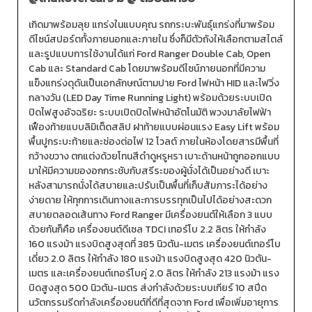
เกิดมาพร้อมลุย แกร่งในแบบคุณ รถกระบะพันธุ์แกร่งที่มาพร้อม
ดีไซน์สปอร์ตทั้งภายนอกและภายใน ซึ่งก็มีตัวถังให้เลือกตามสไตล์
และรูปแบบการใช้งานได้แก่ Ford Ranger Double Cab, Open
Cab และ Standard Cab โดยมาพร้อมดีไซน์ภายนอกที่มีความ
แข็งแกร่งดุดันเป็นเอกลักษณ์ตามปาย Ford ไฟหน้า HID และไฟวิ่ง
กลางวัน (LED Day Time Running Light) พร้อมด้วยระบบเปิด
ปิดไฟสูงอัจฉริยะ ระบบเปิดปิดไฟหน้าอัตโนมัติ พวงมาลัยไฟฟ้า
เฟืองท้ายแบบลิมิเต็ดสลิป ฝาท้ายแบบผ่อนแรง Easy Lift พร้อม
พื้นปูกระบะท้ายและช่องต่อไฟ 12 โวลต์ ภายในห้องโดยสารมีพื้นที่
กว้างขวาง ตกแต่งด้วยโทนสีดำดูหรูหรา เบาะด้านหน้าถูกออกแบบ
มาให้มีความของอกกระชับกับสรีระของผู้นั่งได้เป็นอย่างดี เบาะ
หลังสามารถนั่งได้สบายและปรับเป็นพื้นที่เก็บสัมภาระได้อย่าง
ง่ายดาย ให้ทุกการเดินทางและการบรรทุกเป็นไปได้อย่างสะดวก
สบายตลอดเส้นทาง Ford Ranger มีเครื่องยนต์ให้เลือก 3 แบบ
ด้วยกันก็คือ เครื่องยนต์ดีเซล TDCI เทอร์โบ 2.2 ลิตร ให้กำลัง
160 แรงม้า แรงบิดสูงสุดที่ 385 นิวตัน-เมตร เครื่องยนต์เทอร์โบ
เดี่ยว 2.0 ลิตร ให้กำลัง 180 แรงม้า แรงบิดสูงสุด 420 นิวตัน-
เมตร และเครื่องยนต์เทอร์โบคู่ 2.0 ลิตร ให้กำลัง 213 แรงม้า แรง
บิดสูงสุด 500 นิวตัน-เมตร ส่งกำลังด้วยระบบเกียร์ 10 สปีด
นวัตกรรมรีดกำลังเครื่องยนต์ที่ดีที่สุดจาก Ford เพื่อเพิ่มอายุการ