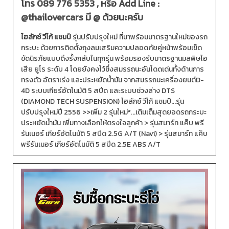
โทร
089 776 5353
, หรือ Add Line :
@thailovercars
มี @ ด้วยนะครับ
ไฮลักซ์ วีโก้ แชมป์
รุ่นปรับปรุงใหม่ ที่มาพร้อมมาตรฐานใหม่ของรถ
กระบะ ด้วยการติดตั้งถุงลมเสริมความปลอดภัยคู่หน้าพร้อมเข็ด
ขัดนิรภัยแบบดึงรั้งกลับในทุกรุ่น พร้อมรองรับมาตรฐานมลพิษไอ
เสีย ยูโร ระดับ 4 โดยยังคงไว้ซึ่งสมรรถนะอันโดดเด่นทั้งด้านการ
ทรงตัว อัตราเร่ง และประหยัดน้ำมัน จากสมรรถนะเครื่องยนต์D-
4D ระบบเกียร์อัตโนมัติ 5 สปีด และระบบช่วงล่าง DTS
(DIAMOND TECH SUSPENSION) ไฮลักซ์ วีโก้ แชมป์...รุ่น
ปรับปรุงใหม่ปี 2556 >>เพิ่ม 2 รุ่นใหม่*...เติมเต็มสุดยอดรถกระบะ
ประหยัดน้ำมัน เพิ่มทางเลือกให้ตรงใจลูกค้า > รุ่นสมาร์ท แค็บ พรี
รันเนอร์ เกียร์อัตโนมัติ 5 สปีด 2.5G A/T (Navi) > รุ่นสมาร์ท แค็บ
พรีรันเนอร์ เกียร์อัตโนมัติ 5 สปีด 2.5E ABS A/T