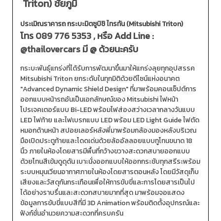
Triton) ชัยภูมิ
ประเมิณราคารถ กระบะมิตซูบิชิ ไทรทัน (Mitsubishi Triton)
โทร
089 776 5353
, หรือ Add Line :
@thailovercars
มี @ ด้วยนะครับ
กระบะพันธุ์แกร่งที่ได้รับการพัฒนาขึ้นมาให้แกร่งลุยทุกอุปสรรค
Mitsubishi Triton ยกระดับในทุกมิติด้วยดีไซน์แห่งอนาคต
"Advanced Dynamic Shield Design" ที่มาพร้อมคอนเซ็ปต์การ
ออกแบบหน้ารถอันเป็นเอกลักษณ์ของ Mitsubishi ไฟหน้า
โปรเจคเตอร์แบบ Bi-LED พร้อมไฟส่องสว่างเวลากลางวันแบบ
LED ไฟท้าย และไฟเบรกแบบ LED พร้อม LED Light Guide ไฟตัด
หมอกด้านหน้า สปอยเลอร์หลังพี่มาพร้อมกล้องมองหลังบริเวณ
มือเปิดประตูท้ายและโดดเด่นด้วยล้ออัลลอยแบบทูโทนขนาด 18
นิ้ว ภายในห้องโดยสารมีพื้นที่กว้างขวางสะดวกสบายออกแบบ
ด้วยโทนสีเข้มดูดุดัน เบาะนั่งออกแบบให้ออกกระชับทุกสรีระพร้อม
ระบบหมุนเวียนอากาศภายในห้องโดยสารตอนหลัง โดยมีวัสดุเก็บ
เสียงและวัสดุกันกระเทือนเพื่อให้การขับขี่และการโดยสารเป็นไป
ได้อย่างราบรื่นและสะดวกสบายมากที่สุด มาพร้อมจอแสดง
ข้อมูลการขับขี่แบบสีที่มี 3D Animation พร้อมติดตั้งอุปกรณ์และ
ฟังก์ชั่นอำนวยความสะดวกที่ครบครัน