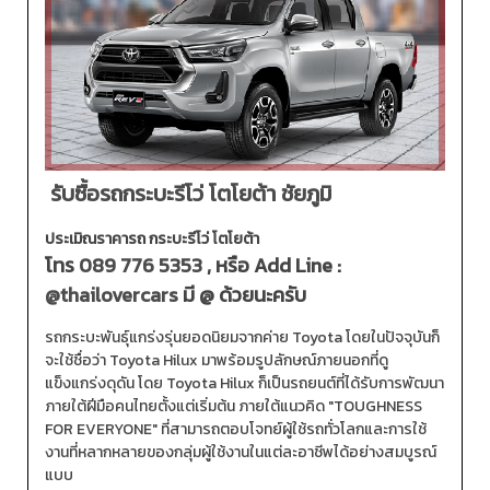
รับซื้อรถกระบะรีโว่ โตโยต้า ชัยภูมิ
ประเมิณราคารถ กระบะรีโว่ โตโยต้า
โทร
089 776 5353
, หรือ Add Line :
@thailovercars
มี @ ด้วยนะครับ
รถกระบะพันธุ์แกร่งรุ่นยอดนิยมจากค่าย Toyota โดยในปัจจุบันก็
จะใช้ชื่อว่า Toyota Hilux มาพร้อมรูปลักษณ์ภายนอกที่ดู
แข็งแกร่งดุดัน โดย Toyota Hilux ก็เป็นรถยนต์ที่ได้รับการพัฒนา
ภายใต้ฝีมือคนไทยตั้งแต่เริ่มต้น ภายใต้แนวคิด "TOUGHNESS
FOR EVERYONE" ที่สามารถตอบโจทย์ผู้ใช้รถทั่วโลกและการใช้
งานที่หลากหลายของกลุ่มผู้ใช้งานในแต่ละอาชีพได้อย่างสมบูรณ์
แบบ