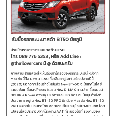
รับซื้อรถกระบะมาสด้า BT50 ชัยภูมิ
ประเมิณราคารถ กระบะมาสด้า BT50
โทร
089 776 5353
, หรือ Add Line :
@thailovercars
มี @ ด้วยนะครับ
ภาพลายเส้นแสดงให้เห็นถึงเค้าโครงของรถกระบะรุ่นใหม่จาก
Mazda นี่คือ New BT-50 ที่จะลืมตาดูโลกในช่วงปลายปีนี้
(2020) นอกจากเรือนร่างใหม่แล้ว New BT-50 จะใช้เทคโนโลยี
ระบบขับเคลื่อนหลักของ Isuzu New D-MAX คาดว่าเครื่องยนต์
DDi Blue Power ความจุ 1.9 ลิตรและ 3.0 ลิตร จะเป็นขุมกำลังที่
ประจำการอยู่ใน New BT-50 PRO อีกด้วย Mazda New BT-50
PRO จะขายในประเทศไทย ออสเตรเลียและยุโรปบางประเทศ โดย
เปลี่ยนไลน์ประกอบจากโรงงาน AAT ที่ระยองไปที่โรงงานของ