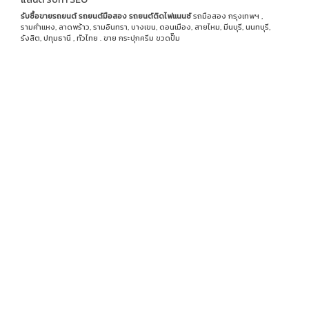
รับซื้อขายรถยนต์
รถยนต์มือสอง
รถยนต์ติดไฟแนนซ์
รถมือสอง กรุงเทพฯ ,
รามคำแหง, ลาดพร้าว, รามอินทรา, บางเขน, ดอนเมือง, สายไหม, มีนบุรี, นนทบุรี,
รังสิต, ปทุมธานี , ทั่วไทย . ขาย
กระปุกครีม
ขวดปั๊ม