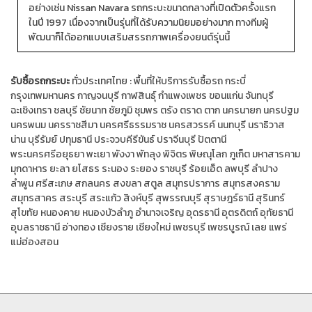
อย่างเช่น Nissan Navara รถกระบะขนาดกลางที่เปิดตัวครั้งแรก
ในปี 1997 เนื่องจากเป็นรุ่นที่ได้รับความนิยมอย่างมาก ทางทีมผู้
พัฒนาก็ได้ออกแบบเสริมสรรถภาพเครื่องยนต์รุ่นนี้
รับซื้อรถกระบะ
ทั่วประเทศไทย :
พื้นที่ให้บริการรับซื้อรถ
กระบี่
กรุงเทพมหานคร
กาญจนบุรี
กาฬสินธุ์
กำแพงเพชร
ขอนแก่น
จันทบุรี
ฉะเชิงเทรา
ชลบุรี
ชัยนาท
ชัยภูมิ
ชุมพร
ตรัง
ตราด
ตาก
นครนายก
นครปฐม
นครพนม
นครราชสีมา
นครศรีธรรมราช
นครสวรรค์
นนทบุรี
นราธิวาส
น่าน
บุรีรัมย์
ปทุมธานี
ประจวบคีรีขันธ์
ปราจีนบุรี
ปัตตานี
พระนครศรีอยุธยา
พะเยา
พังงา
พัทลุง
พิจิตร
พิษณุโลก
ภูเก็ต
มหาสารคาม
มุกดาหาร
ยะลา
ยโสธร
ระนอง
ระยอง
ราชบุรี
ร้อยเอ็ด
ลพบุรี
ลำปาง
ลำพูน
ศรีสะเกษ
สกลนคร
สงขลา
สตูล
สมุทรปราการ
สมุทรสงคราม
สมุทรสาคร
สระบุรี
สระแก้ว
สิงห์บุรี
สุพรรณบุรี
สุราษฎร์ธานี
สุรินทร์
สุโขทัย
หนองคาย
หนองบัวลำภู
อำนาจเจริญ
อุดรธานี
อุตรดิตถ์
อุทัยธานี
อุบลราชธานี
อ่างทอง
เชียงราย
เชียงใหม่
เพชรบุรี
เพชรบูรณ์
เลย
แพร่
แม่ฮ่องสอน