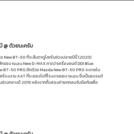
มี @ ด้วยนะครับ
ือ New BT-50 ที่จะลืมตาดูโลกในช่วงปลายปีนี้ (2020)
ลักของ Isuzu New D-MAX คาดว่าเครื่องยนต์ DDi Blue
่ใน New BT-50 PRO อีกด้วย Mazda New BT-50 PRO จะขายใน
รงงาน AAT ที่ระยองไปที่โรงงานของ Isuzu ซึ่งเป็นแบรนด์
้นในช่วงกลางปี 2019 หลังจากทั้งสองค่ายตกลงจับมือกันเพื่อ
มี @ ด้วยนะครับ