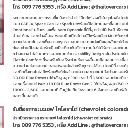
โทร
089 776 5353
, หรือ Add Line :
@thailovercars
รถกระบะยอดยนตรกรรมที่เหนือกว่าคำว่า "ปิกอัพ" ลงตัวในทุกไลฟ์สไตล์ต
แบบ CAB-4, Space Cab และ Spark มาพร้อมดีไซน์ภายนอกที่ออกแบบ
Emotional" นวัตกรรมเพื่อ Aero Dynamic ที่ดีที่สุดทำให้มีประสิทธิภาพใ
ส่องได้ไกลและกว้างขึ้นและระบบปิดเปิดอัตโนมัติพร้อมด้วย Multifuncti
ความปลอดภัยและเพิ่มความหรูหรา มอบความโดดเด่นเป็นเอกลักษณ์ด้วยไฟท
กันชนท้ายดีไซน์สปอร์ตเป็นหนึ่งเดียวกับตัวรถ ภายในก็ได้รับการออกแ
กว้างขวาง โอ่อ่า และการออกแบบด้วย Usability Design เน้นประโยชน์ใ
Elastic Comfort ที่รองรับกับสรีระช่วยซับแรงสั่นสะเทือนลดความเมื่อย
สบายด้วยช่องเอนกประสงค์รอบคันสำหรับทุกการใช้งาน โดยมีที่วางแก้วแ
และติดตั้งเทคโนโลยีพร้อมฟังก์ชันอำนวยความสะดวกมาให้อย่างครบครัน I
3.0 DDI Blue Power ให้กำลังสูงสุด 190 แรงม้าที่ 3,600 รอบต่อนาที 
และเครื่องยนต์ Isuzu 1.9 DDI Blue Power Gen 2 ให้กำลังสูงสุด 150 แร
1,800 – 2,600 รอบต่อนาที จับคู่กับเกียร์ธรรมดา 6 จังหวะ และเกียร์อั
ยอดเยี่ยมลงตัว
รับซื้อรถกระบะเชฟ โคโลราโด่ (chevrolet colorad
ประเมิณราคารถ กระบะเชฟ โคโลราโด่ (chevrolet colorado)
โทร
089 776 5353
, หรือ Add Line :
@thailovercars