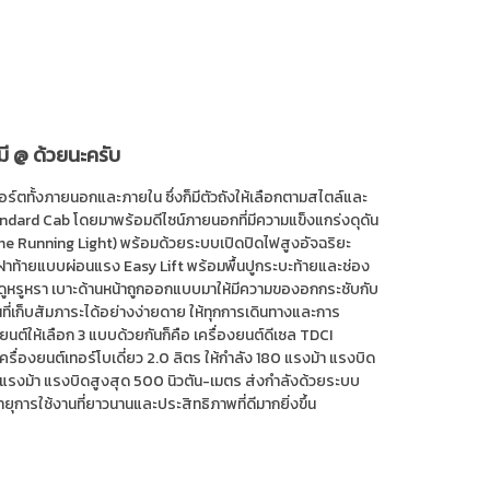
มี @ ด้วยนะครับ
ร์ตทั้งภายนอกและภายใน ซึ่งก็มีตัวถังให้เลือกตามสไตล์และ
dard Cab โดยมาพร้อมดีไซน์ภายนอกที่มีความแข็งแกร่งดุดัน
me Running Light) พร้อมด้วยระบบเปิดปิดไฟสูงอัจฉริยะ
 ฝาท้ายแบบผ่อนแรง Easy Lift พร้อมพื้นปูกระบะท้ายและช่อง
ำดูหรูหรา เบาะด้านหน้าถูกออกแบบมาให้มีความของอกกระชับกับ
้นที่เก็บสัมภาระได้อย่างง่ายดาย ให้ทุกการเดินทางและการ
์ให้เลือก 3 แบบด้วยกันก็คือ เครื่องยนต์ดีเซล TDCI
เครื่องยนต์เทอร์โบเดี่ยว 2.0 ลิตร ให้กำลัง 180 แรงม้า แรงบิด
13 แรงม้า แรงบิดสูงสุด 500 นิวตัน-เมตร ส่งกำลังด้วยระบบ
อายุการใช้งานที่ยาวนานและประสิทธิภาพที่ดีมากยิ่งขึ้น