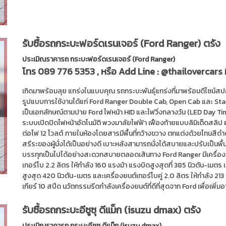
รับซื้อรถกระบะฟอร์ดเรนเจอร์ (Ford Ranger) ตรัง
ประเมิณราคารถ กระบะฟอร์ดเรนเจอร์ (Ford Ranger)
โทร
089 776 5353
, หรือ Add Line :
@thailovercars
เกิดมาพร้อมลุย แกร่งในแบบคุณ รถกระบะพันธุ์แกร่งที่มาพร้อมดีไซน์สปอ
รูปแบบการใช้งานได้แก่ Ford Ranger Double Cab, Open Cab และ Stan
เป็นเอกลักษณ์ตามปาย Ford ไฟหน้า HID และไฟวิ่งกลางวัน (LED Day Ti
ระบบเปิดปิดไฟหน้าอัตโนมัติ พวงมาลัยไฟฟ้า เฟืองท้ายแบบลิมิเต็ดสลิป
ต่อไฟ 12 โวลต์ ภายในห้องโดยสารมีพื้นที่กว้างขวาง ตกแต่งด้วยโทนสีด
สรีระของผู้นั่งได้เป็นอย่างดี เบาะหลังสามารถนั่งได้สบายและปรับเป็นพื
บรรทุกเป็นไปได้อย่างสะดวกสบายตลอดเส้นทาง Ford Ranger มีเครื่องยนต
เทอร์โบ 2.2 ลิตร ให้กำลัง 160 แรงม้า แรงบิดสูงสุดที่ 385 นิวตัน-เมตร 
สูงสุด 420 นิวตัน-เมตร และเครื่องยนต์เทอร์โบคู่ 2.0 ลิตร ให้กำลัง 2
เกียร์ 10 สปีด นวัตกรรมรีดกำลังเครื่องยนต์ที่ดีที่สุดจาก Ford เพื่อเพิ่ม
รับซื้อรถกระบะอีซูซุ ดีแม็ก (isuzu dmax) ตรัง
ประเมิณราคารถ กระบะอีซูซุ ดีแม็ก (isuzu dmax)