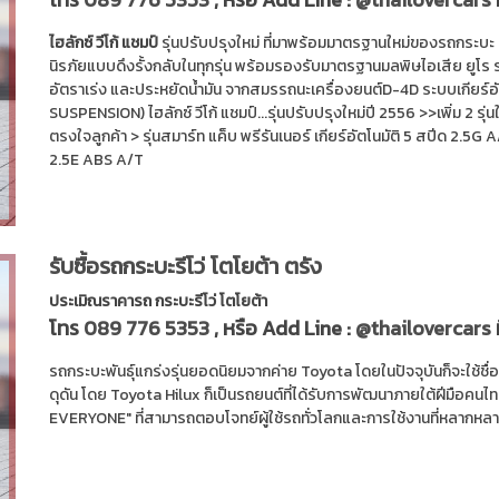
ไฮลักซ์ วีโก้ แชมป์
รุ่นปรับปรุงใหม่ ที่มาพร้อมมาตรฐานใหม่ของรถกระบะ 
นิรภัยแบบดึงรั้งกลับในทุกรุ่น พร้อมรองรับมาตรฐานมลพิษไอเสีย ยูโร ร
อัตราเร่ง และประหยัดน้ำมัน จากสมรรถนะเครื่องยนต์D-4D ระบบเกียร์
SUSPENSION) ไฮลักซ์ วีโก้ แชมป์...รุ่นปรับปรุงใหม่ปี 2556 >>เพิ่ม 2 รุ่
ตรงใจลูกค้า > รุ่นสมาร์ท แค็บ พรีรันเนอร์ เกียร์อัตโนมัติ 5 สปีด 2.5G A/
2.5E ABS A/T
รับซื้อรถกระบะรีโว่ โตโยต้า ตรัง
ประเมิณราคารถ กระบะรีโว่ โตโยต้า
โทร
089 776 5353
, หรือ Add Line :
@thailovercars
รถกระบะพันธุ์แกร่งรุ่นยอดนิยมจากค่าย Toyota โดยในปัจจุบันก็จะใช้ชื
ดุดัน โดย Toyota Hilux ก็เป็นรถยนต์ที่ได้รับการพัฒนาภายใต้ฝีมือคน
EVERYONE" ที่สามารถตอบโจทย์ผู้ใช้รถทั่วโลกและการใช้งานที่หลากหลา