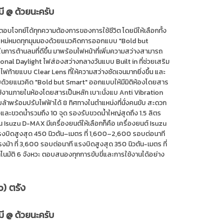
มี @ ด้วยนะครับ
อบโจทย์ได้ทุกความต้องการของการใช้ชีวิต โดยมีให้เลือกทั้ง
ใหม่หมดทุกมุมมองด้วยแนวคิดการออกแบบ "Bold but
นการต้านลมที่ดีขึ้น มาพร้อมไฟหน้าที่เพิ่มความสว่างสามารถ
onal Daylight ไฟส่องสว่างกลางวันแบบ Built in ที่ช่วยเสริม
้ายแบบ Clear Lens ที่ให้ความสว่างชัดเจนมากยิ่งขึ้น และ
บบด้วยแนวคิด "Bold but Smart" ออกแบบให้มีมิติห้องโดยสาร
ช้งานภายในห้องโดยสารเป็นหลัก เบาะนั่งแบ Anti Vibration
ล้าพร้อมปรับไฟฟ้าได้ 8 ทิศทางในตำแหน่งที่นั่งคนขับ สะดวก
ละขวดน้ำรวมถึง 10 จุด รองรับขวดน้ำใหญ่สุดถึง 1.5 ลิตร
suzu D-MAX มีเครื่องยนต์ให้เลือกก็คือ เครื่องยนต์ Isuzu
แรงบิดสูงสุด 450 นิวตัน–เมตร ที่ 1,600–2,600 รอบต่อนาที
งม้า ที่ 3,600 รอบต่อนาที แรงบิดสูงสุด 350 นิวตัน-เมตร ที่
ตโนมัติ 6 จังหวะ ตอบสนองทุกการขับขี่และการใช้งานได้อย่าง
o) ตรัง
มี @ ด้วยนะครับ