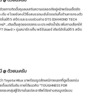
ด้วยการติดตั้งถุงลมเสริมความปลอดภัยคู่หน้าพร้อมเข็ดขัด
ะดับ 4 โดยยังคงไว้ซึ่งสมรรถนะอันโดดเด่นทั้งด้านการทรงตัว
อัตโนมัติ 5 สปีด และระบบช่วงล่าง DTS (DIAMOND TECH
นใหม่*...เติมเต็มสุดยอดรถกระบะประหยัดน้ำมัน เพิ่มทางเลือกให้
T (Navi) > รุ่นสมาร์ท แค็บ พรีรันเนอร์ เกียร์อัตโนมัติ 5 สปีด
มี @ ด้วยนะครับ
่อว่า Toyota Hilux มาพร้อมรูปลักษณ์ภายนอกที่ดูแข็งแกร่ง
ไทยตั้งแต่เริ่มต้น ภายใต้แนวคิด "TOUGHNESS FOR
ยของกลุ่มผู้ใช้งานในแต่ละอาชีพได้อย่างสมบูรณ์แบบ