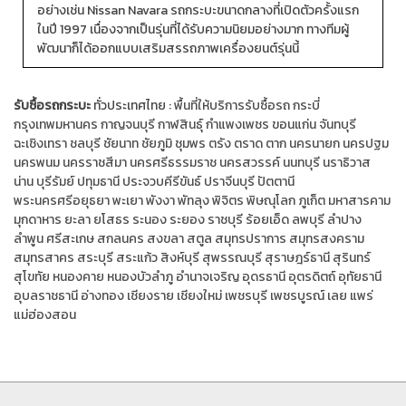
อย่างเช่น Nissan Navara รถกระบะขนาดกลางที่เปิดตัวครั้งแรก
ในปี 1997 เนื่องจากเป็นรุ่นที่ได้รับความนิยมอย่างมาก ทางทีมผู้
พัฒนาก็ได้ออกแบบเสริมสรรถภาพเครื่องยนต์รุ่นนี้
รับซื้อรถกระบะ
ทั่วประเทศไทย :
พื้นที่ให้บริการรับซื้อรถ
กระบี่
กรุงเทพมหานคร
กาญจนบุรี
กาฬสินธุ์
กำแพงเพชร
ขอนแก่น
จันทบุรี
ฉะเชิงเทรา
ชลบุรี
ชัยนาท
ชัยภูมิ
ชุมพร
ตรัง
ตราด
ตาก
นครนายก
นครปฐม
นครพนม
นครราชสีมา
นครศรีธรรมราช
นครสวรรค์
นนทบุรี
นราธิวาส
น่าน
บุรีรัมย์
ปทุมธานี
ประจวบคีรีขันธ์
ปราจีนบุรี
ปัตตานี
พระนครศรีอยุธยา
พะเยา
พังงา
พัทลุง
พิจิตร
พิษณุโลก
ภูเก็ต
มหาสารคาม
มุกดาหาร
ยะลา
ยโสธร
ระนอง
ระยอง
ราชบุรี
ร้อยเอ็ด
ลพบุรี
ลำปาง
ลำพูน
ศรีสะเกษ
สกลนคร
สงขลา
สตูล
สมุทรปราการ
สมุทรสงคราม
สมุทรสาคร
สระบุรี
สระแก้ว
สิงห์บุรี
สุพรรณบุรี
สุราษฎร์ธานี
สุรินทร์
สุโขทัย
หนองคาย
หนองบัวลำภู
อำนาจเจริญ
อุดรธานี
อุตรดิตถ์
อุทัยธานี
อุบลราชธานี
อ่างทอง
เชียงราย
เชียงใหม่
เพชรบุรี
เพชรบูรณ์
เลย
แพร่
แม่ฮ่องสอน