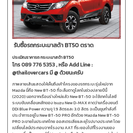
รับซื้อรถกระบะมาสด้า BT50 ตราด
ประเมิณราคารถ กระบะมาสด้า BT50
โทร
089 776 5353
, หรือ Add Line :
@thailovercars
มี @ ด้วยนะครับ
ภาพลายเส้นแสดงให้เห็นถึงเค้าโครงของรถกระบะรุ่นใหม่จาก
Mazda นี่คือ New BT-50 ที่จะลืมตาดูโลกในช่วงปลายปีนี้
(2020) นอกจากเรือนร่างใหม่แล้ว New BT-50 จะใช้เทคโนโลยี
ระบบขับเคลื่อนหลักของ Isuzu New D-MAX คาดว่าเครื่องยนต์
DDi Blue Power ความจุ 1.9 ลิตรและ 3.0 ลิตร จะเป็นขุมกำลังที่
ประจำการอยู่ใน New BT-50 PRO อีกด้วย Mazda New BT-50
PRO จะขายในประเทศไทย ออสเตรเลียและยุโรปบางประเทศ โดย
เปลี่ยนไลน์ประกอบจากโรงงาน AAT ที่ระยองไปที่โรงงานของ