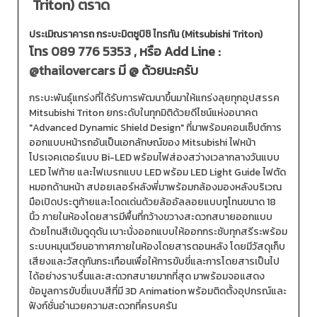
Triton) ตราด
ประเมิณราคารถ กระบะมิตซูบิชิ ไทรทัน (Mitsubishi Triton)
โทร
089 776 5353
, หรือ Add Line :
@thailovercars
มี @ ด้วยนะครับ
กระบะพันธุ์แกร่งที่ได้รับการพัฒนาขึ้นมาให้แกร่งลุยทุกอุปสรรค
Mitsubishi Triton ยกระดับในทุกมิติด้วยดีไซน์แห่งอนาคต
"Advanced Dynamic Shield Design" ที่มาพร้อมคอนเซ็ปต์การ
ออกแบบหน้ารถอันเป็นเอกลักษณ์ของ Mitsubishi ไฟหน้า
โปรเจคเตอร์แบบ Bi-LED พร้อมไฟส่องสว่างเวลากลางวันแบบ
LED ไฟท้าย และไฟเบรกแบบ LED พร้อม LED Light Guide ไฟตัด
หมอกด้านหน้า สปอยเลอร์หลังพี่มาพร้อมกล้องมองหลังบริเวณ
มือเปิดประตูท้ายและโดดเด่นด้วยล้ออัลลอยแบบทูโทนขนาด 18
นิ้ว ภายในห้องโดยสารมีพื้นที่กว้างขวางสะดวกสบายออกแบบ
ด้วยโทนสีเข้มดูดุดัน เบาะนั่งออกแบบให้ออกกระชับทุกสรีระพร้อม
ระบบหมุนเวียนอากาศภายในห้องโดยสารตอนหลัง โดยมีวัสดุเก็บ
เสียงและวัสดุกันกระเทือนเพื่อให้การขับขี่และการโดยสารเป็นไป
ได้อย่างราบรื่นและสะดวกสบายมากที่สุด มาพร้อมจอแสดง
ข้อมูลการขับขี่แบบสีที่มี 3D Animation พร้อมติดตั้งอุปกรณ์และ
ฟังก์ชั่นอำนวยความสะดวกที่ครบครัน