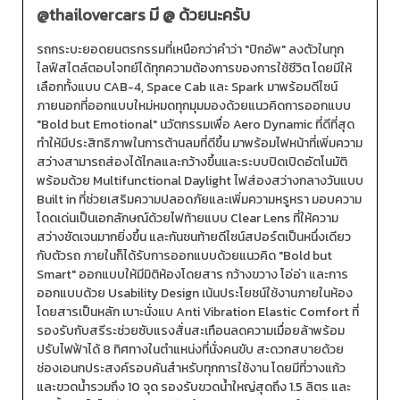
@thailovercars
มี @ ด้วยนะครับ
รถกระบะยอดยนตรกรรมที่เหนือกว่าคำว่า "ปิกอัพ" ลงตัวในทุก
ไลฟ์สไตล์ตอบโจทย์ได้ทุกความต้องการของการใช้ชีวิต โดยมีให้
เลือกทั้งแบบ CAB-4, Space Cab และ Spark มาพร้อมดีไซน์
ภายนอกที่ออกแบบใหม่หมดทุกมุมมองด้วยแนวคิดการออกแบบ
"Bold but Emotional" นวัตกรรมเพื่อ Aero Dynamic ที่ดีที่สุด
ทำให้มีประสิทธิภาพในการต้านลมที่ดีขึ้น มาพร้อมไฟหน้าที่เพิ่มความ
สว่างสามารถส่องได้ไกลและกว้างขึ้นและระบบปิดเปิดอัตโนมัติ
พร้อมด้วย Multifunctional Daylight ไฟส่องสว่างกลางวันแบบ
Built in ที่ช่วยเสริมความปลอดภัยและเพิ่มความหรูหรา มอบความ
โดดเด่นเป็นเอกลักษณ์ด้วยไฟท้ายแบบ Clear Lens ที่ให้ความ
สว่างชัดเจนมากยิ่งขึ้น และกันชนท้ายดีไซน์สปอร์ตเป็นหนึ่งเดียว
กับตัวรถ ภายในก็ได้รับการออกแบบด้วยแนวคิด "Bold but
Smart" ออกแบบให้มีมิติห้องโดยสาร กว้างขวาง โอ่อ่า และการ
ออกแบบด้วย Usability Design เน้นประโยชน์ใช้งานภายในห้อง
โดยสารเป็นหลัก เบาะนั่งแบ Anti Vibration Elastic Comfort ที่
รองรับกับสรีระช่วยซับแรงสั่นสะเทือนลดความเมื่อยล้าพร้อม
ปรับไฟฟ้าได้ 8 ทิศทางในตำแหน่งที่นั่งคนขับ สะดวกสบายด้วย
ช่องเอนกประสงค์รอบคันสำหรับทุกการใช้งาน โดยมีที่วางแก้ว
และขวดน้ำรวมถึง 10 จุด รองรับขวดน้ำใหญ่สุดถึง 1.5 ลิตร และ