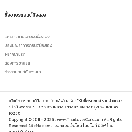
ซื้อขายรถยนต์มือสอง
เอกสารขายรถยนต์มือสอง
ประเมิณราคารถยนต์มือสอง
อยากขายรถ
ต้องการขายรถ
ข่าวยานยนต์ทันกระแส
เต้นท์ขายรถยนต์มือสอง ไทยเลิฟเวอร์คาร์
รับซื้อรถยนต์
รามคำแหง :
917/1 พระราม 9 แขวง สวนหลวง แขวงสวนหลวง กรุงเทพมหานคร
10250
Copyright © 2011 - 2026 .
www.ThaiLoverCars.com
All Rights
Reserved.
SiteMap.xml
.
ออกแบบเว็บไซต์
โดย ไอที บีลีฟ ไทย
แลนด์
รับทำ SEO