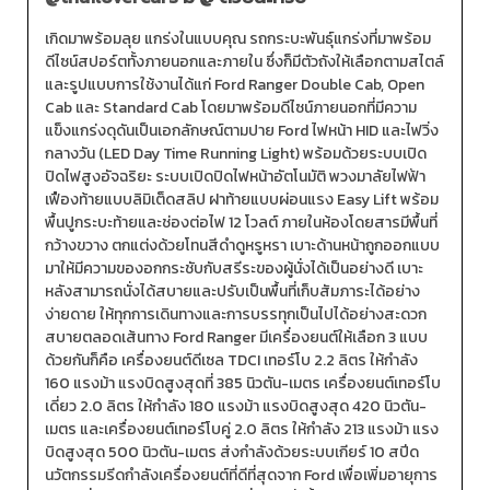
เกิดมาพร้อมลุย แกร่งในแบบคุณ รถกระบะพันธุ์แกร่งที่มาพร้อม
ดีไซน์สปอร์ตทั้งภายนอกและภายใน ซึ่งก็มีตัวถังให้เลือกตามสไตล์
และรูปแบบการใช้งานได้แก่ Ford Ranger Double Cab, Open
Cab และ Standard Cab โดยมาพร้อมดีไซน์ภายนอกที่มีความ
แข็งแกร่งดุดันเป็นเอกลักษณ์ตามปาย Ford ไฟหน้า HID และไฟวิ่ง
กลางวัน (LED Day Time Running Light) พร้อมด้วยระบบเปิด
ปิดไฟสูงอัจฉริยะ ระบบเปิดปิดไฟหน้าอัตโนมัติ พวงมาลัยไฟฟ้า
เฟืองท้ายแบบลิมิเต็ดสลิป ฝาท้ายแบบผ่อนแรง Easy Lift พร้อม
พื้นปูกระบะท้ายและช่องต่อไฟ 12 โวลต์ ภายในห้องโดยสารมีพื้นที่
กว้างขวาง ตกแต่งด้วยโทนสีดำดูหรูหรา เบาะด้านหน้าถูกออกแบบ
มาให้มีความของอกกระชับกับสรีระของผู้นั่งได้เป็นอย่างดี เบาะ
หลังสามารถนั่งได้สบายและปรับเป็นพื้นที่เก็บสัมภาระได้อย่าง
ง่ายดาย ให้ทุกการเดินทางและการบรรทุกเป็นไปได้อย่างสะดวก
สบายตลอดเส้นทาง Ford Ranger มีเครื่องยนต์ให้เลือก 3 แบบ
ด้วยกันก็คือ เครื่องยนต์ดีเซล TDCI เทอร์โบ 2.2 ลิตร ให้กำลัง
160 แรงม้า แรงบิดสูงสุดที่ 385 นิวตัน-เมตร เครื่องยนต์เทอร์โบ
เดี่ยว 2.0 ลิตร ให้กำลัง 180 แรงม้า แรงบิดสูงสุด 420 นิวตัน-
เมตร และเครื่องยนต์เทอร์โบคู่ 2.0 ลิตร ให้กำลัง 213 แรงม้า แรง
บิดสูงสุด 500 นิวตัน-เมตร ส่งกำลังด้วยระบบเกียร์ 10 สปีด
นวัตกรรมรีดกำลังเครื่องยนต์ที่ดีที่สุดจาก Ford เพื่อเพิ่มอายุการ