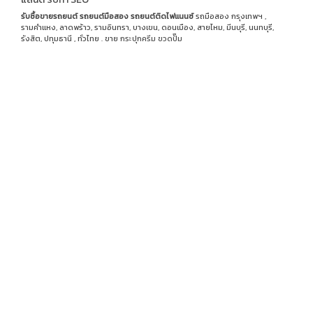
รับซื้อขายรถยนต์
รถยนต์มือสอง
รถยนต์ติดไฟแนนซ์
รถมือสอง กรุงเทพฯ ,
รามคำแหง, ลาดพร้าว, รามอินทรา, บางเขน, ดอนเมือง, สายไหม, มีนบุรี, นนทบุรี,
รังสิต, ปทุมธานี , ทั่วไทย . ขาย
กระปุกครีม
ขวดปั๊ม