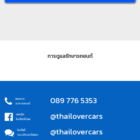
การดูแลรักษารถยนต์
089 776 5353
สอบถาม
ราคารถยนต์
@thailovercars
เฟสบุ๊ค
อินบ็อกได้เลย
@thailovercars
ไลน์ไอดี
ประเมิณรถมือสอง