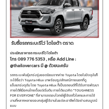
รับซื้อรถกระบะรีโว่ โตโยต้า ตราด
ประเมิณราคารถ กระบะรีโว่ โตโยต้า
โทร
089 776 5353
, หรือ Add Line :
@thailovercars
มี @ ด้วยนะครับ
รถกระบะพันธุ์แกร่งรุ่นยอดนิยมจากค่าย Toyota โดยในปัจจุบันก็
จะใช้ชื่อว่า Toyota Hilux มาพร้อมรูปลักษณ์ภายนอกที่ดู
แข็งแกร่งดุดัน โดย Toyota Hilux ก็เป็นรถยนต์ที่ได้รับการพัฒนา
ภายใต้ฝีมือคนไทยตั้งแต่เริ่มต้น ภายใต้แนวคิด "TOUGHNESS
FOR EVERYONE" ที่สามารถตอบโจทย์ผู้ใช้รถทั่วโลกและการใช้
งานที่หลากหลายของกลุ่มผู้ใช้งานในแต่ละอาชีพได้อย่างสมบูรณ์
แบบ