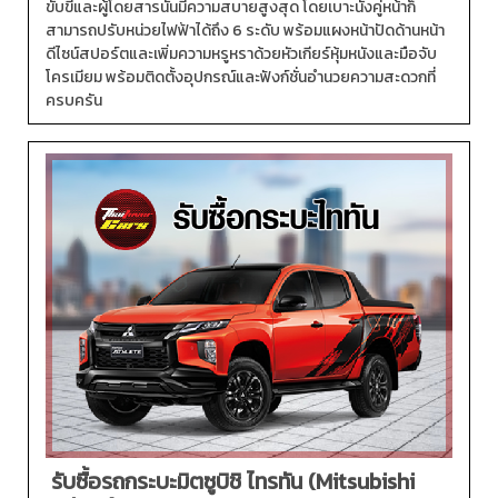
ขับขี่และผู้โดยสารนั้นมีความสบายสูงสุด โดยเบาะนั่งคู่หน้าก็
สามารถปรับหน่วยไฟฟ้าได้ถึง 6 ระดับ พร้อมแผงหน้าปัดด้านหน้า
ดีไซน์สปอร์ตและเพิ่มความหรูหราด้วยหัวเกียร์หุ้มหนังและมือจับ
โครเมียม พร้อมติดตั้งอุปกรณ์และฟังก์ชั่นอำนวยความสะดวกที่
ครบครัน
รับซื้อรถกระบะมิตซูบิชิ ไทรทัน (Mitsubishi