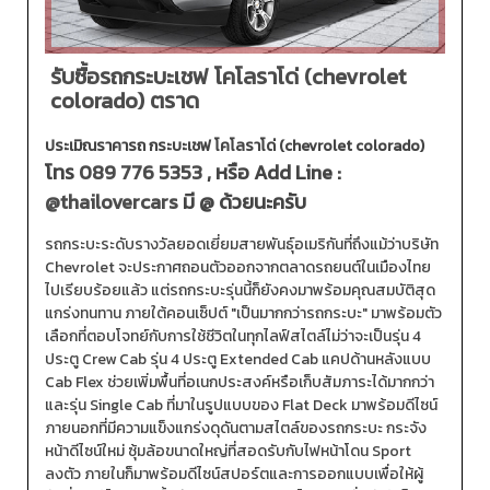
รับซื้อรถกระบะเชฟ โคโลราโด่ (chevrolet
colorado) ตราด
ประเมิณราคารถ กระบะเชฟ โคโลราโด่ (chevrolet colorado)
โทร
089 776 5353
, หรือ Add Line :
@thailovercars
มี @ ด้วยนะครับ
รถกระบะระดับรางวัลยอดเยี่ยมสายพันธุ์อเมริกันที่ถึงแม้ว่าบริษัท
Chevrolet จะประกาศถอนตัวออกจากตลาดรถยนต์ในเมืองไทย
ไปเรียบร้อยแล้ว แต่รถกระบะรุ่นนี้ก็ยังคงมาพร้อมคุณสมบัติสุด
แกร่งทนทาน ภายใต้คอนเซ็ปต์ "เป็นมากกว่ารถกระบะ" มาพร้อมตัว
เลือกที่ตอบโจทย์กับการใช้ชีวิตในทุกไลฟ์สไตล์ไม่ว่าจะเป็นรุ่น 4
ประตู Crew Cab รุ่น 4 ประตู Extended Cab แคปด้านหลังแบบ
Cab Flex ช่วยเพิ่มพื้นที่อเนกประสงค์หรือเก็บสัมภาระได้มากกว่า
และรุ่น Single Cab ที่มาในรูปแบบของ Flat Deck มาพร้อมดีไซน์
ภายนอกที่มีความแข็งแกร่งดุดันตามสไตล์ของรถกระบะ กระจัง
หน้าดีไซน์ใหม่ ซุ้มล้อขนาดใหญ่ที่สอดรับกับไฟหน้าโดน Sport
ลงตัว ภายในก็มาพร้อมดีไซน์สปอร์ตและการออกแบบเพื่อให้ผู้