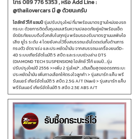
โทร
089 776 5353
, หรือ Add Line :
@thailovercars
มี @ ด้วยนะครับ
ไฮลักซ์ วีโก้ แชมป์
รุ่นปรับปรุงใหม่ ที่มาพร้อมมาตรฐานใหม่ของรถ
กระบะ ด้วยการติดตั้งถุงลมเสริมความปลอดภัยคู่หน้าพร้อมเข็ด
ขัดนิรภัยแบบดึงรั้งกลับในทุกรุ่น พร้อมรองรับมาตรฐานมลพิษไอ
เสีย ยูโร ระดับ 4 โดยยังคงไว้ซึ่งสมรรถนะอันโดดเด่นทั้งด้านการ
ทรงตัว อัตราเร่ง และประหยัดน้ำมัน จากสมรรถนะเครื่องยนต์D-
4D ระบบเกียร์อัตโนมัติ 5 สปีด และระบบช่วงล่าง DTS
(DIAMOND TECH SUSPENSION) ไฮลักซ์ วีโก้ แชมป์...รุ่น
ปรับปรุงใหม่ปี 2556 >>เพิ่ม 2 รุ่นใหม่*...เติมเต็มสุดยอดรถกระบะ
ประหยัดน้ำมัน เพิ่มทางเลือกให้ตรงใจลูกค้า > รุ่นสมาร์ท แค็บ พรี
รันเนอร์ เกียร์อัตโนมัติ 5 สปีด 2.5G A/T (Navi) > รุ่นสมาร์ท แค็บ
พรีรันเนอร์ เกียร์อัตโนมัติ 5 สปีด 2.5E ABS A/T