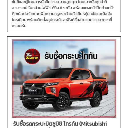
ขับขี่และผู้โดยสารนั้นมีความสบายสูงสุด โดยเบาะนั่งคู่หน้าก็
สามารถปรับหน่วยไฟฟ้าได้ถึง 6 ระดับ พร้อมแผงหน้าปัดด้านหน้า
ดีไซน์สปอร์ตและเพิ่มความหรูหราด้วยหัวเกียร์หุ้มหนังและมือจับ
โครเมียม พร้อมติดตั้งอุปกรณ์และฟังก์ชั่นอำนวยความสะดวกที่
ครบครัน
รับซื้อรถกระบะมิตซูบิชิ ไทรทัน (Mitsubishi