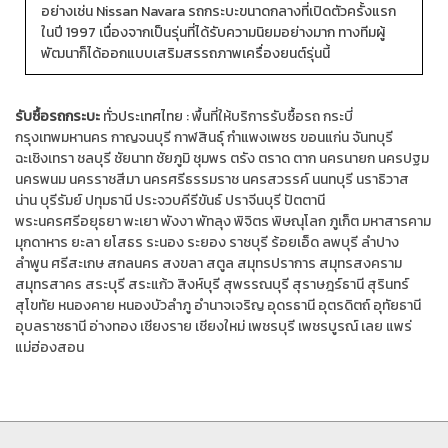
อย่างเช่น Nissan Navara รถกระบะขนาดกลางที่เปิดตัวครั้งแรก
ในปี 1997 เนื่องจากเป็นรุ่นที่ได้รับความนิยมอย่างมาก ทางทีมผู้
พัฒนาก็ได้ออกแบบเสริมสรรถภาพเครื่องยนต์รุ่นนี้
รับซื้อรถกระบะ
ทั่วประเทศไทย :
พื้นที่ให้บริการรับซื้อรถ
กระบี่
กรุงเทพมหานคร
กาญจนบุรี
กาฬสินธุ์
กำแพงเพชร
ขอนแก่น
จันทบุรี
ฉะเชิงเทรา
ชลบุรี
ชัยนาท
ชัยภูมิ
ชุมพร
ตรัง
ตราด
ตาก
นครนายก
นครปฐม
นครพนม
นครราชสีมา
นครศรีธรรมราช
นครสวรรค์
นนทบุรี
นราธิวาส
น่าน
บุรีรัมย์
ปทุมธานี
ประจวบคีรีขันธ์
ปราจีนบุรี
ปัตตานี
พระนครศรีอยุธยา
พะเยา
พังงา
พัทลุง
พิจิตร
พิษณุโลก
ภูเก็ต
มหาสารคาม
มุกดาหาร
ยะลา
ยโสธร
ระนอง
ระยอง
ราชบุรี
ร้อยเอ็ด
ลพบุรี
ลำปาง
ลำพูน
ศรีสะเกษ
สกลนคร
สงขลา
สตูล
สมุทรปราการ
สมุทรสงคราม
สมุทรสาคร
สระบุรี
สระแก้ว
สิงห์บุรี
สุพรรณบุรี
สุราษฎร์ธานี
สุรินทร์
สุโขทัย
หนองคาย
หนองบัวลำภู
อำนาจเจริญ
อุดรธานี
อุตรดิตถ์
อุทัยธานี
อุบลราชธานี
อ่างทอง
เชียงราย
เชียงใหม่
เพชรบุรี
เพชรบูรณ์
เลย
แพร่
แม่ฮ่องสอน