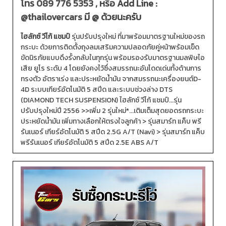
โทร
089 776 5353
, หรือ Add Line :
@thailovercars
มี @ ด้วยนะครับ
ไฮลักซ์ วีโก้ แชมป์
รุ่นปรับปรุงใหม่ ที่มาพร้อมมาตรฐานใหม่ของรถ
กระบะ ด้วยการติดตั้งถุงลมเสริมความปลอดภัยคู่หน้าพร้อมเข็ด
ขัดนิรภัยแบบดึงรั้งกลับในทุกรุ่น พร้อมรองรับมาตรฐานมลพิษไอ
เสีย ยูโร ระดับ 4 โดยยังคงไว้ซึ่งสมรรถนะอันโดดเด่นทั้งด้านการ
ทรงตัว อัตราเร่ง และประหยัดน้ำมัน จากสมรรถนะเครื่องยนต์D-
4D ระบบเกียร์อัตโนมัติ 5 สปีด และระบบช่วงล่าง DTS
(DIAMOND TECH SUSPENSION) ไฮลักซ์ วีโก้ แชมป์...รุ่น
ปรับปรุงใหม่ปี 2556 >>เพิ่ม 2 รุ่นใหม่*...เติมเต็มสุดยอดรถกระบะ
ประหยัดน้ำมัน เพิ่มทางเลือกให้ตรงใจลูกค้า > รุ่นสมาร์ท แค็บ พรี
รันเนอร์ เกียร์อัตโนมัติ 5 สปีด 2.5G A/T (Navi) > รุ่นสมาร์ท แค็บ
พรีรันเนอร์ เกียร์อัตโนมัติ 5 สปีด 2.5E ABS A/T