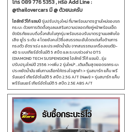
โทร
089 776 5353
, หรือ Add Line :
@thailovercars
มี @ ด้วยนะครับ
ไฮลักซ์ วีโก้ แชมป์
รุ่นปรับปรุงใหม่ ที่มาพร้อมมาตรฐานใหม่ของรถ
กระบะ ด้วยการติดตั้งถุงลมเสริมความปลอดภัยคู่หน้าพร้อมเข็ด
ขัดนิรภัยแบบดึงรั้งกลับในทุกรุ่น พร้อมรองรับมาตรฐานมลพิษไอ
เสีย ยูโร ระดับ 4 โดยยังคงไว้ซึ่งสมรรถนะอันโดดเด่นทั้งด้านการ
ทรงตัว อัตราเร่ง และประหยัดน้ำมัน จากสมรรถนะเครื่องยนต์D-
4D ระบบเกียร์อัตโนมัติ 5 สปีด และระบบช่วงล่าง DTS
(DIAMOND TECH SUSPENSION) ไฮลักซ์ วีโก้ แชมป์...รุ่น
ปรับปรุงใหม่ปี 2556 >>เพิ่ม 2 รุ่นใหม่*...เติมเต็มสุดยอดรถกระบะ
ประหยัดน้ำมัน เพิ่มทางเลือกให้ตรงใจลูกค้า > รุ่นสมาร์ท แค็บ พรี
รันเนอร์ เกียร์อัตโนมัติ 5 สปีด 2.5G A/T (Navi) > รุ่นสมาร์ท แค็บ
พรีรันเนอร์ เกียร์อัตโนมัติ 5 สปีด 2.5E ABS A/T