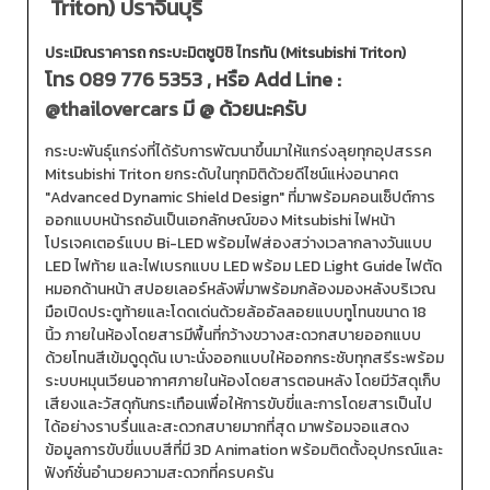
Triton) ปราจีนบุรี
ประเมิณราคารถ กระบะมิตซูบิชิ ไทรทัน (Mitsubishi Triton)
โทร
089 776 5353
, หรือ Add Line :
@thailovercars
มี @ ด้วยนะครับ
กระบะพันธุ์แกร่งที่ได้รับการพัฒนาขึ้นมาให้แกร่งลุยทุกอุปสรรค
Mitsubishi Triton ยกระดับในทุกมิติด้วยดีไซน์แห่งอนาคต
"Advanced Dynamic Shield Design" ที่มาพร้อมคอนเซ็ปต์การ
ออกแบบหน้ารถอันเป็นเอกลักษณ์ของ Mitsubishi ไฟหน้า
โปรเจคเตอร์แบบ Bi-LED พร้อมไฟส่องสว่างเวลากลางวันแบบ
LED ไฟท้าย และไฟเบรกแบบ LED พร้อม LED Light Guide ไฟตัด
หมอกด้านหน้า สปอยเลอร์หลังพี่มาพร้อมกล้องมองหลังบริเวณ
มือเปิดประตูท้ายและโดดเด่นด้วยล้ออัลลอยแบบทูโทนขนาด 18
นิ้ว ภายในห้องโดยสารมีพื้นที่กว้างขวางสะดวกสบายออกแบบ
ด้วยโทนสีเข้มดูดุดัน เบาะนั่งออกแบบให้ออกกระชับทุกสรีระพร้อม
ระบบหมุนเวียนอากาศภายในห้องโดยสารตอนหลัง โดยมีวัสดุเก็บ
เสียงและวัสดุกันกระเทือนเพื่อให้การขับขี่และการโดยสารเป็นไป
ได้อย่างราบรื่นและสะดวกสบายมากที่สุด มาพร้อมจอแสดง
ข้อมูลการขับขี่แบบสีที่มี 3D Animation พร้อมติดตั้งอุปกรณ์และ
ฟังก์ชั่นอำนวยความสะดวกที่ครบครัน