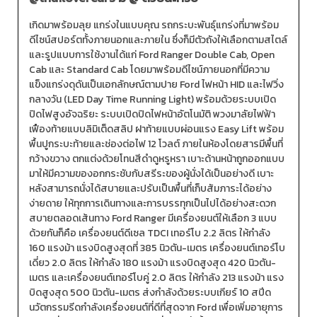
เกิดมาพร้อมลุย แกร่งในแบบคุณ รถกระบะพันธุ์แกร่งที่มาพร้อม
ดีไซน์สปอร์ตทั้งภายนอกและภายใน ซึ่งก็มีตัวถังให้เลือกตามสไตล์
และรูปแบบการใช้งานได้แก่ Ford Ranger Double Cab, Open
Cab และ Standard Cab โดยมาพร้อมดีไซน์ภายนอกที่มีความ
แข็งแกร่งดุดันเป็นเอกลักษณ์ตามปาย Ford ไฟหน้า HID และไฟวิ่ง
กลางวัน (LED Day Time Running Light) พร้อมด้วยระบบเปิด
ปิดไฟสูงอัจฉริยะ ระบบเปิดปิดไฟหน้าอัตโนมัติ พวงมาลัยไฟฟ้า
เฟืองท้ายแบบลิมิเต็ดสลิป ฝาท้ายแบบผ่อนแรง Easy Lift พร้อม
พื้นปูกระบะท้ายและช่องต่อไฟ 12 โวลต์ ภายในห้องโดยสารมีพื้นที่
กว้างขวาง ตกแต่งด้วยโทนสีดำดูหรูหรา เบาะด้านหน้าถูกออกแบบ
มาให้มีความของอกกระชับกับสรีระของผู้นั่งได้เป็นอย่างดี เบาะ
หลังสามารถนั่งได้สบายและปรับเป็นพื้นที่เก็บสัมภาระได้อย่าง
ง่ายดาย ให้ทุกการเดินทางและการบรรทุกเป็นไปได้อย่างสะดวก
สบายตลอดเส้นทาง Ford Ranger มีเครื่องยนต์ให้เลือก 3 แบบ
ด้วยกันก็คือ เครื่องยนต์ดีเซล TDCI เทอร์โบ 2.2 ลิตร ให้กำลัง
160 แรงม้า แรงบิดสูงสุดที่ 385 นิวตัน-เมตร เครื่องยนต์เทอร์โบ
เดี่ยว 2.0 ลิตร ให้กำลัง 180 แรงม้า แรงบิดสูงสุด 420 นิวตัน-
เมตร และเครื่องยนต์เทอร์โบคู่ 2.0 ลิตร ให้กำลัง 213 แรงม้า แรง
บิดสูงสุด 500 นิวตัน-เมตร ส่งกำลังด้วยระบบเกียร์ 10 สปีด
นวัตกรรมรีดกำลังเครื่องยนต์ที่ดีที่สุดจาก Ford เพื่อเพิ่มอายุการ