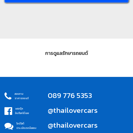
การดูแลรักษารถยนต์
089 776 5353
สอบถาม
ราคารถยนต์
@thailovercars
เฟสบุ๊ค
อินบ็อกได้เลย
@thailovercars
ไลน์ไอดี
ประเมิณรถมือสอง