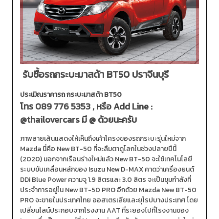
รับซื้อรถกระบะมาสด้า BT50 ปราจีนบุรี
ประเมิณราคารถ กระบะมาสด้า BT50
โทร
089 776 5353
, หรือ Add Line :
@thailovercars
มี @ ด้วยนะครับ
ภาพลายเส้นแสดงให้เห็นถึงเค้าโครงของรถกระบะรุ่นใหม่จาก
Mazda นี่คือ New BT-50 ที่จะลืมตาดูโลกในช่วงปลายปีนี้
(2020) นอกจากเรือนร่างใหม่แล้ว New BT-50 จะใช้เทคโนโลยี
ระบบขับเคลื่อนหลักของ Isuzu New D-MAX คาดว่าเครื่องยนต์
DDi Blue Power ความจุ 1.9 ลิตรและ 3.0 ลิตร จะเป็นขุมกำลังที่
ประจำการอยู่ใน New BT-50 PRO อีกด้วย Mazda New BT-50
PRO จะขายในประเทศไทย ออสเตรเลียและยุโรปบางประเทศ โดย
เปลี่ยนไลน์ประกอบจากโรงงาน AAT ที่ระยองไปที่โรงงานของ