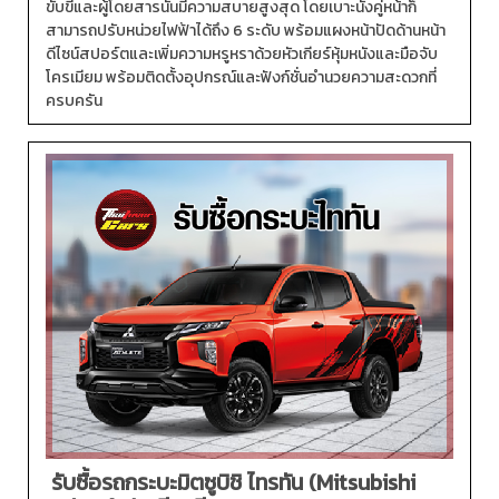
ขับขี่และผู้โดยสารนั้นมีความสบายสูงสุด โดยเบาะนั่งคู่หน้าก็
สามารถปรับหน่วยไฟฟ้าได้ถึง 6 ระดับ พร้อมแผงหน้าปัดด้านหน้า
ดีไซน์สปอร์ตและเพิ่มความหรูหราด้วยหัวเกียร์หุ้มหนังและมือจับ
โครเมียม พร้อมติดตั้งอุปกรณ์และฟังก์ชั่นอำนวยความสะดวกที่
ครบครัน
รับซื้อรถกระบะมิตซูบิชิ ไทรทัน (Mitsubishi