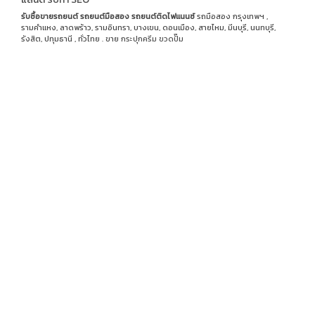
รับซื้อขายรถยนต์
รถยนต์มือสอง
รถยนต์ติดไฟแนนซ์
รถมือสอง กรุงเทพฯ ,
รามคำแหง, ลาดพร้าว, รามอินทรา, บางเขน, ดอนเมือง, สายไหม, มีนบุรี, นนทบุรี,
รังสิต, ปทุมธานี , ทั่วไทย . ขาย
กระปุกครีม
ขวดปั๊ม