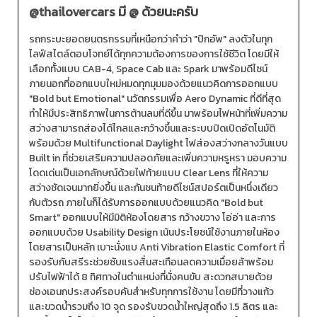
@thailovercars
มี @ ด้วยนะครับ
รถกระบะยอดยนตรกรรมที่เหนือกว่าคำว่า "ปิกอัพ" ลงตัวในทุก
ไลฟ์สไตล์ตอบโจทย์ได้ทุกความต้องการของการใช้ชีวิต โดยมีให้
เลือกทั้งแบบ CAB-4, Space Cab และ Spark มาพร้อมดีไซน์
ภายนอกที่ออกแบบใหม่หมดทุกมุมมองด้วยแนวคิดการออกแบบ
"Bold but Emotional" นวัตกรรมเพื่อ Aero Dynamic ที่ดีที่สุด
ทำให้มีประสิทธิภาพในการต้านลมที่ดีขึ้น มาพร้อมไฟหน้าที่เพิ่มความ
สว่างสามารถส่องได้ไกลและกว้างขึ้นและระบบปิดเปิดอัตโนมัติ
พร้อมด้วย Multifunctional Daylight ไฟส่องสว่างกลางวันแบบ
Built in ที่ช่วยเสริมความปลอดภัยและเพิ่มความหรูหรา มอบความ
โดดเด่นเป็นเอกลักษณ์ด้วยไฟท้ายแบบ Clear Lens ที่ให้ความ
สว่างชัดเจนมากยิ่งขึ้น และกันชนท้ายดีไซน์สปอร์ตเป็นหนึ่งเดียว
กับตัวรถ ภายในก็ได้รับการออกแบบด้วยแนวคิด "Bold but
Smart" ออกแบบให้มีมิติห้องโดยสาร กว้างขวาง โอ่อ่า และการ
ออกแบบด้วย Usability Design เน้นประโยชน์ใช้งานภายในห้อง
โดยสารเป็นหลัก เบาะนั่งแบ Anti Vibration Elastic Comfort ที่
รองรับกับสรีระช่วยซับแรงสั่นสะเทือนลดความเมื่อยล้าพร้อม
ปรับไฟฟ้าได้ 8 ทิศทางในตำแหน่งที่นั่งคนขับ สะดวกสบายด้วย
ช่องเอนกประสงค์รอบคันสำหรับทุกการใช้งาน โดยมีที่วางแก้ว
และขวดน้ำรวมถึง 10 จุด รองรับขวดน้ำใหญ่สุดถึง 1.5 ลิตร และ