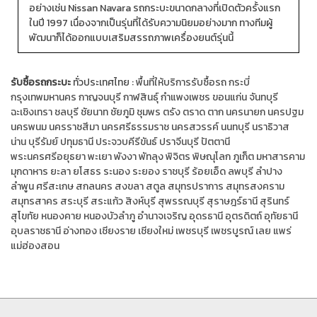
อย่างเช่น Nissan Navara รถกระบะขนาดกลางที่เปิดตัวครั้งแรก
ในปี 1997 เนื่องจากเป็นรุ่นที่ได้รับความนิยมอย่างมาก ทางทีมผู้
พัฒนาก็ได้ออกแบบเสริมสรรถภาพเครื่องยนต์รุ่นนี้
รับซื้อรถกระบะ
ทั่วประเทศไทย :
พื้นที่ให้บริการรับซื้อรถ
กระบี่
กรุงเทพมหานคร
กาญจนบุรี
กาฬสินธุ์
กำแพงเพชร
ขอนแก่น
จันทบุรี
ฉะเชิงเทรา
ชลบุรี
ชัยนาท
ชัยภูมิ
ชุมพร
ตรัง
ตราด
ตาก
นครนายก
นครปฐม
นครพนม
นครราชสีมา
นครศรีธรรมราช
นครสวรรค์
นนทบุรี
นราธิวาส
น่าน
บุรีรัมย์
ปทุมธานี
ประจวบคีรีขันธ์
ปราจีนบุรี
ปัตตานี
พระนครศรีอยุธยา
พะเยา
พังงา
พัทลุง
พิจิตร
พิษณุโลก
ภูเก็ต
มหาสารคาม
มุกดาหาร
ยะลา
ยโสธร
ระนอง
ระยอง
ราชบุรี
ร้อยเอ็ด
ลพบุรี
ลำปาง
ลำพูน
ศรีสะเกษ
สกลนคร
สงขลา
สตูล
สมุทรปราการ
สมุทรสงคราม
สมุทรสาคร
สระบุรี
สระแก้ว
สิงห์บุรี
สุพรรณบุรี
สุราษฎร์ธานี
สุรินทร์
สุโขทัย
หนองคาย
หนองบัวลำภู
อำนาจเจริญ
อุดรธานี
อุตรดิตถ์
อุทัยธานี
อุบลราชธานี
อ่างทอง
เชียงราย
เชียงใหม่
เพชรบุรี
เพชรบูรณ์
เลย
แพร่
แม่ฮ่องสอน