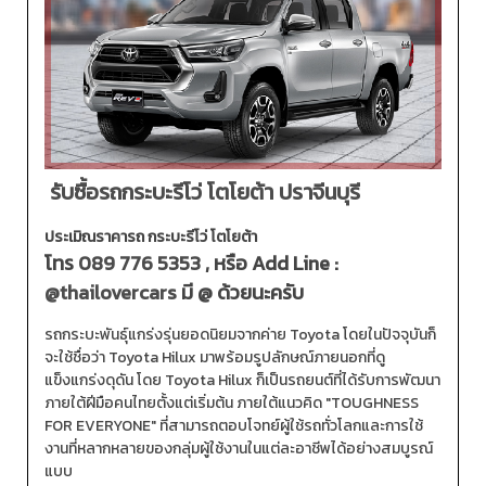
รับซื้อรถกระบะรีโว่ โตโยต้า ปราจีนบุรี
ประเมิณราคารถ กระบะรีโว่ โตโยต้า
โทร
089 776 5353
, หรือ Add Line :
@thailovercars
มี @ ด้วยนะครับ
รถกระบะพันธุ์แกร่งรุ่นยอดนิยมจากค่าย Toyota โดยในปัจจุบันก็
จะใช้ชื่อว่า Toyota Hilux มาพร้อมรูปลักษณ์ภายนอกที่ดู
แข็งแกร่งดุดัน โดย Toyota Hilux ก็เป็นรถยนต์ที่ได้รับการพัฒนา
ภายใต้ฝีมือคนไทยตั้งแต่เริ่มต้น ภายใต้แนวคิด "TOUGHNESS
FOR EVERYONE" ที่สามารถตอบโจทย์ผู้ใช้รถทั่วโลกและการใช้
งานที่หลากหลายของกลุ่มผู้ใช้งานในแต่ละอาชีพได้อย่างสมบูรณ์
แบบ