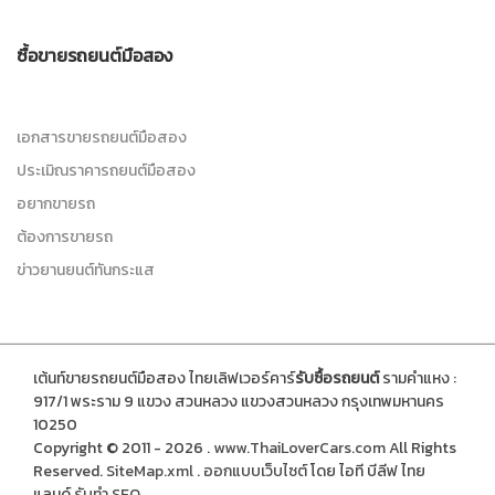
ซื้อขายรถยนต์มือสอง
เอกสารขายรถยนต์มือสอง
ประเมิณราคารถยนต์มือสอง
อยากขายรถ
ต้องการขายรถ
ข่าวยานยนต์ทันกระแส
เต้นท์ขายรถยนต์มือสอง ไทยเลิฟเวอร์คาร์
รับซื้อรถยนต์
รามคำแหง :
917/1 พระราม 9 แขวง สวนหลวง แขวงสวนหลวง กรุงเทพมหานคร
10250
Copyright © 2011 - 2026 .
www.ThaiLoverCars.com
All Rights
Reserved.
SiteMap.xml
.
ออกแบบเว็บไซต์
โดย ไอที บีลีฟ ไทย
แลนด์
รับทำ SEO