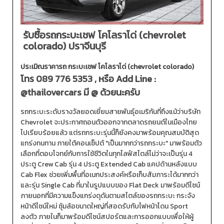
รับซื้อรถกระบะเชฟ โคโลราโด่ (chevrolet
colorado) ปราจีนบุรี
ประเมิณราคารถ กระบะเชฟ โคโลราโด่ (chevrolet colorado)
โทร
089 776 5353
, หรือ Add Line :
@thailovercars
มี @ ด้วยนะครับ
รถกระบะระดับรางวัลยอดเยี่ยมสายพันธุ์อเมริกันที่ถึงแม้ว่าบริษัท
Chevrolet จะประกาศถอนตัวออกจากตลาดรถยนต์ในเมืองไทย
ไปเรียบร้อยแล้ว แต่รถกระบะรุ่นนี้ก็ยังคงมาพร้อมคุณสมบัติสุด
แกร่งทนทาน ภายใต้คอนเซ็ปต์ "เป็นมากกว่ารถกระบะ" มาพร้อมตัว
เลือกที่ตอบโจทย์กับการใช้ชีวิตในทุกไลฟ์สไตล์ไม่ว่าจะเป็นรุ่น 4
ประตู Crew Cab รุ่น 4 ประตู Extended Cab แคปด้านหลังแบบ
Cab Flex ช่วยเพิ่มพื้นที่อเนกประสงค์หรือเก็บสัมภาระได้มากกว่า
และรุ่น Single Cab ที่มาในรูปแบบของ Flat Deck มาพร้อมดีไซน์
ภายนอกที่มีความแข็งแกร่งดุดันตามสไตล์ของรถกระบะ กระจัง
หน้าดีไซน์ใหม่ ซุ้มล้อขนาดใหญ่ที่สอดรับกับไฟหน้าโดน Sport
ลงตัว ภายในก็มาพร้อมดีไซน์สปอร์ตและการออกแบบเพื่อให้ผู้