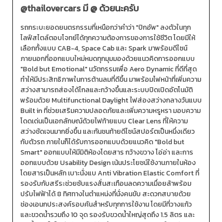
@thailovercars
มี @ ด้วยนะครับ
รถกระบะยอดยนตรกรรมที่เหนือกว่าคำว่า "ปิกอัพ" ลงตัวในทุก
ไลฟ์สไตล์ตอบโจทย์ได้ทุกความต้องการของการใช้ชีวิต โดยมีให้
เลือกทั้งแบบ CAB-4, Space Cab และ Spark มาพร้อมดีไซน์
ภายนอกที่ออกแบบใหม่หมดทุกมุมมองด้วยแนวคิดการออกแบบ
"Bold but Emotional" นวัตกรรมเพื่อ Aero Dynamic ที่ดีที่สุด
ทำให้มีประสิทธิภาพในการต้านลมที่ดีขึ้น มาพร้อมไฟหน้าที่เพิ่มความ
สว่างสามารถส่องได้ไกลและกว้างขึ้นและระบบปิดเปิดอัตโนมัติ
พร้อมด้วย Multifunctional Daylight ไฟส่องสว่างกลางวันแบบ
Built in ที่ช่วยเสริมความปลอดภัยและเพิ่มความหรูหรา มอบความ
โดดเด่นเป็นเอกลักษณ์ด้วยไฟท้ายแบบ Clear Lens ที่ให้ความ
สว่างชัดเจนมากยิ่งขึ้น และกันชนท้ายดีไซน์สปอร์ตเป็นหนึ่งเดียว
กับตัวรถ ภายในก็ได้รับการออกแบบด้วยแนวคิด "Bold but
Smart" ออกแบบให้มีมิติห้องโดยสาร กว้างขวาง โอ่อ่า และการ
ออกแบบด้วย Usability Design เน้นประโยชน์ใช้งานภายในห้อง
โดยสารเป็นหลัก เบาะนั่งแบ Anti Vibration Elastic Comfort ที่
รองรับกับสรีระช่วยซับแรงสั่นสะเทือนลดความเมื่อยล้าพร้อม
ปรับไฟฟ้าได้ 8 ทิศทางในตำแหน่งที่นั่งคนขับ สะดวกสบายด้วย
ช่องเอนกประสงค์รอบคันสำหรับทุกการใช้งาน โดยมีที่วางแก้ว
และขวดน้ำรวมถึง 10 จุด รองรับขวดน้ำใหญ่สุดถึง 1.5 ลิตร และ