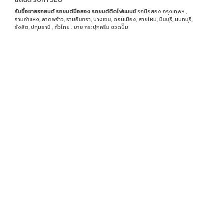
รับซื้อขายรถยนต์
รถยนต์มือสอง
รถยนต์ติดไฟแนนซ์
รถมือสอง กรุงเทพฯ ,
รามคำแหง, ลาดพร้าว, รามอินทรา, บางเขน, ดอนเมือง, สายไหม, มีนบุรี, นนทบุรี,
รังสิต, ปทุมธานี , ทั่วไทย . ขาย
กระปุกครีม
ขวดปั๊ม