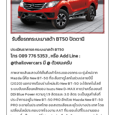
รับซื้อรถกระบะมาสด้า BT50 ปัตตานี
ประเมิณราคารถ กระบะมาสด้า BT50
โทร
089 776 5353
, หรือ Add Line :
@thailovercars
มี @ ด้วยนะครับ
ภาพลายเส้นแสดงให้เห็นถึงเค้าโครงของรถกระบะรุ่นใหม่จาก
Mazda นี่คือ New BT-50 ที่จะลืมตาดูโลกในช่วงปลายปีนี้
(2020) นอกจากเรือนร่างใหม่แล้ว New BT-50 จะใช้เทคโนโลยี
ระบบขับเคลื่อนหลักของ Isuzu New D-MAX คาดว่าเครื่องยนต์
DDi Blue Power ความจุ 1.9 ลิตรและ 3.0 ลิตร จะเป็นขุมกำลังที่
ประจำการอยู่ใน New BT-50 PRO อีกด้วย Mazda New BT-50
PRO จะขายในประเทศไทย ออสเตรเลียและยุโรปบางประเทศ โดย
เปลี่ยนไลน์ประกอบจากโรงงาน AAT ที่ระยองไปที่โรงงานของ