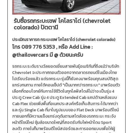
รับซื้อรถกระบะเชฟ โคโลราโด่ (chevrolet
colorado) ปัตตานี
ประเมิณราคารถ กระบะเชฟ โคโลราโด่ (chevrolet colorado)
โทร
089 776 5353
, หรือ Add Line :
@thailovercars
มี @ ด้วยนะครับ
รถกระบะระดับรางวัลยอดเยี่ยมสายพันธุ์อเมริกันที่ถึงแม้ว่าบริษัท
Chevrolet จะประกาศถอนตัวออกจากตลาดรถยนต์ในเมืองไทย
ไปเรียบร้อยแล้ว แต่รถกระบะรุ่นนี้ก็ยังคงมาพร้อมคุณสมบัติสุด
แกร่งทนทาน ภายใต้คอนเซ็ปต์ "เป็นมากกว่ารถกระบะ" มาพร้อมตัว
เลือกที่ตอบโจทย์กับการใช้ชีวิตในทุกไลฟ์สไตล์ไม่ว่าจะเป็นรุ่น 4
ประตู Crew Cab รุ่น 4 ประตู Extended Cab แคปด้านหลังแบบ
Cab Flex ช่วยเพิ่มพื้นที่อเนกประสงค์หรือเก็บสัมภาระได้มากกว่า
และรุ่น Single Cab ที่มาในรูปแบบของ Flat Deck มาพร้อมดีไซน์
ภายนอกที่มีความแข็งแกร่งดุดันตามสไตล์ของรถกระบะ กระจัง
หน้าดีไซน์ใหม่ ซุ้มล้อขนาดใหญ่ที่สอดรับกับไฟหน้าโดน Sport
ลงตัว ภายในก็มาพร้อมดีไซน์สปอร์ตและการออกแบบเพื่อให้ผู้