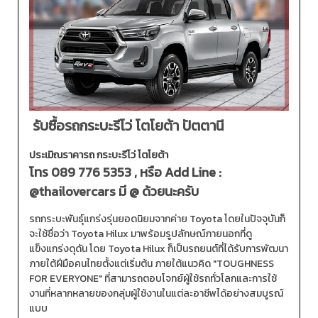
รับซื้อรถกระบะรีโว่ โตโยต้า ปัตตานี
ประเมิณราคารถ กระบะรีโว่ โตโยต้า
โทร
089 776 5353
, หรือ Add Line :
@thailovercars
มี @ ด้วยนะครับ
รถกระบะพันธุ์แกร่งรุ่นยอดนิยมจากค่าย Toyota โดยในปัจจุบันก็
จะใช้ชื่อว่า Toyota Hilux มาพร้อมรูปลักษณ์ภายนอกที่ดู
แข็งแกร่งดุดัน โดย Toyota Hilux ก็เป็นรถยนต์ที่ได้รับการพัฒนา
ภายใต้ฝีมือคนไทยตั้งแต่เริ่มต้น ภายใต้แนวคิด "TOUGHNESS
FOR EVERYONE" ที่สามารถตอบโจทย์ผู้ใช้รถทั่วโลกและการใช้
งานที่หลากหลายของกลุ่มผู้ใช้งานในแต่ละอาชีพได้อย่างสมบูรณ์
แบบ