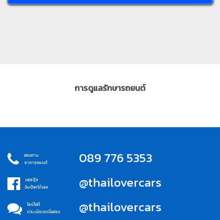
การดูแลรักษารถยนต์
089 776 5353
สอบถาม
ราคารถยนต์
@thailovercars
เฟสบุ๊ค
อินบ็อกได้เลย
@thailovercars
ไลน์ไอดี
ประเมิณรถมือสอง