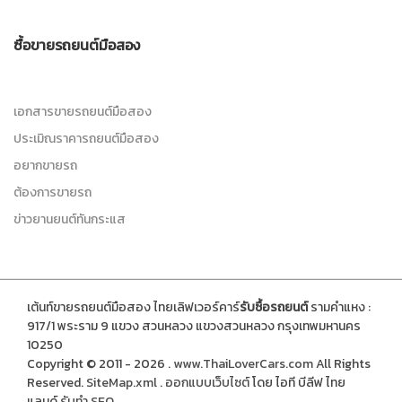
ซื้อขายรถยนต์มือสอง
เอกสารขายรถยนต์มือสอง
ประเมิณราคารถยนต์มือสอง
อยากขายรถ
ต้องการขายรถ
ข่าวยานยนต์ทันกระแส
เต้นท์ขายรถยนต์มือสอง ไทยเลิฟเวอร์คาร์
รับซื้อรถยนต์
รามคำแหง :
917/1 พระราม 9 แขวง สวนหลวง แขวงสวนหลวง กรุงเทพมหานคร
10250
Copyright © 2011 - 2026 .
www.ThaiLoverCars.com
All Rights
Reserved.
SiteMap.xml
.
ออกแบบเว็บไซต์
โดย ไอที บีลีฟ ไทย
แลนด์
รับทำ SEO