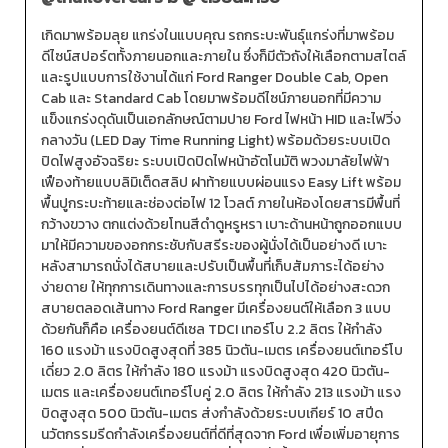
เกิดมาพร้อมลุย แกร่งในแบบคุณ รถกระบะพันธุ์แกร่งที่มาพร้อม
ดีไซน์สปอร์ตทั้งภายนอกและภายใน ซึ่งก็มีตัวถังให้เลือกตามสไตล์
และรูปแบบการใช้งานได้แก่ Ford Ranger Double Cab, Open
Cab และ Standard Cab โดยมาพร้อมดีไซน์ภายนอกที่มีความ
แข็งแกร่งดุดันเป็นเอกลักษณ์ตามปาย Ford ไฟหน้า HID และไฟวิ่ง
กลางวัน (LED Day Time Running Light) พร้อมด้วยระบบเปิด
ปิดไฟสูงอัจฉริยะ ระบบเปิดปิดไฟหน้าอัตโนมัติ พวงมาลัยไฟฟ้า
เฟืองท้ายแบบลิมิเต็ดสลิป ฝาท้ายแบบผ่อนแรง Easy Lift พร้อม
พื้นปูกระบะท้ายและช่องต่อไฟ 12 โวลต์ ภายในห้องโดยสารมีพื้นที่
กว้างขวาง ตกแต่งด้วยโทนสีดำดูหรูหรา เบาะด้านหน้าถูกออกแบบ
มาให้มีความของอกกระชับกับสรีระของผู้นั่งได้เป็นอย่างดี เบาะ
หลังสามารถนั่งได้สบายและปรับเป็นพื้นที่เก็บสัมภาระได้อย่าง
ง่ายดาย ให้ทุกการเดินทางและการบรรทุกเป็นไปได้อย่างสะดวก
สบายตลอดเส้นทาง Ford Ranger มีเครื่องยนต์ให้เลือก 3 แบบ
ด้วยกันก็คือ เครื่องยนต์ดีเซล TDCI เทอร์โบ 2.2 ลิตร ให้กำลัง
160 แรงม้า แรงบิดสูงสุดที่ 385 นิวตัน-เมตร เครื่องยนต์เทอร์โบ
เดี่ยว 2.0 ลิตร ให้กำลัง 180 แรงม้า แรงบิดสูงสุด 420 นิวตัน-
เมตร และเครื่องยนต์เทอร์โบคู่ 2.0 ลิตร ให้กำลัง 213 แรงม้า แรง
บิดสูงสุด 500 นิวตัน-เมตร ส่งกำลังด้วยระบบเกียร์ 10 สปีด
นวัตกรรมรีดกำลังเครื่องยนต์ที่ดีที่สุดจาก Ford เพื่อเพิ่มอายุการ