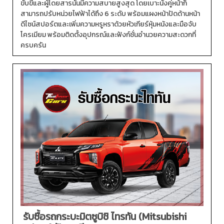
ขับขี่และผู้โดยสารนั้นมีความสบายสูงสุด โดยเบาะนั่งคู่หน้าก็
สามารถปรับหน่วยไฟฟ้าได้ถึง 6 ระดับ พร้อมแผงหน้าปัดด้านหน้า
ดีไซน์สปอร์ตและเพิ่มความหรูหราด้วยหัวเกียร์หุ้มหนังและมือจับ
โครเมียม พร้อมติดตั้งอุปกรณ์และฟังก์ชั่นอำนวยความสะดวกที่
ครบครัน
รับซื้อรถกระบะมิตซูบิชิ ไทรทัน (Mitsubishi