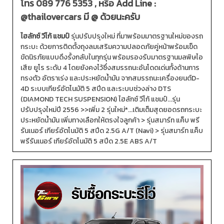
โทร
089 776 5353
, หรือ Add Line :
@thailovercars
มี @ ด้วยนะครับ
ไฮลักซ์ วีโก้ แชมป์
รุ่นปรับปรุงใหม่ ที่มาพร้อมมาตรฐานใหม่ของรถ
กระบะ ด้วยการติดตั้งถุงลมเสริมความปลอดภัยคู่หน้าพร้อมเข็ด
ขัดนิรภัยแบบดึงรั้งกลับในทุกรุ่น พร้อมรองรับมาตรฐานมลพิษไอ
เสีย ยูโร ระดับ 4 โดยยังคงไว้ซึ่งสมรรถนะอันโดดเด่นทั้งด้านการ
ทรงตัว อัตราเร่ง และประหยัดน้ำมัน จากสมรรถนะเครื่องยนต์D-
4D ระบบเกียร์อัตโนมัติ 5 สปีด และระบบช่วงล่าง DTS
(DIAMOND TECH SUSPENSION) ไฮลักซ์ วีโก้ แชมป์...รุ่น
ปรับปรุงใหม่ปี 2556 >>เพิ่ม 2 รุ่นใหม่*...เติมเต็มสุดยอดรถกระบะ
ประหยัดน้ำมัน เพิ่มทางเลือกให้ตรงใจลูกค้า > รุ่นสมาร์ท แค็บ พรี
รันเนอร์ เกียร์อัตโนมัติ 5 สปีด 2.5G A/T (Navi) > รุ่นสมาร์ท แค็บ
พรีรันเนอร์ เกียร์อัตโนมัติ 5 สปีด 2.5E ABS A/T