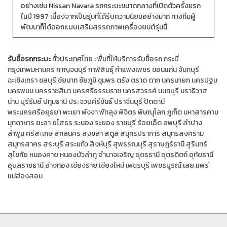
อย่างเช่น Nissan Navara รถกระบะขนาดกลางที่เปิดตัวครั้งแรก
ในปี 1997 เนื่องจากเป็นรุ่นที่ได้รับความนิยมอย่างมาก ทางทีมผู้
พัฒนาก็ได้ออกแบบเสริมสรรถภาพเครื่องยนต์รุ่นนี้
รับซื้อรถกระบะ
ทั่วประเทศไทย :
พื้นที่ให้บริการรับซื้อรถ
กระบี่
กรุงเทพมหานคร
กาญจนบุรี
กาฬสินธุ์
กำแพงเพชร
ขอนแก่น
จันทบุรี
ฉะเชิงเทรา
ชลบุรี
ชัยนาท
ชัยภูมิ
ชุมพร
ตรัง
ตราด
ตาก
นครนายก
นครปฐม
นครพนม
นครราชสีมา
นครศรีธรรมราช
นครสวรรค์
นนทบุรี
นราธิวาส
น่าน
บุรีรัมย์
ปทุมธานี
ประจวบคีรีขันธ์
ปราจีนบุรี
ปัตตานี
พระนครศรีอยุธยา
พะเยา
พังงา
พัทลุง
พิจิตร
พิษณุโลก
ภูเก็ต
มหาสารคาม
มุกดาหาร
ยะลา
ยโสธร
ระนอง
ระยอง
ราชบุรี
ร้อยเอ็ด
ลพบุรี
ลำปาง
ลำพูน
ศรีสะเกษ
สกลนคร
สงขลา
สตูล
สมุทรปราการ
สมุทรสงคราม
สมุทรสาคร
สระบุรี
สระแก้ว
สิงห์บุรี
สุพรรณบุรี
สุราษฎร์ธานี
สุรินทร์
สุโขทัย
หนองคาย
หนองบัวลำภู
อำนาจเจริญ
อุดรธานี
อุตรดิตถ์
อุทัยธานี
อุบลราชธานี
อ่างทอง
เชียงราย
เชียงใหม่
เพชรบุรี
เพชรบูรณ์
เลย
แพร่
แม่ฮ่องสอน