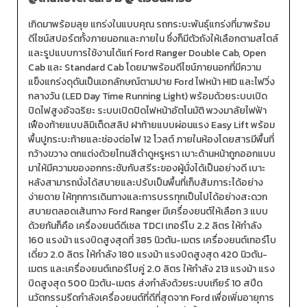
เกิดมาพร้อมลุย แกร่งในแบบคุณ รถกระบะพันธุ์แกร่งที่มาพร้อม
ดีไซน์สปอร์ตทั้งภายนอกและภายใน ซึ่งก็มีตัวถังให้เลือกตามสไตล์
และรูปแบบการใช้งานได้แก่ Ford Ranger Double Cab, Open
Cab และ Standard Cab โดยมาพร้อมดีไซน์ภายนอกที่มีความ
แข็งแกร่งดุดันเป็นเอกลักษณ์ตามปาย Ford ไฟหน้า HID และไฟวิ่ง
กลางวัน (LED Day Time Running Light) พร้อมด้วยระบบเปิด
ปิดไฟสูงอัจฉริยะ ระบบเปิดปิดไฟหน้าอัตโนมัติ พวงมาลัยไฟฟ้า
เฟืองท้ายแบบลิมิเต็ดสลิป ฝาท้ายแบบผ่อนแรง Easy Lift พร้อม
พื้นปูกระบะท้ายและช่องต่อไฟ 12 โวลต์ ภายในห้องโดยสารมีพื้นที่
กว้างขวาง ตกแต่งด้วยโทนสีดำดูหรูหรา เบาะด้านหน้าถูกออกแบบ
มาให้มีความของอกกระชับกับสรีระของผู้นั่งได้เป็นอย่างดี เบาะ
หลังสามารถนั่งได้สบายและปรับเป็นพื้นที่เก็บสัมภาระได้อย่าง
ง่ายดาย ให้ทุกการเดินทางและการบรรทุกเป็นไปได้อย่างสะดวก
สบายตลอดเส้นทาง Ford Ranger มีเครื่องยนต์ให้เลือก 3 แบบ
ด้วยกันก็คือ เครื่องยนต์ดีเซล TDCI เทอร์โบ 2.2 ลิตร ให้กำลัง
160 แรงม้า แรงบิดสูงสุดที่ 385 นิวตัน-เมตร เครื่องยนต์เทอร์โบ
เดี่ยว 2.0 ลิตร ให้กำลัง 180 แรงม้า แรงบิดสูงสุด 420 นิวตัน-
เมตร และเครื่องยนต์เทอร์โบคู่ 2.0 ลิตร ให้กำลัง 213 แรงม้า แรง
บิดสูงสุด 500 นิวตัน-เมตร ส่งกำลังด้วยระบบเกียร์ 10 สปีด
นวัตกรรมรีดกำลังเครื่องยนต์ที่ดีที่สุดจาก Ford เพื่อเพิ่มอายุการ