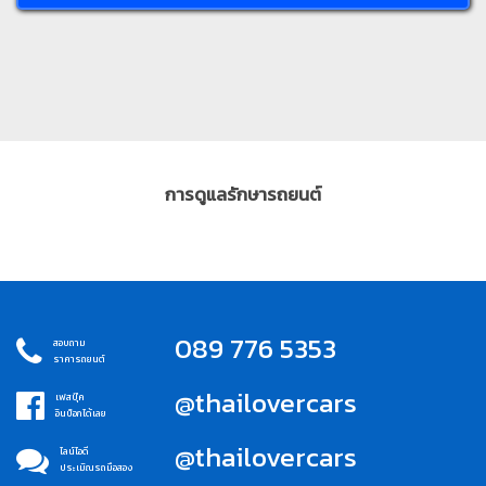
การดูแลรักษารถยนต์
089 776 5353
สอบถาม
ราคารถยนต์
@thailovercars
เฟสบุ๊ค
อินบ็อกได้เลย
@thailovercars
ไลน์ไอดี
ประเมิณรถมือสอง