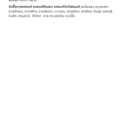
รับซื้อขายรถยนต์
รถยนต์มือสอง
รถยนต์ติดไฟแนนซ์
รถมือสอง กรุงเทพฯ ,
รามคำแหง, ลาดพร้าว, รามอินทรา, บางเขน, ดอนเมือง, สายไหม, มีนบุรี, นนทบุรี,
รังสิต, ปทุมธานี , ทั่วไทย . ขาย
กระปุกครีม
ขวดปั๊ม