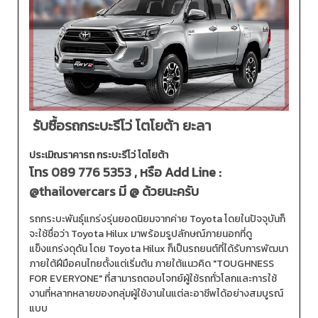
รับซื้อรถกระบะรีโว่ โตโยต้า ยะลา
ประเมิณราคารถ กระบะรีโว่ โตโยต้า
โทร
089 776 5353
, หรือ Add Line :
@thailovercars
มี @ ด้วยนะครับ
รถกระบะพันธุ์แกร่งรุ่นยอดนิยมจากค่าย Toyota โดยในปัจจุบันก็
จะใช้ชื่อว่า Toyota Hilux มาพร้อมรูปลักษณ์ภายนอกที่ดู
แข็งแกร่งดุดัน โดย Toyota Hilux ก็เป็นรถยนต์ที่ได้รับการพัฒนา
ภายใต้ฝีมือคนไทยตั้งแต่เริ่มต้น ภายใต้แนวคิด "TOUGHNESS
FOR EVERYONE" ที่สามารถตอบโจทย์ผู้ใช้รถทั่วโลกและการใช้
งานที่หลากหลายของกลุ่มผู้ใช้งานในแต่ละอาชีพได้อย่างสมบูรณ์
แบบ