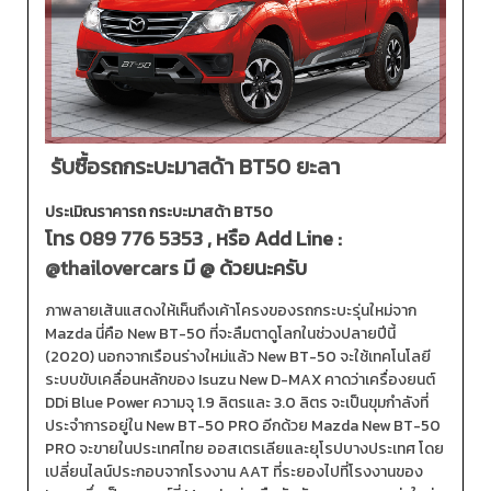
รับซื้อรถกระบะมาสด้า BT50 ยะลา
ประเมิณราคารถ กระบะมาสด้า BT50
โทร
089 776 5353
, หรือ Add Line :
@thailovercars
มี @ ด้วยนะครับ
ภาพลายเส้นแสดงให้เห็นถึงเค้าโครงของรถกระบะรุ่นใหม่จาก
Mazda นี่คือ New BT-50 ที่จะลืมตาดูโลกในช่วงปลายปีนี้
(2020) นอกจากเรือนร่างใหม่แล้ว New BT-50 จะใช้เทคโนโลยี
ระบบขับเคลื่อนหลักของ Isuzu New D-MAX คาดว่าเครื่องยนต์
DDi Blue Power ความจุ 1.9 ลิตรและ 3.0 ลิตร จะเป็นขุมกำลังที่
ประจำการอยู่ใน New BT-50 PRO อีกด้วย Mazda New BT-50
PRO จะขายในประเทศไทย ออสเตรเลียและยุโรปบางประเทศ โดย
เปลี่ยนไลน์ประกอบจากโรงงาน AAT ที่ระยองไปที่โรงงานของ