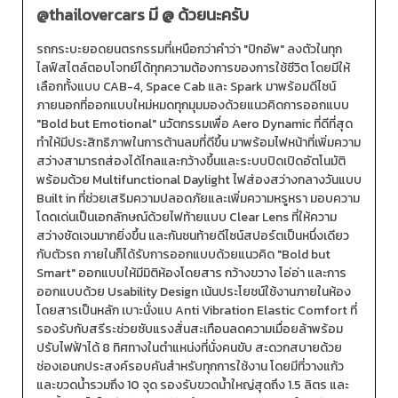
@thailovercars
มี @ ด้วยนะครับ
รถกระบะยอดยนตรกรรมที่เหนือกว่าคำว่า "ปิกอัพ" ลงตัวในทุก
ไลฟ์สไตล์ตอบโจทย์ได้ทุกความต้องการของการใช้ชีวิต โดยมีให้
เลือกทั้งแบบ CAB-4, Space Cab และ Spark มาพร้อมดีไซน์
ภายนอกที่ออกแบบใหม่หมดทุกมุมมองด้วยแนวคิดการออกแบบ
"Bold but Emotional" นวัตกรรมเพื่อ Aero Dynamic ที่ดีที่สุด
ทำให้มีประสิทธิภาพในการต้านลมที่ดีขึ้น มาพร้อมไฟหน้าที่เพิ่มความ
สว่างสามารถส่องได้ไกลและกว้างขึ้นและระบบปิดเปิดอัตโนมัติ
พร้อมด้วย Multifunctional Daylight ไฟส่องสว่างกลางวันแบบ
Built in ที่ช่วยเสริมความปลอดภัยและเพิ่มความหรูหรา มอบความ
โดดเด่นเป็นเอกลักษณ์ด้วยไฟท้ายแบบ Clear Lens ที่ให้ความ
สว่างชัดเจนมากยิ่งขึ้น และกันชนท้ายดีไซน์สปอร์ตเป็นหนึ่งเดียว
กับตัวรถ ภายในก็ได้รับการออกแบบด้วยแนวคิด "Bold but
Smart" ออกแบบให้มีมิติห้องโดยสาร กว้างขวาง โอ่อ่า และการ
ออกแบบด้วย Usability Design เน้นประโยชน์ใช้งานภายในห้อง
โดยสารเป็นหลัก เบาะนั่งแบ Anti Vibration Elastic Comfort ที่
รองรับกับสรีระช่วยซับแรงสั่นสะเทือนลดความเมื่อยล้าพร้อม
ปรับไฟฟ้าได้ 8 ทิศทางในตำแหน่งที่นั่งคนขับ สะดวกสบายด้วย
ช่องเอนกประสงค์รอบคันสำหรับทุกการใช้งาน โดยมีที่วางแก้ว
และขวดน้ำรวมถึง 10 จุด รองรับขวดน้ำใหญ่สุดถึง 1.5 ลิตร และ