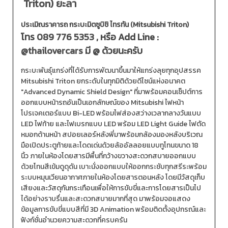
Triton) ยะลา
ประเมิณราคารถ กระบะมิตซูบิชิ ไทรทัน (Mitsubishi Triton)
โทร
089 776 5353
, หรือ Add Line :
@thailovercars
มี @ ด้วยนะครับ
กระบะพันธุ์แกร่งที่ได้รับการพัฒนาขึ้นมาให้แกร่งลุยทุกอุปสรรค
Mitsubishi Triton ยกระดับในทุกมิติด้วยดีไซน์แห่งอนาคต
"Advanced Dynamic Shield Design" ที่มาพร้อมคอนเซ็ปต์การ
ออกแบบหน้ารถอันเป็นเอกลักษณ์ของ Mitsubishi ไฟหน้า
โปรเจคเตอร์แบบ Bi-LED พร้อมไฟส่องสว่างเวลากลางวันแบบ
LED ไฟท้าย และไฟเบรกแบบ LED พร้อม LED Light Guide ไฟตัด
หมอกด้านหน้า สปอยเลอร์หลังพี่มาพร้อมกล้องมองหลังบริเวณ
มือเปิดประตูท้ายและโดดเด่นด้วยล้ออัลลอยแบบทูโทนขนาด 18
นิ้ว ภายในห้องโดยสารมีพื้นที่กว้างขวางสะดวกสบายออกแบบ
ด้วยโทนสีเข้มดูดุดัน เบาะนั่งออกแบบให้ออกกระชับทุกสรีระพร้อม
ระบบหมุนเวียนอากาศภายในห้องโดยสารตอนหลัง โดยมีวัสดุเก็บ
เสียงและวัสดุกันกระเทือนเพื่อให้การขับขี่และการโดยสารเป็นไป
ได้อย่างราบรื่นและสะดวกสบายมากที่สุด มาพร้อมจอแสดง
ข้อมูลการขับขี่แบบสีที่มี 3D Animation พร้อมติดตั้งอุปกรณ์และ
ฟังก์ชั่นอำนวยความสะดวกที่ครบครัน