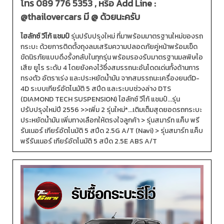
โทร
089 776 5353
, หรือ Add Line :
@thailovercars
มี @ ด้วยนะครับ
ไฮลักซ์ วีโก้ แชมป์
รุ่นปรับปรุงใหม่ ที่มาพร้อมมาตรฐานใหม่ของรถ
กระบะ ด้วยการติดตั้งถุงลมเสริมความปลอดภัยคู่หน้าพร้อมเข็ด
ขัดนิรภัยแบบดึงรั้งกลับในทุกรุ่น พร้อมรองรับมาตรฐานมลพิษไอ
เสีย ยูโร ระดับ 4 โดยยังคงไว้ซึ่งสมรรถนะอันโดดเด่นทั้งด้านการ
ทรงตัว อัตราเร่ง และประหยัดน้ำมัน จากสมรรถนะเครื่องยนต์D-
4D ระบบเกียร์อัตโนมัติ 5 สปีด และระบบช่วงล่าง DTS
(DIAMOND TECH SUSPENSION) ไฮลักซ์ วีโก้ แชมป์...รุ่น
ปรับปรุงใหม่ปี 2556 >>เพิ่ม 2 รุ่นใหม่*...เติมเต็มสุดยอดรถกระบะ
ประหยัดน้ำมัน เพิ่มทางเลือกให้ตรงใจลูกค้า > รุ่นสมาร์ท แค็บ พรี
รันเนอร์ เกียร์อัตโนมัติ 5 สปีด 2.5G A/T (Navi) > รุ่นสมาร์ท แค็บ
พรีรันเนอร์ เกียร์อัตโนมัติ 5 สปีด 2.5E ABS A/T