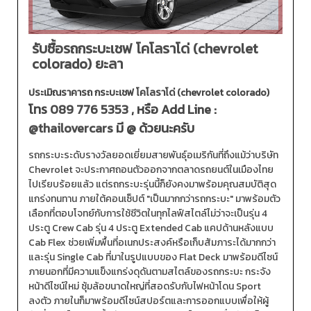
รับซื้อรถกระบะเชฟ โคโลราโด่ (chevrolet
colorado) ยะลา
ประเมิณราคารถ กระบะเชฟ โคโลราโด่ (chevrolet colorado)
โทร
089 776 5353
, หรือ Add Line :
@thailovercars
มี @ ด้วยนะครับ
รถกระบะระดับรางวัลยอดเยี่ยมสายพันธุ์อเมริกันที่ถึงแม้ว่าบริษัท
Chevrolet จะประกาศถอนตัวออกจากตลาดรถยนต์ในเมืองไทย
ไปเรียบร้อยแล้ว แต่รถกระบะรุ่นนี้ก็ยังคงมาพร้อมคุณสมบัติสุด
แกร่งทนทาน ภายใต้คอนเซ็ปต์ "เป็นมากกว่ารถกระบะ" มาพร้อมตัว
เลือกที่ตอบโจทย์กับการใช้ชีวิตในทุกไลฟ์สไตล์ไม่ว่าจะเป็นรุ่น 4
ประตู Crew Cab รุ่น 4 ประตู Extended Cab แคปด้านหลังแบบ
Cab Flex ช่วยเพิ่มพื้นที่อเนกประสงค์หรือเก็บสัมภาระได้มากกว่า
และรุ่น Single Cab ที่มาในรูปแบบของ Flat Deck มาพร้อมดีไซน์
ภายนอกที่มีความแข็งแกร่งดุดันตามสไตล์ของรถกระบะ กระจัง
หน้าดีไซน์ใหม่ ซุ้มล้อขนาดใหญ่ที่สอดรับกับไฟหน้าโดน Sport
ลงตัว ภายในก็มาพร้อมดีไซน์สปอร์ตและการออกแบบเพื่อให้ผู้