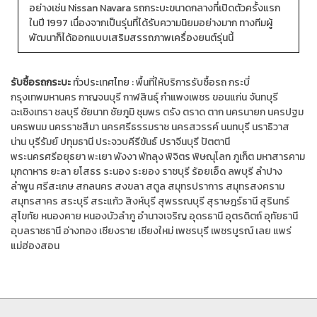
อย่างเช่น Nissan Navara รถกระบะขนาดกลางที่เปิดตัวครั้งแรก
ในปี 1997 เนื่องจากเป็นรุ่นที่ได้รับความนิยมอย่างมาก ทางทีมผู้
พัฒนาก็ได้ออกแบบเสริมสรรถภาพเครื่องยนต์รุ่นนี้
รับซื้อรถกระบะ
ทั่วประเทศไทย :
พื้นที่ให้บริการรับซื้อรถ
กระบี่
กรุงเทพมหานคร
กาญจนบุรี
กาฬสินธุ์
กำแพงเพชร
ขอนแก่น
จันทบุรี
ฉะเชิงเทรา
ชลบุรี
ชัยนาท
ชัยภูมิ
ชุมพร
ตรัง
ตราด
ตาก
นครนายก
นครปฐม
นครพนม
นครราชสีมา
นครศรีธรรมราช
นครสวรรค์
นนทบุรี
นราธิวาส
น่าน
บุรีรัมย์
ปทุมธานี
ประจวบคีรีขันธ์
ปราจีนบุรี
ปัตตานี
พระนครศรีอยุธยา
พะเยา
พังงา
พัทลุง
พิจิตร
พิษณุโลก
ภูเก็ต
มหาสารคาม
มุกดาหาร
ยะลา
ยโสธร
ระนอง
ระยอง
ราชบุรี
ร้อยเอ็ด
ลพบุรี
ลำปาง
ลำพูน
ศรีสะเกษ
สกลนคร
สงขลา
สตูล
สมุทรปราการ
สมุทรสงคราม
สมุทรสาคร
สระบุรี
สระแก้ว
สิงห์บุรี
สุพรรณบุรี
สุราษฎร์ธานี
สุรินทร์
สุโขทัย
หนองคาย
หนองบัวลำภู
อำนาจเจริญ
อุดรธานี
อุตรดิตถ์
อุทัยธานี
อุบลราชธานี
อ่างทอง
เชียงราย
เชียงใหม่
เพชรบุรี
เพชรบูรณ์
เลย
แพร่
แม่ฮ่องสอน