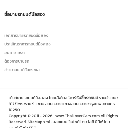
ซื้อขายรถยนต์มือสอง
เอกสารขายรถยนต์มือสอง
ประเมิณราคารถยนต์มือสอง
อยากขายรถ
ต้องการขายรถ
ข่าวยานยนต์ทันกระแส
เต้นท์ขายรถยนต์มือสอง ไทยเลิฟเวอร์คาร์
รับซื้อรถยนต์
รามคำแหง :
917/1 พระราม 9 แขวง สวนหลวง แขวงสวนหลวง กรุงเทพมหานคร
10250
Copyright © 2011 - 2026 .
www.ThaiLoverCars.com
All Rights
Reserved.
SiteMap.xml
.
ออกแบบเว็บไซต์
โดย ไอที บีลีฟ ไทย
แลนด์
รับทำ SEO