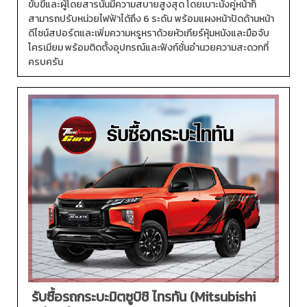
ขับขี่และผู้โดยสารนั้นมีความสบายสูงสุด โดยเบาะนั่งคู่หน้าก็
สามารถปรับหน่วยไฟฟ้าได้ถึง 6 ระดับ พร้อมแผงหน้าปัดด้านหน้า
ดีไซน์สปอร์ตและเพิ่มความหรูหราด้วยหัวเกียร์หุ้มหนังและมือจับ
โครเมียม พร้อมติดตั้งอุปกรณ์และฟังก์ชั่นอำนวยความสะดวกที่
ครบครัน
รับซื้อรถกระบะมิตซูบิชิ ไทรทัน (Mitsubishi