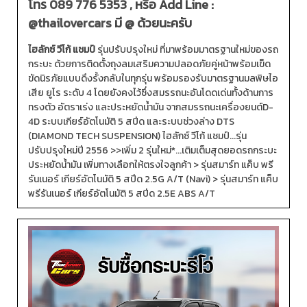
โทร
089 776 5353
, หรือ Add Line :
@thailovercars
มี @ ด้วยนะครับ
ไฮลักซ์ วีโก้ แชมป์
รุ่นปรับปรุงใหม่ ที่มาพร้อมมาตรฐานใหม่ของรถ
กระบะ ด้วยการติดตั้งถุงลมเสริมความปลอดภัยคู่หน้าพร้อมเข็ด
ขัดนิรภัยแบบดึงรั้งกลับในทุกรุ่น พร้อมรองรับมาตรฐานมลพิษไอ
เสีย ยูโร ระดับ 4 โดยยังคงไว้ซึ่งสมรรถนะอันโดดเด่นทั้งด้านการ
ทรงตัว อัตราเร่ง และประหยัดน้ำมัน จากสมรรถนะเครื่องยนต์D-
4D ระบบเกียร์อัตโนมัติ 5 สปีด และระบบช่วงล่าง DTS
(DIAMOND TECH SUSPENSION) ไฮลักซ์ วีโก้ แชมป์...รุ่น
ปรับปรุงใหม่ปี 2556 >>เพิ่ม 2 รุ่นใหม่*...เติมเต็มสุดยอดรถกระบะ
ประหยัดน้ำมัน เพิ่มทางเลือกให้ตรงใจลูกค้า > รุ่นสมาร์ท แค็บ พรี
รันเนอร์ เกียร์อัตโนมัติ 5 สปีด 2.5G A/T (Navi) > รุ่นสมาร์ท แค็บ
พรีรันเนอร์ เกียร์อัตโนมัติ 5 สปีด 2.5E ABS A/T