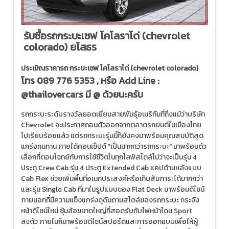
รับซื้อรถกระบะเชฟ โคโลราโด่ (chevrolet
colorado) ยโสธร
ประเมิณราคารถ กระบะเชฟ โคโลราโด่ (chevrolet colorado)
โทร
089 776 5353
, หรือ Add Line :
@thailovercars
มี @ ด้วยนะครับ
รถกระบะระดับรางวัลยอดเยี่ยมสายพันธุ์อเมริกันที่ถึงแม้ว่าบริษัท
Chevrolet จะประกาศถอนตัวออกจากตลาดรถยนต์ในเมืองไทย
ไปเรียบร้อยแล้ว แต่รถกระบะรุ่นนี้ก็ยังคงมาพร้อมคุณสมบัติสุด
แกร่งทนทาน ภายใต้คอนเซ็ปต์ "เป็นมากกว่ารถกระบะ" มาพร้อมตัว
เลือกที่ตอบโจทย์กับการใช้ชีวิตในทุกไลฟ์สไตล์ไม่ว่าจะเป็นรุ่น 4
ประตู Crew Cab รุ่น 4 ประตู Extended Cab แคปด้านหลังแบบ
Cab Flex ช่วยเพิ่มพื้นที่อเนกประสงค์หรือเก็บสัมภาระได้มากกว่า
และรุ่น Single Cab ที่มาในรูปแบบของ Flat Deck มาพร้อมดีไซน์
ภายนอกที่มีความแข็งแกร่งดุดันตามสไตล์ของรถกระบะ กระจัง
หน้าดีไซน์ใหม่ ซุ้มล้อขนาดใหญ่ที่สอดรับกับไฟหน้าโดน Sport
ลงตัว ภายในก็มาพร้อมดีไซน์สปอร์ตและการออกแบบเพื่อให้ผู้