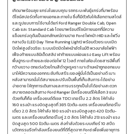
เกิดมาพร้อมลุย แกร่งในแบบคุณ รถกระบะพันธุ์แกร่งที่มาพร้อม
ดีไซน์สปอร์ตทั้งภายนอกและภายใน ซึ่งก็มีตัวถังให้เลือกตามสไตล์
และรูปแบบการใช้งานได้แก่ Ford Ranger Double Cab, Open
Cab และ Standard Cab โดยมาพร้อมดีไซน์ภายนอกที่มีความ
แข็งแกร่งดุดันเป็นเอกลักษณ์ตามปาย Ford ไฟหน้า HID และไฟวิ่ง
กลางวัน (LED Day Time Running Light) พร้อมด้วยระบบเปิด
ปิดไฟสูงอัจฉริยะ ระบบเปิดปิดไฟหน้าอัตโนมัติ พวงมาลัยไฟฟ้า
เฟืองท้ายแบบลิมิเต็ดสลิป ฝาท้ายแบบผ่อนแรง Easy Lift พร้อม
พื้นปูกระบะท้ายและช่องต่อไฟ 12 โวลต์ ภายในห้องโดยสารมีพื้นที่
กว้างขวาง ตกแต่งด้วยโทนสีดำดูหรูหรา เบาะด้านหน้าถูกออกแบบ
มาให้มีความของอกกระชับกับสรีระของผู้นั่งได้เป็นอย่างดี เบาะ
หลังสามารถนั่งได้สบายและปรับเป็นพื้นที่เก็บสัมภาระได้อย่าง
ง่ายดาย ให้ทุกการเดินทางและการบรรทุกเป็นไปได้อย่างสะดวก
สบายตลอดเส้นทาง Ford Ranger มีเครื่องยนต์ให้เลือก 3 แบบ
ด้วยกันก็คือ เครื่องยนต์ดีเซล TDCI เทอร์โบ 2.2 ลิตร ให้กำลัง
160 แรงม้า แรงบิดสูงสุดที่ 385 นิวตัน-เมตร เครื่องยนต์เทอร์โบ
เดี่ยว 2.0 ลิตร ให้กำลัง 180 แรงม้า แรงบิดสูงสุด 420 นิวตัน-
เมตร และเครื่องยนต์เทอร์โบคู่ 2.0 ลิตร ให้กำลัง 213 แรงม้า แรง
บิดสูงสุด 500 นิวตัน-เมตร ส่งกำลังด้วยระบบเกียร์ 10 สปีด
นวัตกรรมรีดกำลังเครื่องยนต์ที่ดีที่สุดจาก Ford เพื่อเพิ่มอายุการ