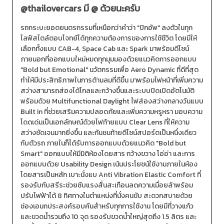
@thailovercars
มี @ ด้วยนะครับ
รถกระบะยอดยนตรกรรมที่เหนือกว่าคำว่า "ปิกอัพ" ลงตัวในทุก
ไลฟ์สไตล์ตอบโจทย์ได้ทุกความต้องการของการใช้ชีวิต โดยมีให้
เลือกทั้งแบบ CAB-4, Space Cab และ Spark มาพร้อมดีไซน์
ภายนอกที่ออกแบบใหม่หมดทุกมุมมองด้วยแนวคิดการออกแบบ
"Bold but Emotional" นวัตกรรมเพื่อ Aero Dynamic ที่ดีที่สุด
ทำให้มีประสิทธิภาพในการต้านลมที่ดีขึ้น มาพร้อมไฟหน้าที่เพิ่มความ
สว่างสามารถส่องได้ไกลและกว้างขึ้นและระบบปิดเปิดอัตโนมัติ
พร้อมด้วย Multifunctional Daylight ไฟส่องสว่างกลางวันแบบ
Built in ที่ช่วยเสริมความปลอดภัยและเพิ่มความหรูหรา มอบความ
โดดเด่นเป็นเอกลักษณ์ด้วยไฟท้ายแบบ Clear Lens ที่ให้ความ
สว่างชัดเจนมากยิ่งขึ้น และกันชนท้ายดีไซน์สปอร์ตเป็นหนึ่งเดียว
กับตัวรถ ภายในก็ได้รับการออกแบบด้วยแนวคิด "Bold but
Smart" ออกแบบให้มีมิติห้องโดยสาร กว้างขวาง โอ่อ่า และการ
ออกแบบด้วย Usability Design เน้นประโยชน์ใช้งานภายในห้อง
โดยสารเป็นหลัก เบาะนั่งแบ Anti Vibration Elastic Comfort ที่
รองรับกับสรีระช่วยซับแรงสั่นสะเทือนลดความเมื่อยล้าพร้อม
ปรับไฟฟ้าได้ 8 ทิศทางในตำแหน่งที่นั่งคนขับ สะดวกสบายด้วย
ช่องเอนกประสงค์รอบคันสำหรับทุกการใช้งาน โดยมีที่วางแก้ว
และขวดน้ำรวมถึง 10 จุด รองรับขวดน้ำใหญ่สุดถึง 1.5 ลิตร และ