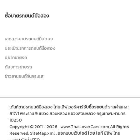
ซื้อขายรถยนต์มือสอง
เอกสารขายรถยนต์มือสอง
ประเมิณราคารถยนต์มือสอง
อยากขายรถ
ต้องการขายรถ
ข่าวยานยนต์ทันกระแส
เต้นท์ขายรถยนต์มือสอง ไทยเลิฟเวอร์คาร์
รับซื้อรถยนต์
รามคำแหง :
917/1 พระราม 9 แขวง สวนหลวง แขวงสวนหลวง กรุงเทพมหานคร
10250
Copyright © 2011 - 2026 .
www.ThaiLoverCars.com
All Rights
Reserved.
SiteMap.xml
.
ออกแบบเว็บไซต์
โดย ไอที บีลีฟ ไทย
แลนด์
รับทำ SEO