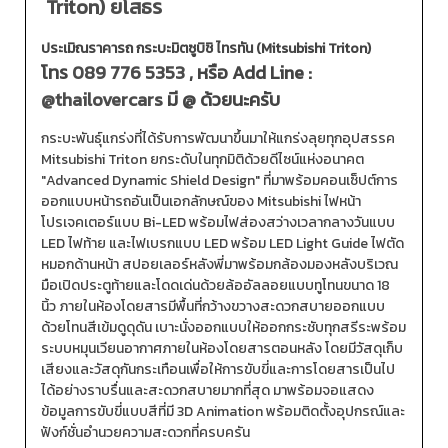
Triton) ยโสธร
ประเมิณราคารถ กระบะมิตซูบิชิ ไทรทัน (Mitsubishi Triton)
โทร
089 776 5353
, หรือ Add Line :
@thailovercars
มี @ ด้วยนะครับ
กระบะพันธุ์แกร่งที่ได้รับการพัฒนาขึ้นมาให้แกร่งลุยทุกอุปสรรค
Mitsubishi Triton ยกระดับในทุกมิติด้วยดีไซน์แห่งอนาคต
"Advanced Dynamic Shield Design" ที่มาพร้อมคอนเซ็ปต์การ
ออกแบบหน้ารถอันเป็นเอกลักษณ์ของ Mitsubishi ไฟหน้า
โปรเจคเตอร์แบบ Bi-LED พร้อมไฟส่องสว่างเวลากลางวันแบบ
LED ไฟท้าย และไฟเบรกแบบ LED พร้อม LED Light Guide ไฟตัด
หมอกด้านหน้า สปอยเลอร์หลังพี่มาพร้อมกล้องมองหลังบริเวณ
มือเปิดประตูท้ายและโดดเด่นด้วยล้ออัลลอยแบบทูโทนขนาด 18
นิ้ว ภายในห้องโดยสารมีพื้นที่กว้างขวางสะดวกสบายออกแบบ
ด้วยโทนสีเข้มดูดุดัน เบาะนั่งออกแบบให้ออกกระชับทุกสรีระพร้อม
ระบบหมุนเวียนอากาศภายในห้องโดยสารตอนหลัง โดยมีวัสดุเก็บ
เสียงและวัสดุกันกระเทือนเพื่อให้การขับขี่และการโดยสารเป็นไป
ได้อย่างราบรื่นและสะดวกสบายมากที่สุด มาพร้อมจอแสดง
ข้อมูลการขับขี่แบบสีที่มี 3D Animation พร้อมติดตั้งอุปกรณ์และ
ฟังก์ชั่นอำนวยความสะดวกที่ครบครัน