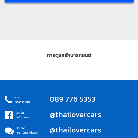
การดูแลรักษารถยนต์
089 776 5353
สอบถาม
ราคารถยนต์
@thailovercars
เฟสบุ๊ค
อินบ็อกได้เลย
@thailovercars
ไลน์ไอดี
ประเมิณรถมือสอง