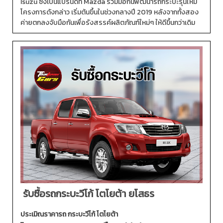
Isuzu ซึ่งเป็นแบรนด์ที่ Mazda ร่วมมือกันพัฒนารถกระบะรุ่นใหม่
โครงการดังกล่าว เริ่มต้นขึ้นในช่วงกลางปี 2019 หลังจากทั้งสอง
ค่ายตกลงจับมือกันเพื่อรังสรรค์ผลิตภัณฑ์ใหม่ๆ ให้ดีขึ้นกว่าเดิม
รับซื้อรถกระบะวีโก้ โตโยต้า ยโสธร
ประเมิณราคารถ กระบะวีโก้ โตโยต้า