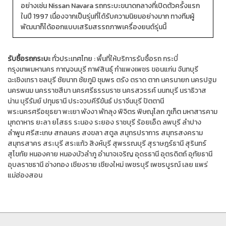
อย่างเช่น Nissan Navara รถกระบะขนาดกลางที่เปิดตัวครั้งแรก
ในปี 1997 เนื่องจากเป็นรุ่นที่ได้รับความนิยมอย่างมาก ทางทีมผู้
พัฒนาก็ได้ออกแบบเสริมสรรถภาพเครื่องยนต์รุ่นนี้
รับซื้อรถกระบะ
ทั่วประเทศไทย :
พื้นที่ให้บริการรับซื้อรถ
กระบี่
กรุงเทพมหานคร
กาญจนบุรี
กาฬสินธุ์
กำแพงเพชร
ขอนแก่น
จันทบุรี
ฉะเชิงเทรา
ชลบุรี
ชัยนาท
ชัยภูมิ
ชุมพร
ตรัง
ตราด
ตาก
นครนายก
นครปฐม
นครพนม
นครราชสีมา
นครศรีธรรมราช
นครสวรรค์
นนทบุรี
นราธิวาส
น่าน
บุรีรัมย์
ปทุมธานี
ประจวบคีรีขันธ์
ปราจีนบุรี
ปัตตานี
พระนครศรีอยุธยา
พะเยา
พังงา
พัทลุง
พิจิตร
พิษณุโลก
ภูเก็ต
มหาสารคาม
มุกดาหาร
ยะลา
ยโสธร
ระนอง
ระยอง
ราชบุรี
ร้อยเอ็ด
ลพบุรี
ลำปาง
ลำพูน
ศรีสะเกษ
สกลนคร
สงขลา
สตูล
สมุทรปราการ
สมุทรสงคราม
สมุทรสาคร
สระบุรี
สระแก้ว
สิงห์บุรี
สุพรรณบุรี
สุราษฎร์ธานี
สุรินทร์
สุโขทัย
หนองคาย
หนองบัวลำภู
อำนาจเจริญ
อุดรธานี
อุตรดิตถ์
อุทัยธานี
อุบลราชธานี
อ่างทอง
เชียงราย
เชียงใหม่
เพชรบุรี
เพชรบูรณ์
เลย
แพร่
แม่ฮ่องสอน