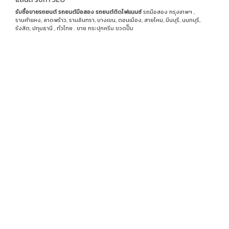
รับซื้อขายรถยนต์
รถยนต์มือสอง
รถยนต์ติดไฟแนนซ์
รถมือสอง กรุงเทพฯ ,
รามคำแหง, ลาดพร้าว, รามอินทรา, บางเขน, ดอนเมือง, สายไหม, มีนบุรี, นนทบุรี,
รังสิต, ปทุมธานี , ทั่วไทย . ขาย
กระปุกครีม
ขวดปั๊ม