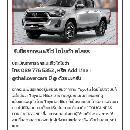
รับซื้อรถกระบะรีโว่ โตโยต้า ยโสธร
ประเมิณราคารถ กระบะรีโว่ โตโยต้า
โทร
089 776 5353
, หรือ Add Line :
@thailovercars
มี @ ด้วยนะครับ
รถกระบะพันธุ์แกร่งรุ่นยอดนิยมจากค่าย Toyota โดยในปัจจุบันก็
จะใช้ชื่อว่า Toyota Hilux มาพร้อมรูปลักษณ์ภายนอกที่ดู
แข็งแกร่งดุดัน โดย Toyota Hilux ก็เป็นรถยนต์ที่ได้รับการพัฒนา
ภายใต้ฝีมือคนไทยตั้งแต่เริ่มต้น ภายใต้แนวคิด "TOUGHNESS
FOR EVERYONE" ที่สามารถตอบโจทย์ผู้ใช้รถทั่วโลกและการใช้
งานที่หลากหลายของกลุ่มผู้ใช้งานในแต่ละอาชีพได้อย่างสมบูรณ์
แบบ