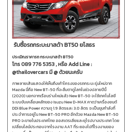
รับซื้อรถกระบะมาสด้า BT50 ยโสธร
ประเมิณราคารถ กระบะมาสด้า BT50
โทร
089 776 5353
, หรือ Add Line :
@thailovercars
มี @ ด้วยนะครับ
ภาพลายเส้นแสดงให้เห็นถึงเค้าโครงของรถกระบะรุ่นใหม่จาก
Mazda นี่คือ New BT-50 ที่จะลืมตาดูโลกในช่วงปลายปีนี้
(2020) นอกจากเรือนร่างใหม่แล้ว New BT-50 จะใช้เทคโนโลยี
ระบบขับเคลื่อนหลักของ Isuzu New D-MAX คาดว่าเครื่องยนต์
DDi Blue Power ความจุ 1.9 ลิตรและ 3.0 ลิตร จะเป็นขุมกำลังที่
ประจำการอยู่ใน New BT-50 PRO อีกด้วย Mazda New BT-50
PRO จะขายในประเทศไทย ออสเตรเลียและยุโรปบางประเทศ โดย
เปลี่ยนไลน์ประกอบจากโรงงาน AAT ที่ระยองไปที่โรงงานของ