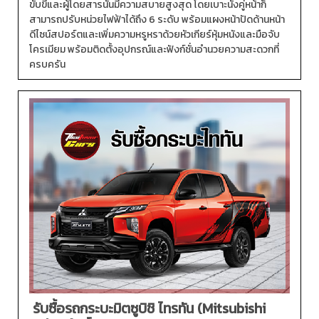
ขับขี่และผู้โดยสารนั้นมีความสบายสูงสุด โดยเบาะนั่งคู่หน้าก็
สามารถปรับหน่วยไฟฟ้าได้ถึง 6 ระดับ พร้อมแผงหน้าปัดด้านหน้า
ดีไซน์สปอร์ตและเพิ่มความหรูหราด้วยหัวเกียร์หุ้มหนังและมือจับ
โครเมียม พร้อมติดตั้งอุปกรณ์และฟังก์ชั่นอำนวยความสะดวกที่
ครบครัน
รับซื้อรถกระบะมิตซูบิชิ ไทรทัน (Mitsubishi