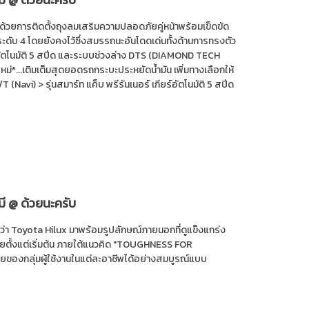
ด้วยการติดตั้งถุงลมเสริมความปลอดภัยคู่หน้าพร้อมเข็ดขัด
ะดับ 4 โดยยังคงไว้ซึ่งสมรรถนะอันโดดเด่นทั้งด้านการทรงตัว
อัตโนมัติ 5 สปีด และระบบช่วงล่าง DTS (DIAMOND TECH
นใหม่*...เติมเต็มสุดยอดรถกระบะประหยัดน้ำมัน เพิ่มทางเลือกให้
T (Navi) > รุ่นสมาร์ท แค็บ พรีรันเนอร์ เกียร์อัตโนมัติ 5 สปีด
มี @ ด้วยนะครับ
่อว่า Toyota Hilux มาพร้อมรูปลักษณ์ภายนอกที่ดูแข็งแกร่ง
ไทยตั้งแต่เริ่มต้น ภายใต้แนวคิด "TOUGHNESS FOR
ยของกลุ่มผู้ใช้งานในแต่ละอาชีพได้อย่างสมบูรณ์แบบ