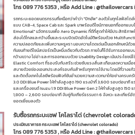
โทร
089 776 5353
, หรือ Add Line :
@thailovercars
รถกระบะยอดยนตรกรรมที่เหนือกว่าคำว่า "ปิกอัพ" ลงตัวในทุกไลฟ์สไตล์ต
แบบ CAB-4, Space Cab และ Spark มาพร้อมดีไซน์ภายนอกที่ออกแบบ
Emotional" นวัตกรรมเพื่อ Aero Dynamic ที่ดีที่สุดทำให้มีประสิทธิภาพใ
ส่องได้ไกลและกว้างขึ้นและระบบปิดเปิดอัตโนมัติพร้อมด้วย Multifuncti
ความปลอดภัยและเพิ่มความหรูหรา มอบความโดดเด่นเป็นเอกลักษณ์ด้วยไฟท
กันชนท้ายดีไซน์สปอร์ตเป็นหนึ่งเดียวกับตัวรถ ภายในก็ได้รับการออกแ
กว้างขวาง โอ่อ่า และการออกแบบด้วย Usability Design เน้นประโยชน์ใ
Elastic Comfort ที่รองรับกับสรีระช่วยซับแรงสั่นสะเทือนลดความเมื่อย
สบายด้วยช่องเอนกประสงค์รอบคันสำหรับทุกการใช้งาน โดยมีที่วางแก้วแ
และติดตั้งเทคโนโลยีพร้อมฟังก์ชันอำนวยความสะดวกมาให้อย่างครบครัน I
3.0 DDI Blue Power ให้กำลังสูงสุด 190 แรงม้าที่ 3,600 รอบต่อนาที 
และเครื่องยนต์ Isuzu 1.9 DDI Blue Power Gen 2 ให้กำลังสูงสุด 150 แร
1,800 – 2,600 รอบต่อนาที จับคู่กับเกียร์ธรรมดา 6 จังหวะ และเกียร์อั
ยอดเยี่ยมลงตัว
รับซื้อรถกระบะเชฟ โคโลราโด่ (chevrolet colora
ประเมิณราคารถ กระบะเชฟ โคโลราโด่ (chevrolet colorado)
โทร
089 776 5353
, หรือ Add Line :
@thailovercars