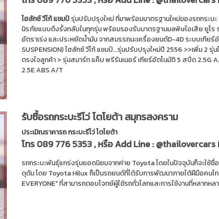
ไฮลักซ์ วีโก้ แชมป์
รุ่นปรับปรุงใหม่ ที่มาพร้อมมาตรฐานใหม่ของรถกระบะ 
นิรภัยแบบดึงรั้งกลับในทุกรุ่น พร้อมรองรับมาตรฐานมลพิษไอเสีย ยูโร ร
อัตราเร่ง และประหยัดน้ำมัน จากสมรรถนะเครื่องยนต์D-4D ระบบเกียร์
SUSPENSION) ไฮลักซ์ วีโก้ แชมป์...รุ่นปรับปรุงใหม่ปี 2556 >>เพิ่ม 2 รุ่
ตรงใจลูกค้า > รุ่นสมาร์ท แค็บ พรีรันเนอร์ เกียร์อัตโนมัติ 5 สปีด 2.5G A/
2.5E ABS A/T
รับซื้อรถกระบะรีโว่ โตโยต้า สมุทรสงคราม
ประเมิณราคารถ กระบะรีโว่ โตโยต้า
โทร
089 776 5353
, หรือ Add Line :
@thailovercars
รถกระบะพันธุ์แกร่งรุ่นยอดนิยมจากค่าย Toyota โดยในปัจจุบันก็จะใช้ชื
ดุดัน โดย Toyota Hilux ก็เป็นรถยนต์ที่ได้รับการพัฒนาภายใต้ฝีมือคน
EVERYONE" ที่สามารถตอบโจทย์ผู้ใช้รถทั่วโลกและการใช้งานที่หลากหลา