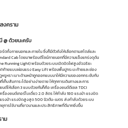
ทรสงคราม
มี @ ด้วยนะครับ
ร์ตทั้งภายนอกและภายใน ซึ่งก็มีตัวถังให้เลือกตามสไตล์และ
dard Cab โดยมาพร้อมดีไซน์ภายนอกที่มีความแข็งแกร่งดุดัน
me Running Light) พร้อมด้วยระบบเปิดปิดไฟสูงอัจฉริยะ
 ฝาท้ายแบบผ่อนแรง Easy Lift พร้อมพื้นปูกระบะท้ายและช่อง
ำดูหรูหรา เบาะด้านหน้าถูกออกแบบมาให้มีความของอกกระชับกับ
้นที่เก็บสัมภาระได้อย่างง่ายดาย ให้ทุกการเดินทางและการ
์ให้เลือก 3 แบบด้วยกันก็คือ เครื่องยนต์ดีเซล TDCI
เครื่องยนต์เทอร์โบเดี่ยว 2.0 ลิตร ให้กำลัง 180 แรงม้า แรงบิด
13 แรงม้า แรงบิดสูงสุด 500 นิวตัน-เมตร ส่งกำลังด้วยระบบ
อายุการใช้งานที่ยาวนานและประสิทธิภาพที่ดีมากยิ่งขึ้น
คราม