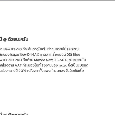
มี @ ด้วยนะครับ
ือ New BT-50 ที่จะลืมตาดูโลกในช่วงปลายปีนี้ (2020)
ลักของ Isuzu New D-MAX คาดว่าเครื่องยนต์ DDi Blue
่ใน New BT-50 PRO อีกด้วย Mazda New BT-50 PRO จะขายใน
รงงาน AAT ที่ระยองไปที่โรงงานของ Isuzu ซึ่งเป็นแบรนด์
้นในช่วงกลางปี 2019 หลังจากทั้งสองค่ายตกลงจับมือกันเพื่อ
มี @ ด้วยนะครับ