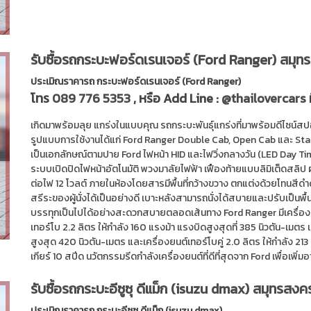
รับซื้อรถกระบะฟอร์ดเรนเจอร์ (Ford Ranger) สมุ
ประเมิณราคารถ กระบะฟอร์ดเรนเจอร์ (Ford Ranger)
โทร
089 776 5353
, หรือ Add Line :
@thailovercars
เกิดมาพร้อมลุย แกร่งในแบบคุณ รถกระบะพันธุ์แกร่งที่มาพร้อมดีไซน์สปอ
รูปแบบการใช้งานได้แก่ Ford Ranger Double Cab, Open Cab และ Stan
เป็นเอกลักษณ์ตามปาย Ford ไฟหน้า HID และไฟวิ่งกลางวัน (LED Day Ti
ระบบเปิดปิดไฟหน้าอัตโนมัติ พวงมาลัยไฟฟ้า เฟืองท้ายแบบลิมิเต็ดสลิป
ต่อไฟ 12 โวลต์ ภายในห้องโดยสารมีพื้นที่กว้างขวาง ตกแต่งด้วยโทนสีด
สรีระของผู้นั่งได้เป็นอย่างดี เบาะหลังสามารถนั่งได้สบายและปรับเป็นพื
บรรทุกเป็นไปได้อย่างสะดวกสบายตลอดเส้นทาง Ford Ranger มีเครื่องยนต
เทอร์โบ 2.2 ลิตร ให้กำลัง 160 แรงม้า แรงบิดสูงสุดที่ 385 นิวตัน-เมตร 
สูงสุด 420 นิวตัน-เมตร และเครื่องยนต์เทอร์โบคู่ 2.0 ลิตร ให้กำลัง 2
เกียร์ 10 สปีด นวัตกรรมรีดกำลังเครื่องยนต์ที่ดีที่สุดจาก Ford เพื่อเพิ่ม
รับซื้อรถกระบะอีซูซุ ดีแม็ก (isuzu dmax) สมุทรสง
ประเมิณราคารถ กระบะอีซูซุ ดีแม็ก (isuzu dmax)