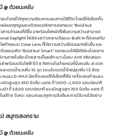
มี @ ด้วยนะครับ
อบโจทย์ได้ทุกความต้องการของการใช้ชีวิต โดยมีให้เลือกทั้ง
ใหม่หมดทุกมุมมองด้วยแนวคิดการออกแบบ "Bold but
นการต้านลมที่ดีขึ้น มาพร้อมไฟหน้าที่เพิ่มความสว่างสามารถ
onal Daylight ไฟส่องสว่างกลางวันแบบ Built in ที่ช่วยเสริม
้ายแบบ Clear Lens ที่ให้ความสว่างชัดเจนมากยิ่งขึ้น และ
บบด้วยแนวคิด "Bold but Smart" ออกแบบให้มีมิติห้องโดยสาร
ช้งานภายในห้องโดยสารเป็นหลัก เบาะนั่งแบ Anti Vibration
ล้าพร้อมปรับไฟฟ้าได้ 8 ทิศทางในตำแหน่งที่นั่งคนขับ สะดวก
ละขวดน้ำรวมถึง 10 จุด รองรับขวดน้ำใหญ่สุดถึง 1.5 ลิตร
suzu D-MAX มีเครื่องยนต์ให้เลือกก็คือ เครื่องยนต์ Isuzu
แรงบิดสูงสุด 450 นิวตัน–เมตร ที่ 1,600–2,600 รอบต่อนาที
งม้า ที่ 3,600 รอบต่อนาที แรงบิดสูงสุด 350 นิวตัน-เมตร ที่
ตโนมัติ 6 จังหวะ ตอบสนองทุกการขับขี่และการใช้งานได้อย่าง
do) สมุทรสงคราม
มี @ ด้วยนะครับ