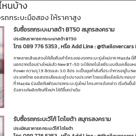
่นไหนบ้าง
้อรถกระบะมือสอง ให้ราคาสูง
รับซื้อรถกระบะมาสด้า BT50 สมุทรสงคราม
ประเมิณราคารถ กระบะมาสด้า BT50
โทร
089 776 5353
, หรือ Add Line :
@thailovercars
ภาพลายเส้นแสดงให้เห็นถึงเค้าโครงของรถกระบะรุ่นใหม่จาก Mazda นี่ค
นอกจากเรือนร่างใหม่แล้ว New BT-50 จะใช้เทคโนโลยีระบบขับเคลื่อนห
Power ความจุ 1.9 ลิตรและ 3.0 ลิตร จะเป็นขุมกำลังที่ประจำการอยู
ประเทศไทย ออสเตรเลียและยุโรปบางประเทศ โดยเปลี่ยนไลน์ประกอบจากโ
ที่ Mazda ร่วมมือกันพัฒนารถกระบะรุ่นใหม่ โครงการดังกล่าว เริ่มต้นขึ
รังสรรค์ผลิตภัณฑ์ใหม่ๆ ให้ดีขึ้นกว่าเดิม
รับซื้อรถกระบะวีโก้ โตโยต้า สมุทรสงคราม
ประเมิณราคารถ กระบะวีโก้ โตโยต้า
โทร
089 776 5353
, หรือ Add Line :
@thailovercars