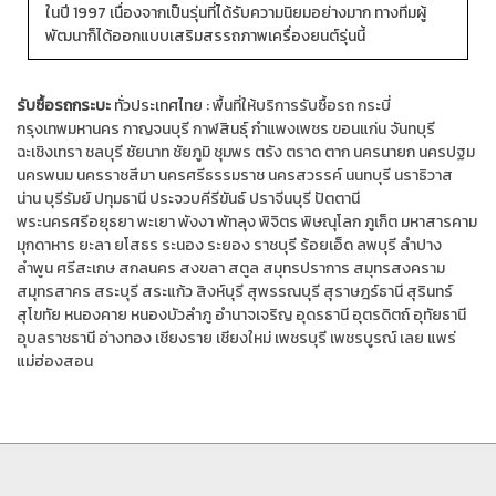
ในปี 1997 เนื่องจากเป็นรุ่นที่ได้รับความนิยมอย่างมาก ทางทีมผู้
พัฒนาก็ได้ออกแบบเสริมสรรถภาพเครื่องยนต์รุ่นนี้
รับซื้อรถกระบะ
ทั่วประเทศไทย :
พื้นที่ให้บริการรับซื้อรถ
กระบี่
กรุงเทพมหานคร
กาญจนบุรี
กาฬสินธุ์
กำแพงเพชร
ขอนแก่น
จันทบุรี
ฉะเชิงเทรา
ชลบุรี
ชัยนาท
ชัยภูมิ
ชุมพร
ตรัง
ตราด
ตาก
นครนายก
นครปฐม
นครพนม
นครราชสีมา
นครศรีธรรมราช
นครสวรรค์
นนทบุรี
นราธิวาส
น่าน
บุรีรัมย์
ปทุมธานี
ประจวบคีรีขันธ์
ปราจีนบุรี
ปัตตานี
พระนครศรีอยุธยา
พะเยา
พังงา
พัทลุง
พิจิตร
พิษณุโลก
ภูเก็ต
มหาสารคาม
มุกดาหาร
ยะลา
ยโสธร
ระนอง
ระยอง
ราชบุรี
ร้อยเอ็ด
ลพบุรี
ลำปาง
ลำพูน
ศรีสะเกษ
สกลนคร
สงขลา
สตูล
สมุทรปราการ
สมุทรสงคราม
สมุทรสาคร
สระบุรี
สระแก้ว
สิงห์บุรี
สุพรรณบุรี
สุราษฎร์ธานี
สุรินทร์
สุโขทัย
หนองคาย
หนองบัวลำภู
อำนาจเจริญ
อุดรธานี
อุตรดิตถ์
อุทัยธานี
อุบลราชธานี
อ่างทอง
เชียงราย
เชียงใหม่
เพชรบุรี
เพชรบูรณ์
เลย
แพร่
แม่ฮ่องสอน