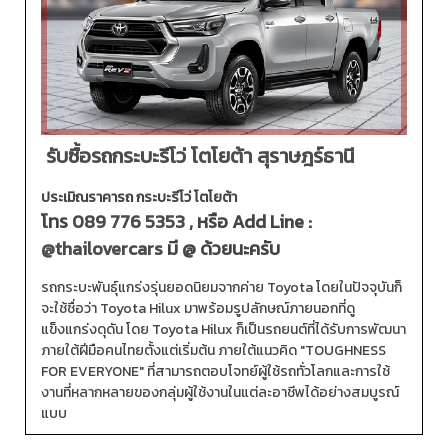
รับซื้อรถกระบะรีโว่ โตโยต้า สุราษฎร์ธานี
ประเมิณราคารถ กระบะรีโว่ โตโยต้า
โทร
089 776 5353
, หรือ Add Line :
@thailovercars
มี @ ด้วยนะครับ
รถกระบะพันธุ์แกร่งรุ่นยอดนิยมจากค่าย Toyota โดยในปัจจุบันก็
จะใช้ชื่อว่า Toyota Hilux มาพร้อมรูปลักษณ์ภายนอกที่ดู
แข็งแกร่งดุดัน โดย Toyota Hilux ก็เป็นรถยนต์ที่ได้รับการพัฒนา
ภายใต้ฝีมือคนไทยตั้งแต่เริ่มต้น ภายใต้แนวคิด "TOUGHNESS
FOR EVERYONE" ที่สามารถตอบโจทย์ผู้ใช้รถทั่วโลกและการใช้
งานที่หลากหลายของกลุ่มผู้ใช้งานในแต่ละอาชีพได้อย่างสมบูรณ์
แบบ