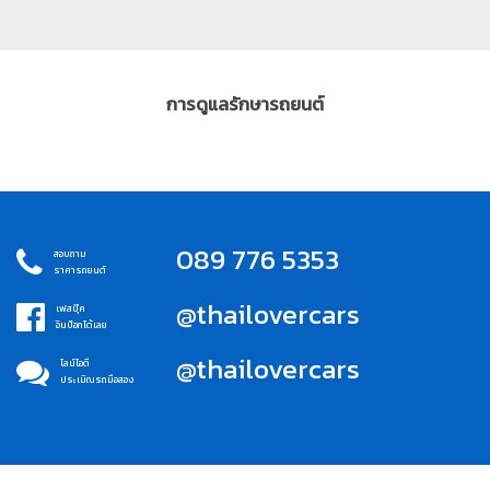
การดูแลรักษารถยนต์
089 776 5353
สอบถาม
ราคารถยนต์
@thailovercars
เฟสบุ๊ค
อินบ็อกได้เลย
@thailovercars
ไลน์ไอดี
ประเมิณรถมือสอง