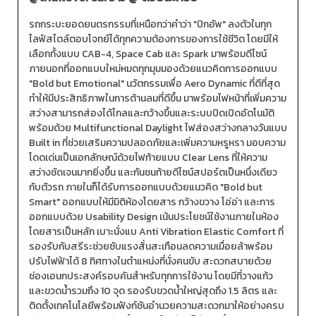
รถกระบะยอดยนตรกรรมที่เหนือกว่าคำว่า "ปิกอัพ" ลงตัวในทุก
ไลฟ์สไตล์ตอบโจทย์ได้ทุกความต้องการของการใช้ชีวิต โดยมีให้
เลือกทั้งแบบ CAB-4, Space Cab และ Spark มาพร้อมดีไซน์
ภายนอกที่ออกแบบใหม่หมดทุกมุมมองด้วยแนวคิดการออกแบบ
"Bold but Emotional" นวัตกรรมเพื่อ Aero Dynamic ที่ดีที่สุด
ทำให้มีประสิทธิภาพในการต้านลมที่ดีขึ้น มาพร้อมไฟหน้าที่เพิ่มความ
สว่างสามารถส่องได้ไกลและกว้างขึ้นและระบบปิดเปิดอัตโนมัติ
พร้อมด้วย Multifunctional Daylight ไฟส่องสว่างกลางวันแบบ
Built in ที่ช่วยเสริมความปลอดภัยและเพิ่มความหรูหรา มอบความ
โดดเด่นเป็นเอกลักษณ์ด้วยไฟท้ายแบบ Clear Lens ที่ให้ความ
สว่างชัดเจนมากยิ่งขึ้น และกันชนท้ายดีไซน์สปอร์ตเป็นหนึ่งเดียว
กับตัวรถ ภายในก็ได้รับการออกแบบด้วยแนวคิด "Bold but
Smart" ออกแบบให้มีมิติห้องโดยสาร กว้างขวาง โอ่อ่า และการ
ออกแบบด้วย Usability Design เน้นประโยชน์ใช้งานภายในห้อง
โดยสารเป็นหลัก เบาะนั่งแบ Anti Vibration Elastic Comfort ที่
รองรับกับสรีระช่วยซับแรงสั่นสะเทือนลดความเมื่อยล้าพร้อม
ปรับไฟฟ้าได้ 8 ทิศทางในตำแหน่งที่นั่งคนขับ สะดวกสบายด้วย
ช่องเอนกประสงค์รอบคันสำหรับทุกการใช้งาน โดยมีที่วางแก้ว
และขวดน้ำรวมถึง 10 จุด รองรับขวดน้ำใหญ่สุดถึง 1.5 ลิตร และ
ติดตั้งเทคโนโลยีพร้อมฟังก์ชันอำนวยความสะดวกมาให้อย่างครบ