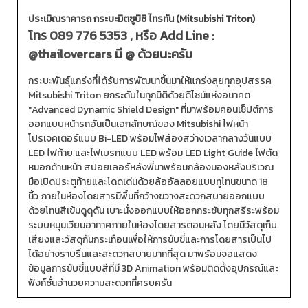
ประเมิณราคารถ กระบะมิตซูบิชิ ไทรทัน (Mitsubishi Triton)
โทร
089 776 5353
, หรือ Add Line :
@thailovercars
มี @ ด้วยนะครับ
กระบะพันธุ์แกร่งที่ได้รับการพัฒนาขึ้นมาให้แกร่งลุยทุกอุปสรรค
Mitsubishi Triton ยกระดับในทุกมิติด้วยดีไซน์แห่งอนาคต
"Advanced Dynamic Shield Design" ที่มาพร้อมคอนเซ็ปต์การ
ออกแบบหน้ารถอันเป็นเอกลักษณ์ของ Mitsubishi ไฟหน้า
โปรเจคเตอร์แบบ Bi-LED พร้อมไฟส่องสว่างเวลากลางวันแบบ
LED ไฟท้าย และไฟเบรกแบบ LED พร้อม LED Light Guide ไฟตัด
หมอกด้านหน้า สปอยเลอร์หลังพี่มาพร้อมกล้องมองหลังบริเวณ
มือเปิดประตูท้ายและโดดเด่นด้วยล้ออัลลอยแบบทูโทนขนาด 18
นิ้ว ภายในห้องโดยสารมีพื้นที่กว้างขวางสะดวกสบายออกแบบ
ด้วยโทนสีเข้มดูดุดัน เบาะนั่งออกแบบให้ออกกระชับทุกสรีระพร้อม
ระบบหมุนเวียนอากาศภายในห้องโดยสารตอนหลัง โดยมีวัสดุเก็บ
เสียงและวัสดุกันกระเทือนเพื่อให้การขับขี่และการโดยสารเป็นไป
ได้อย่างราบรื่นและสะดวกสบายมากที่สุด มาพร้อมจอแสดง
ข้อมูลการขับขี่แบบสีที่มี 3D Animation พร้อมติดตั้งอุปกรณ์และ
ฟังก์ชั่นอำนวยความสะดวกที่ครบครัน