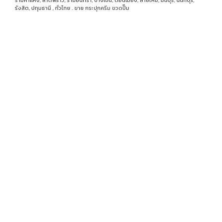
รามคำแหง, ลาดพร้าว, รามอินทรา, บางเขน, ดอนเมือง, สายไหม, มีนบุรี, นนทบุรี,
รังสิต, ปทุมธานี , ทั่วไทย . ขาย
กระปุกครีม
ขวดปั๊ม