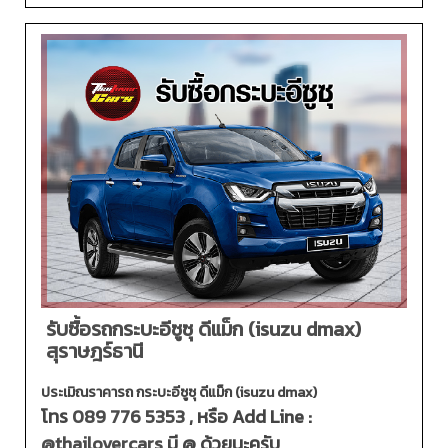
รับซื้อรถกระบะอีซูซุ ดีแม็ก (isuzu dmax)
สุราษฎร์ธานี
ประเมิณราคารถ กระบะอีซูซุ ดีแม็ก (isuzu dmax)
โทร
089 776 5353
, หรือ Add Line :
@thailovercars
มี @ ด้วยนะครับ