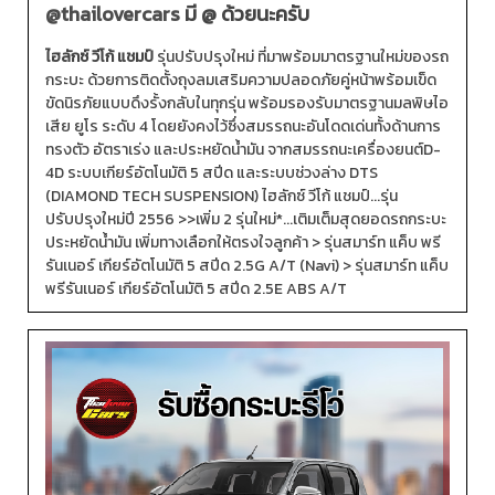
@thailovercars
มี @ ด้วยนะครับ
ไฮลักซ์ วีโก้ แชมป์
รุ่นปรับปรุงใหม่ ที่มาพร้อมมาตรฐานใหม่ของรถ
กระบะ ด้วยการติดตั้งถุงลมเสริมความปลอดภัยคู่หน้าพร้อมเข็ด
ขัดนิรภัยแบบดึงรั้งกลับในทุกรุ่น พร้อมรองรับมาตรฐานมลพิษไอ
เสีย ยูโร ระดับ 4 โดยยังคงไว้ซึ่งสมรรถนะอันโดดเด่นทั้งด้านการ
ทรงตัว อัตราเร่ง และประหยัดน้ำมัน จากสมรรถนะเครื่องยนต์D-
4D ระบบเกียร์อัตโนมัติ 5 สปีด และระบบช่วงล่าง DTS
(DIAMOND TECH SUSPENSION) ไฮลักซ์ วีโก้ แชมป์...รุ่น
ปรับปรุงใหม่ปี 2556 >>เพิ่ม 2 รุ่นใหม่*...เติมเต็มสุดยอดรถกระบะ
ประหยัดน้ำมัน เพิ่มทางเลือกให้ตรงใจลูกค้า > รุ่นสมาร์ท แค็บ พรี
รันเนอร์ เกียร์อัตโนมัติ 5 สปีด 2.5G A/T (Navi) > รุ่นสมาร์ท แค็บ
พรีรันเนอร์ เกียร์อัตโนมัติ 5 สปีด 2.5E ABS A/T