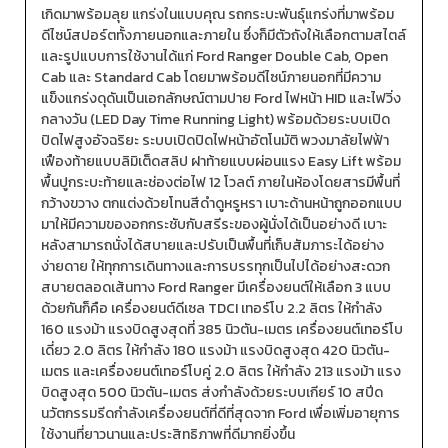
เกิดมาพร้อมลุย แกร่งในแบบคุณ รถกระบะพันธุ์แกร่งที่มาพร้อม
ดีไซน์สปอร์ตทั้งภายนอกและภายใน ซึ่งก็มีตัวถังให้เลือกตามสไตล์
และรูปแบบการใช้งานได้แก่ Ford Ranger Double Cab, Open
Cab และ Standard Cab โดยมาพร้อมดีไซน์ภายนอกที่มีความ
แข็งแกร่งดุดันเป็นเอกลักษณ์ตามปาย Ford ไฟหน้า HID และไฟวิ่ง
กลางวัน (LED Day Time Running Light) พร้อมด้วยระบบเปิด
ปิดไฟสูงอัจฉริยะ ระบบเปิดปิดไฟหน้าอัตโนมัติ พวงมาลัยไฟฟ้า
เฟืองท้ายแบบลิมิเต็ดสลิป ฝาท้ายแบบผ่อนแรง Easy Lift พร้อม
พื้นปูกระบะท้ายและช่องต่อไฟ 12 โวลต์ ภายในห้องโดยสารมีพื้นที่
กว้างขวาง ตกแต่งด้วยโทนสีดำดูหรูหรา เบาะด้านหน้าถูกออกแบบ
มาให้มีความของอกกระชับกับสรีระของผู้นั่งได้เป็นอย่างดี เบาะ
หลังสามารถนั่งได้สบายและปรับเป็นพื้นที่เก็บสัมภาระได้อย่าง
ง่ายดาย ให้ทุกการเดินทางและการบรรทุกเป็นไปได้อย่างสะดวก
สบายตลอดเส้นทาง Ford Ranger มีเครื่องยนต์ให้เลือก 3 แบบ
ด้วยกันก็คือ เครื่องยนต์ดีเซล TDCI เทอร์โบ 2.2 ลิตร ให้กำลัง
160 แรงม้า แรงบิดสูงสุดที่ 385 นิวตัน-เมตร เครื่องยนต์เทอร์โบ
เดี่ยว 2.0 ลิตร ให้กำลัง 180 แรงม้า แรงบิดสูงสุด 420 นิวตัน-
เมตร และเครื่องยนต์เทอร์โบคู่ 2.0 ลิตร ให้กำลัง 213 แรงม้า แรง
บิดสูงสุด 500 นิวตัน-เมตร ส่งกำลังด้วยระบบเกียร์ 10 สปีด
นวัตกรรมรีดกำลังเครื่องยนต์ที่ดีที่สุดจาก Ford เพื่อเพิ่มอายุการ
ใช้งานที่ยาวนานและประสิทธิภาพที่ดีมากยิ่งขึ้น