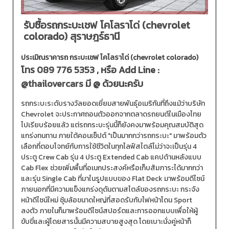
รับซื้อรถกระบะเชฟ โคโลราโด่ (chevrolet
colorado) สุราษฎร์ธานี
ประเมิณราคารถ กระบะเชฟ โคโลราโด่ (chevrolet colorado)
โทร
089 776 5353
, หรือ Add Line :
@thailovercars
มี @ ด้วยนะครับ
รถกระบะระดับรางวัลยอดเยี่ยมสายพันธุ์อเมริกันที่ถึงแม้ว่าบริษัท
Chevrolet จะประกาศถอนตัวออกจากตลาดรถยนต์ในเมืองไทย
ไปเรียบร้อยแล้ว แต่รถกระบะรุ่นนี้ก็ยังคงมาพร้อมคุณสมบัติสุด
แกร่งทนทาน ภายใต้คอนเซ็ปต์ "เป็นมากกว่ารถกระบะ" มาพร้อมตัว
เลือกที่ตอบโจทย์กับการใช้ชีวิตในทุกไลฟ์สไตล์ไม่ว่าจะเป็นรุ่น 4
ประตู Crew Cab รุ่น 4 ประตู Extended Cab แคปด้านหลังแบบ
Cab Flex ช่วยเพิ่มพื้นที่อเนกประสงค์หรือเก็บสัมภาระได้มากกว่า
และรุ่น Single Cab ที่มาในรูปแบบของ Flat Deck มาพร้อมดีไซน์
ภายนอกที่มีความแข็งแกร่งดุดันตามสไตล์ของรถกระบะ กระจัง
หน้าดีไซน์ใหม่ ซุ้มล้อขนาดใหญ่ที่สอดรับกับไฟหน้าโดน Sport
ลงตัว ภายในก็มาพร้อมดีไซน์สปอร์ตและการออกแบบเพื่อให้ผู้
ขับขี่และผู้โดยสารนั้นมีความสบายสูงสุด โดยเบาะนั่งคู่หน้าก็