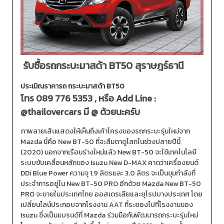
รับซื้อรถกระบะมาสด้า BT50 สุราษฎร์ธานี
ประเมิณราคารถ กระบะมาสด้า BT50
โทร
089 776 5353
, หรือ Add Line :
@thailovercars
มี @ ด้วยนะครับ
ภาพลายเส้นแสดงให้เห็นถึงเค้าโครงของรถกระบะรุ่นใหม่จาก
Mazda นี่คือ New BT-50 ที่จะลืมตาดูโลกในช่วงปลายปีนี้
(2020) นอกจากเรือนร่างใหม่แล้ว New BT-50 จะใช้เทคโนโลยี
ระบบขับเคลื่อนหลักของ Isuzu New D-MAX คาดว่าเครื่องยนต์
DDi Blue Power ความจุ 1.9 ลิตรและ 3.0 ลิตร จะเป็นขุมกำลังที่
ประจำการอยู่ใน New BT-50 PRO อีกด้วย Mazda New BT-50
PRO จะขายในประเทศไทย ออสเตรเลียและยุโรปบางประเทศ โดย
เปลี่ยนไลน์ประกอบจากโรงงาน AAT ที่ระยองไปที่โรงงานของ
Isuzu ซึ่งเป็นแบรนด์ที่ Mazda ร่วมมือกันพัฒนารถกระบะรุ่นใหม่