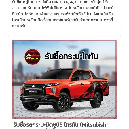
ขับขี่และผู้โดยสารนั้นมีความสบายสูงสุด โดยเบาะนั่งคู่หน้าก็
สามารถปรับหน่วยไฟฟ้าได้ถึง 6 ระดับ พร้อมแผงหน้าปัดด้านหน้า
ดีไซน์สปอร์ตและเพิ่มความหรูหราด้วยหัวเกียร์หุ้มหนังและมือจับ
โครเมียม พร้อมติดตั้งอุปกรณ์และฟังก์ชั่นอำนวยความสะดวกที่
ครบครัน
รับซื้อรถกระบะมิตซูบิชิ ไทรทัน (Mitsubishi