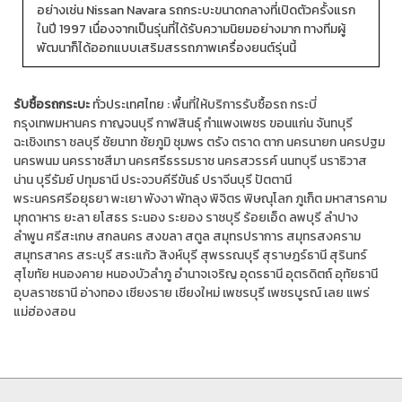
อย่างเช่น Nissan Navara รถกระบะขนาดกลางที่เปิดตัวครั้งแรก
ในปี 1997 เนื่องจากเป็นรุ่นที่ได้รับความนิยมอย่างมาก ทางทีมผู้
พัฒนาก็ได้ออกแบบเสริมสรรถภาพเครื่องยนต์รุ่นนี้
รับซื้อรถกระบะ
ทั่วประเทศไทย :
พื้นที่ให้บริการรับซื้อรถ
กระบี่
กรุงเทพมหานคร
กาญจนบุรี
กาฬสินธุ์
กำแพงเพชร
ขอนแก่น
จันทบุรี
ฉะเชิงเทรา
ชลบุรี
ชัยนาท
ชัยภูมิ
ชุมพร
ตรัง
ตราด
ตาก
นครนายก
นครปฐม
นครพนม
นครราชสีมา
นครศรีธรรมราช
นครสวรรค์
นนทบุรี
นราธิวาส
น่าน
บุรีรัมย์
ปทุมธานี
ประจวบคีรีขันธ์
ปราจีนบุรี
ปัตตานี
พระนครศรีอยุธยา
พะเยา
พังงา
พัทลุง
พิจิตร
พิษณุโลก
ภูเก็ต
มหาสารคาม
มุกดาหาร
ยะลา
ยโสธร
ระนอง
ระยอง
ราชบุรี
ร้อยเอ็ด
ลพบุรี
ลำปาง
ลำพูน
ศรีสะเกษ
สกลนคร
สงขลา
สตูล
สมุทรปราการ
สมุทรสงคราม
สมุทรสาคร
สระบุรี
สระแก้ว
สิงห์บุรี
สุพรรณบุรี
สุราษฎร์ธานี
สุรินทร์
สุโขทัย
หนองคาย
หนองบัวลำภู
อำนาจเจริญ
อุดรธานี
อุตรดิตถ์
อุทัยธานี
อุบลราชธานี
อ่างทอง
เชียงราย
เชียงใหม่
เพชรบุรี
เพชรบูรณ์
เลย
แพร่
แม่ฮ่องสอน