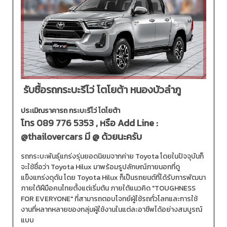
รับซื้อรถกระบะรีโว่ โตโยต้า หนองบัวลำภู
ประเมิณราคารถ กระบะรีโว่ โตโยต้า
โทร
089 776 5353
, หรือ Add Line :
@thailovercars
มี @ ด้วยนะครับ
รถกระบะพันธุ์แกร่งรุ่นยอดนิยมจากค่าย Toyota โดยในปัจจุบันก็
จะใช้ชื่อว่า Toyota Hilux มาพร้อมรูปลักษณ์ภายนอกที่ดู
แข็งแกร่งดุดัน โดย Toyota Hilux ก็เป็นรถยนต์ที่ได้รับการพัฒนา
ภายใต้ฝีมือคนไทยตั้งแต่เริ่มต้น ภายใต้แนวคิด "TOUGHNESS
FOR EVERYONE" ที่สามารถตอบโจทย์ผู้ใช้รถทั่วโลกและการใช้
งานที่หลากหลายของกลุ่มผู้ใช้งานในแต่ละอาชีพได้อย่างสมบูรณ์
แบบ