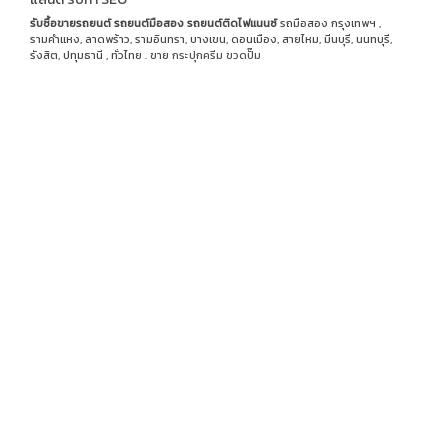
รับซื้อขายรถยนต์
รถยนต์มือสอง
รถยนต์ติดไฟแนนซ์
รถมือสอง กรุงเทพฯ ,
รามคำแหง, ลาดพร้าว, รามอินทรา, บางเขน, ดอนเมือง, สายไหม, มีนบุรี, นนทบุรี,
รังสิต, ปทุมธานี , ทั่วไทย . ขาย
กระปุกครีม
ขวดปั๊ม