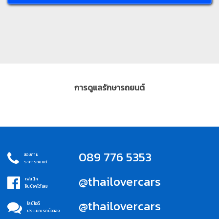
การดูแลรักษารถยนต์
089 776 5353
สอบถาม
ราคารถยนต์
@thailovercars
เฟสบุ๊ค
อินบ็อกได้เลย
@thailovercars
ไลน์ไอดี
ประเมิณรถมือสอง