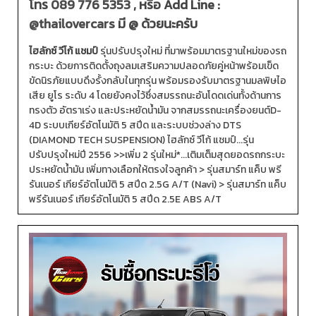
โทร
089 776 5353
, หรือ Add Line :
@thailovercars
มี @ ด้วยนะครับ
ไฮลักซ์ วีโก้ แชมป์
รุ่นปรับปรุงใหม่ ที่มาพร้อมมาตรฐานใหม่ของรถ
กระบะ ด้วยการติดตั้งถุงลมเสริมความปลอดภัยคู่หน้าพร้อมเข็ด
ขัดนิรภัยแบบดึงรั้งกลับในทุกรุ่น พร้อมรองรับมาตรฐานมลพิษไอ
เสีย ยูโร ระดับ 4 โดยยังคงไว้ซึ่งสมรรถนะอันโดดเด่นทั้งด้านการ
ทรงตัว อัตราเร่ง และประหยัดน้ำมัน จากสมรรถนะเครื่องยนต์D-
4D ระบบเกียร์อัตโนมัติ 5 สปีด และระบบช่วงล่าง DTS
(DIAMOND TECH SUSPENSION) ไฮลักซ์ วีโก้ แชมป์...รุ่น
ปรับปรุงใหม่ปี 2556 >>เพิ่ม 2 รุ่นใหม่*...เติมเต็มสุดยอดรถกระบะ
ประหยัดน้ำมัน เพิ่มทางเลือกให้ตรงใจลูกค้า > รุ่นสมาร์ท แค็บ พรี
รันเนอร์ เกียร์อัตโนมัติ 5 สปีด 2.5G A/T (Navi) > รุ่นสมาร์ท แค็บ
พรีรันเนอร์ เกียร์อัตโนมัติ 5 สปีด 2.5E ABS A/T