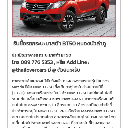
รับซื้อรถกระบะมาสด้า BT50 หนองบัวลำภู
ประเมิณราคารถ กระบะมาสด้า BT50
โทร
089 776 5353
, หรือ Add Line :
@thailovercars
มี @ ด้วยนะครับ
ภาพลายเส้นแสดงให้เห็นถึงเค้าโครงของรถกระบะรุ่นใหม่จาก
Mazda นี่คือ New BT-50 ที่จะลืมตาดูโลกในช่วงปลายปีนี้
(2020) นอกจากเรือนร่างใหม่แล้ว New BT-50 จะใช้เทคโนโลยี
ระบบขับเคลื่อนหลักของ Isuzu New D-MAX คาดว่าเครื่องยนต์
DDi Blue Power ความจุ 1.9 ลิตรและ 3.0 ลิตร จะเป็นขุมกำลังที่
ประจำการอยู่ใน New BT-50 PRO อีกด้วย Mazda New BT-50
PRO จะขายในประเทศไทย ออสเตรเลียและยุโรปบางประเทศ โดย
เปลี่ยนไลน์ประกอบจากโรงงาน AAT ที่ระยองไปที่โรงงานของ