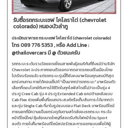
รับซื้อรถกระบะเชฟ โคโลราโด่ (chevrolet
colorado) หนองบัวลำภู
ประเมิณราคารถ กระบะเชฟ โคโลราโด่ (chevrolet colorado)
โทร
089 776 5353
, หรือ Add Line :
@thailovercars
มี @ ด้วยนะครับ
รถกระบะระดับรางวัลยอดเยี่ยมสายพันธุ์อเมริกันที่ถึงแม้ว่าบริษัท
Chevrolet จะประกาศถอนตัวออกจากตลาดรถยนต์ในเมืองไทย
ไปเรียบร้อยแล้ว แต่รถกระบะรุ่นนี้ก็ยังคงมาพร้อมคุณสมบัติสุด
แกร่งทนทาน ภายใต้คอนเซ็ปต์ "เป็นมากกว่ารถกระบะ" มาพร้อมตัว
เลือกที่ตอบโจทย์กับการใช้ชีวิตในทุกไลฟ์สไตล์ไม่ว่าจะเป็นรุ่น 4
ประตู Crew Cab รุ่น 4 ประตู Extended Cab แคปด้านหลังแบบ
Cab Flex ช่วยเพิ่มพื้นที่อเนกประสงค์หรือเก็บสัมภาระได้มากกว่า
และรุ่น Single Cab ที่มาในรูปแบบของ Flat Deck มาพร้อมดีไซน์
ภายนอกที่มีความแข็งแกร่งดุดันตามสไตล์ของรถกระบะ กระจัง
หน้าดีไซน์ใหม่ ซุ้มล้อขนาดใหญ่ที่สอดรับกับไฟหน้าโดน Sport
ลงตัว ภายในก็มาพร้อมดีไซน์สปอร์ตและการออกแบบเพื่อให้ผู้