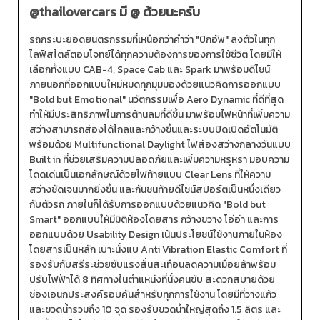
@thailovercars
มี @ ด้วยนะครับ
รถกระบะยอดยนตรกรรมที่เหนือกว่าคำว่า "ปิกอัพ" ลงตัวในทุก
ไลฟ์สไตล์ตอบโจทย์ได้ทุกความต้องการของการใช้ชีวิต โดยมีให้
เลือกทั้งแบบ CAB-4, Space Cab และ Spark มาพร้อมดีไซน์
ภายนอกที่ออกแบบใหม่หมดทุกมุมมองด้วยแนวคิดการออกแบบ
"Bold but Emotional" นวัตกรรมเพื่อ Aero Dynamic ที่ดีที่สุด
ทำให้มีประสิทธิภาพในการต้านลมที่ดีขึ้น มาพร้อมไฟหน้าที่เพิ่มความ
สว่างสามารถส่องได้ไกลและกว้างขึ้นและระบบปิดเปิดอัตโนมัติ
พร้อมด้วย Multifunctional Daylight ไฟส่องสว่างกลางวันแบบ
Built in ที่ช่วยเสริมความปลอดภัยและเพิ่มความหรูหรา มอบความ
โดดเด่นเป็นเอกลักษณ์ด้วยไฟท้ายแบบ Clear Lens ที่ให้ความ
สว่างชัดเจนมากยิ่งขึ้น และกันชนท้ายดีไซน์สปอร์ตเป็นหนึ่งเดียว
กับตัวรถ ภายในก็ได้รับการออกแบบด้วยแนวคิด "Bold but
Smart" ออกแบบให้มีมิติห้องโดยสาร กว้างขวาง โอ่อ่า และการ
ออกแบบด้วย Usability Design เน้นประโยชน์ใช้งานภายในห้อง
โดยสารเป็นหลัก เบาะนั่งแบ Anti Vibration Elastic Comfort ที่
รองรับกับสรีระช่วยซับแรงสั่นสะเทือนลดความเมื่อยล้าพร้อม
ปรับไฟฟ้าได้ 8 ทิศทางในตำแหน่งที่นั่งคนขับ สะดวกสบายด้วย
ช่องเอนกประสงค์รอบคันสำหรับทุกการใช้งาน โดยมีที่วางแก้ว
และขวดน้ำรวมถึง 10 จุด รองรับขวดน้ำใหญ่สุดถึง 1.5 ลิตร และ