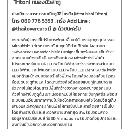
Triton) หนองบัวลำภู
ประเมิณราคารถ กระบะมิตซูบิชิ ไทรทัน (Mitsubishi Triton)
โทร
089 776 5353
, หรือ Add Line :
@thailovercars
มี @ ด้วยนะครับ
กระบะพันธุ์แกร่งที่ได้รับการพัฒนาขึ้นมาให้แกร่งลุยทุกอุปสรรค
Mitsubishi Triton ยกระดับในทุกมิติด้วยดีไซน์แห่งอนาคต
"Advanced Dynamic Shield Design" ที่มาพร้อมคอนเซ็ปต์การ
ออกแบบหน้ารถอันเป็นเอกลักษณ์ของ Mitsubishi ไฟหน้า
โปรเจคเตอร์แบบ Bi-LED พร้อมไฟส่องสว่างเวลากลางวันแบบ
LED ไฟท้าย และไฟเบรกแบบ LED พร้อม LED Light Guide ไฟตัด
หมอกด้านหน้า สปอยเลอร์หลังพี่มาพร้อมกล้องมองหลังบริเวณ
มือเปิดประตูท้ายและโดดเด่นด้วยล้ออัลลอยแบบทูโทนขนาด 18
นิ้ว ภายในห้องโดยสารมีพื้นที่กว้างขวางสะดวกสบายออกแบบ
ด้วยโทนสีเข้มดูดุดัน เบาะนั่งออกแบบให้ออกกระชับทุกสรีระพร้อม
ระบบหมุนเวียนอากาศภายในห้องโดยสารตอนหลัง โดยมีวัสดุเก็บ
เสียงและวัสดุกันกระเทือนเพื่อให้การขับขี่และการโดยสารเป็นไป
ได้อย่างราบรื่นและสะดวกสบายมากที่สุด มาพร้อมจอแสดง
ข้อมูลการขับขี่แบบสีที่มี 3D Animation พร้อมติดตั้งอุปกรณ์และ
ฟังก์ชั่นอำนวยความสะดวกที่ครบครัน