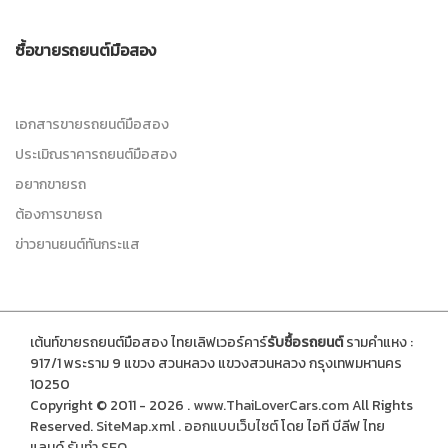
ซื้อขายรถยนต์มือสอง
เอกสารขายรถยนต์มือสอง
ประเมิณราคารถยนต์มือสอง
อยากขายรถ
ต้องการขายรถ
ข่าวยานยนต์ทันกระแส
เต้นท์ขายรถยนต์มือสอง ไทยเลิฟเวอร์คาร์
รับซื้อรถยนต์
รามคำแหง :
917/1 พระราม 9 แขวง สวนหลวง แขวงสวนหลวง กรุงเทพมหานคร
10250
Copyright © 2011 - 2026 .
www.ThaiLoverCars.com
All Rights
Reserved.
SiteMap.xml
.
ออกแบบเว็บไซต์
โดย ไอที บีลีฟ ไทย
แลนด์
รับทำ SEO