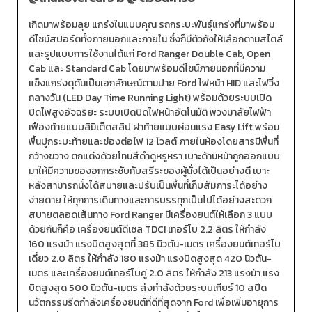
เกิดมาพร้อมลุย แกร่งในแบบคุณ รถกระบะพันธุ์แกร่งที่มาพร้อม
ดีไซน์สปอร์ตทั้งภายนอกและภายใน ซึ่งก็มีตัวถังให้เลือกตามสไตล์
และรูปแบบการใช้งานได้แก่ Ford Ranger Double Cab, Open
Cab และ Standard Cab โดยมาพร้อมดีไซน์ภายนอกที่มีความ
แข็งแกร่งดุดันเป็นเอกลักษณ์ตามปาย Ford ไฟหน้า HID และไฟวิ่ง
กลางวัน (LED Day Time Running Light) พร้อมด้วยระบบเปิด
ปิดไฟสูงอัจฉริยะ ระบบเปิดปิดไฟหน้าอัตโนมัติ พวงมาลัยไฟฟ้า
เฟืองท้ายแบบลิมิเต็ดสลิป ฝาท้ายแบบผ่อนแรง Easy Lift พร้อม
พื้นปูกระบะท้ายและช่องต่อไฟ 12 โวลต์ ภายในห้องโดยสารมีพื้นที่
กว้างขวาง ตกแต่งด้วยโทนสีดำดูหรูหรา เบาะด้านหน้าถูกออกแบบ
มาให้มีความของอกกระชับกับสรีระของผู้นั่งได้เป็นอย่างดี เบาะ
หลังสามารถนั่งได้สบายและปรับเป็นพื้นที่เก็บสัมภาระได้อย่าง
ง่ายดาย ให้ทุกการเดินทางและการบรรทุกเป็นไปได้อย่างสะดวก
สบายตลอดเส้นทาง Ford Ranger มีเครื่องยนต์ให้เลือก 3 แบบ
ด้วยกันก็คือ เครื่องยนต์ดีเซล TDCI เทอร์โบ 2.2 ลิตร ให้กำลัง
160 แรงม้า แรงบิดสูงสุดที่ 385 นิวตัน-เมตร เครื่องยนต์เทอร์โบ
เดี่ยว 2.0 ลิตร ให้กำลัง 180 แรงม้า แรงบิดสูงสุด 420 นิวตัน-
เมตร และเครื่องยนต์เทอร์โบคู่ 2.0 ลิตร ให้กำลัง 213 แรงม้า แรง
บิดสูงสุด 500 นิวตัน-เมตร ส่งกำลังด้วยระบบเกียร์ 10 สปีด
นวัตกรรมรีดกำลังเครื่องยนต์ที่ดีที่สุดจาก Ford เพื่อเพิ่มอายุการ