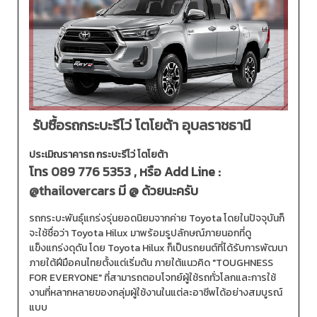
รับซื้อรถกระบะรีโว่ โตโยต้า อุบลราชธานี
ประเมิณราคารถ กระบะรีโว่ โตโยต้า
โทร
089 776 5353
, หรือ Add Line :
@thailovercars
มี @ ด้วยนะครับ
รถกระบะพันธุ์แกร่งรุ่นยอดนิยมจากค่าย Toyota โดยในปัจจุบันก็
จะใช้ชื่อว่า Toyota Hilux มาพร้อมรูปลักษณ์ภายนอกที่ดู
แข็งแกร่งดุดัน โดย Toyota Hilux ก็เป็นรถยนต์ที่ได้รับการพัฒนา
ภายใต้ฝีมือคนไทยตั้งแต่เริ่มต้น ภายใต้แนวคิด "TOUGHNESS
FOR EVERYONE" ที่สามารถตอบโจทย์ผู้ใช้รถทั่วโลกและการใช้
งานที่หลากหลายของกลุ่มผู้ใช้งานในแต่ละอาชีพได้อย่างสมบูรณ์
แบบ