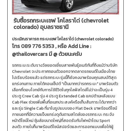
รับซื้อรถกระบะเชฟ โคโลราโด่ (chevrolet
colorado) อุบลราชธานี
ประเมิณราคารถ กระบะเชฟ โคโลราโด่ (chevrolet colorado)
โทร
089 776 5353
, หรือ Add Line :
@thailovercars
มี @ ด้วยนะครับ
รถกระบะระดับรางวัลยอดเยี่ยมสายพันธุ์อเมริกันที่ถึงแม้ว่าบริษัท
Chevrolet จะประกาศถอนตัวออกจากตลาดรถยนต์ในเมืองไทย
ไปเรียบร้อยแล้ว แต่รถกระบะรุ่นนี้ก็ยังคงมาพร้อมคุณสมบัติสุด
แกร่งทนทาน ภายใต้คอนเซ็ปต์ "เป็นมากกว่ารถกระบะ" มาพร้อมตัว
เลือกที่ตอบโจทย์กับการใช้ชีวิตในทุกไลฟ์สไตล์ไม่ว่าจะเป็นรุ่น 4
ประตู Crew Cab รุ่น 4 ประตู Extended Cab แคปด้านหลังแบบ
Cab Flex ช่วยเพิ่มพื้นที่อเนกประสงค์หรือเก็บสัมภาระได้มากกว่า
และรุ่น Single Cab ที่มาในรูปแบบของ Flat Deck มาพร้อมดีไซน์
ภายนอกที่มีความแข็งแกร่งดุดันตามสไตล์ของรถกระบะ กระจัง
หน้าดีไซน์ใหม่ ซุ้มล้อขนาดใหญ่ที่สอดรับกับไฟหน้าโดน Sport
ลงตัว ภายในก็มาพร้อมดีไซน์สปอร์ตและการออกแบบเพื่อให้ผู้