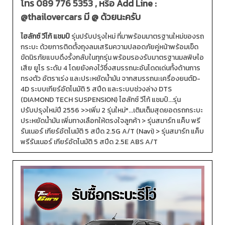
โทร
089 776 5353
, หรือ Add Line :
@thailovercars
มี @ ด้วยนะครับ
ไฮลักซ์ วีโก้ แชมป์
รุ่นปรับปรุงใหม่ ที่มาพร้อมมาตรฐานใหม่ของรถ
กระบะ ด้วยการติดตั้งถุงลมเสริมความปลอดภัยคู่หน้าพร้อมเข็ด
ขัดนิรภัยแบบดึงรั้งกลับในทุกรุ่น พร้อมรองรับมาตรฐานมลพิษไอ
เสีย ยูโร ระดับ 4 โดยยังคงไว้ซึ่งสมรรถนะอันโดดเด่นทั้งด้านการ
ทรงตัว อัตราเร่ง และประหยัดน้ำมัน จากสมรรถนะเครื่องยนต์D-
4D ระบบเกียร์อัตโนมัติ 5 สปีด และระบบช่วงล่าง DTS
(DIAMOND TECH SUSPENSION) ไฮลักซ์ วีโก้ แชมป์...รุ่น
ปรับปรุงใหม่ปี 2556 >>เพิ่ม 2 รุ่นใหม่*...เติมเต็มสุดยอดรถกระบะ
ประหยัดน้ำมัน เพิ่มทางเลือกให้ตรงใจลูกค้า > รุ่นสมาร์ท แค็บ พรี
รันเนอร์ เกียร์อัตโนมัติ 5 สปีด 2.5G A/T (Navi) > รุ่นสมาร์ท แค็บ
พรีรันเนอร์ เกียร์อัตโนมัติ 5 สปีด 2.5E ABS A/T