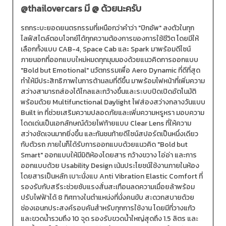
@thailovercars
มี @ ด้วยนะครับ
รถกระบะยอดยนตรกรรมที่เหนือกว่าคำว่า "ปิกอัพ" ลงตัวในทุก
ไลฟ์สไตล์ตอบโจทย์ได้ทุกความต้องการของการใช้ชีวิต โดยมีให้
เลือกทั้งแบบ CAB-4, Space Cab และ Spark มาพร้อมดีไซน์
ภายนอกที่ออกแบบใหม่หมดทุกมุมมองด้วยแนวคิดการออกแบบ
"Bold but Emotional" นวัตกรรมเพื่อ Aero Dynamic ที่ดีที่สุด
ทำให้มีประสิทธิภาพในการต้านลมที่ดีขึ้น มาพร้อมไฟหน้าที่เพิ่มความ
สว่างสามารถส่องได้ไกลและกว้างขึ้นและระบบปิดเปิดอัตโนมัติ
พร้อมด้วย Multifunctional Daylight ไฟส่องสว่างกลางวันแบบ
Built in ที่ช่วยเสริมความปลอดภัยและเพิ่มความหรูหรา มอบความ
โดดเด่นเป็นเอกลักษณ์ด้วยไฟท้ายแบบ Clear Lens ที่ให้ความ
สว่างชัดเจนมากยิ่งขึ้น และกันชนท้ายดีไซน์สปอร์ตเป็นหนึ่งเดียว
กับตัวรถ ภายในก็ได้รับการออกแบบด้วยแนวคิด "Bold but
Smart" ออกแบบให้มีมิติห้องโดยสาร กว้างขวาง โอ่อ่า และการ
ออกแบบด้วย Usability Design เน้นประโยชน์ใช้งานภายในห้อง
โดยสารเป็นหลัก เบาะนั่งแบ Anti Vibration Elastic Comfort ที่
รองรับกับสรีระช่วยซับแรงสั่นสะเทือนลดความเมื่อยล้าพร้อม
ปรับไฟฟ้าได้ 8 ทิศทางในตำแหน่งที่นั่งคนขับ สะดวกสบายด้วย
ช่องเอนกประสงค์รอบคันสำหรับทุกการใช้งาน โดยมีที่วางแก้ว
และขวดน้ำรวมถึง 10 จุด รองรับขวดน้ำใหญ่สุดถึง 1.5 ลิตร และ