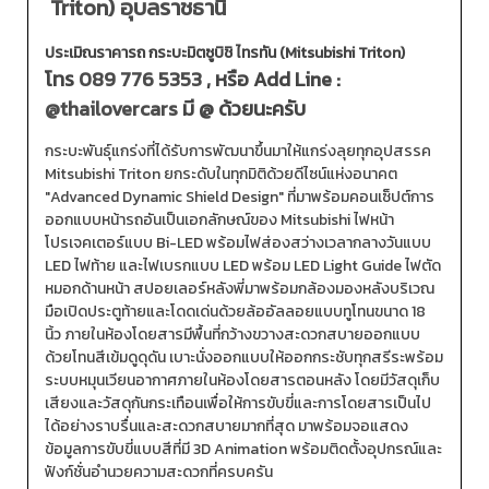
Triton) อุบลราชธานี
ประเมิณราคารถ กระบะมิตซูบิชิ ไทรทัน (Mitsubishi Triton)
โทร
089 776 5353
, หรือ Add Line :
@thailovercars
มี @ ด้วยนะครับ
กระบะพันธุ์แกร่งที่ได้รับการพัฒนาขึ้นมาให้แกร่งลุยทุกอุปสรรค
Mitsubishi Triton ยกระดับในทุกมิติด้วยดีไซน์แห่งอนาคต
"Advanced Dynamic Shield Design" ที่มาพร้อมคอนเซ็ปต์การ
ออกแบบหน้ารถอันเป็นเอกลักษณ์ของ Mitsubishi ไฟหน้า
โปรเจคเตอร์แบบ Bi-LED พร้อมไฟส่องสว่างเวลากลางวันแบบ
LED ไฟท้าย และไฟเบรกแบบ LED พร้อม LED Light Guide ไฟตัด
หมอกด้านหน้า สปอยเลอร์หลังพี่มาพร้อมกล้องมองหลังบริเวณ
มือเปิดประตูท้ายและโดดเด่นด้วยล้ออัลลอยแบบทูโทนขนาด 18
นิ้ว ภายในห้องโดยสารมีพื้นที่กว้างขวางสะดวกสบายออกแบบ
ด้วยโทนสีเข้มดูดุดัน เบาะนั่งออกแบบให้ออกกระชับทุกสรีระพร้อม
ระบบหมุนเวียนอากาศภายในห้องโดยสารตอนหลัง โดยมีวัสดุเก็บ
เสียงและวัสดุกันกระเทือนเพื่อให้การขับขี่และการโดยสารเป็นไป
ได้อย่างราบรื่นและสะดวกสบายมากที่สุด มาพร้อมจอแสดง
ข้อมูลการขับขี่แบบสีที่มี 3D Animation พร้อมติดตั้งอุปกรณ์และ
ฟังก์ชั่นอำนวยความสะดวกที่ครบครัน