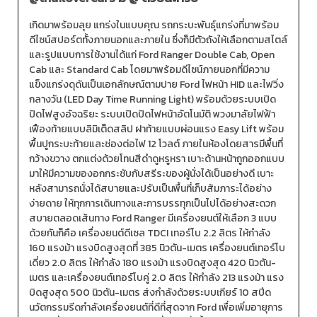
เกิดมาพร้อมลุย แกร่งในแบบคุณ รถกระบะพันธุ์แกร่งที่มาพร้อม
ดีไซน์สปอร์ตทั้งภายนอกและภายใน ซึ่งก็มีตัวถังให้เลือกตามสไตล์
และรูปแบบการใช้งานได้แก่ Ford Ranger Double Cab, Open
Cab และ Standard Cab โดยมาพร้อมดีไซน์ภายนอกที่มีความ
แข็งแกร่งดุดันเป็นเอกลักษณ์ตามปาย Ford ไฟหน้า HID และไฟวิ่ง
กลางวัน (LED Day Time Running Light) พร้อมด้วยระบบเปิด
ปิดไฟสูงอัจฉริยะ ระบบเปิดปิดไฟหน้าอัตโนมัติ พวงมาลัยไฟฟ้า
เฟืองท้ายแบบลิมิเต็ดสลิป ฝาท้ายแบบผ่อนแรง Easy Lift พร้อม
พื้นปูกระบะท้ายและช่องต่อไฟ 12 โวลต์ ภายในห้องโดยสารมีพื้นที่
กว้างขวาง ตกแต่งด้วยโทนสีดำดูหรูหรา เบาะด้านหน้าถูกออกแบบ
มาให้มีความของอกกระชับกับสรีระของผู้นั่งได้เป็นอย่างดี เบาะ
หลังสามารถนั่งได้สบายและปรับเป็นพื้นที่เก็บสัมภาระได้อย่าง
ง่ายดาย ให้ทุกการเดินทางและการบรรทุกเป็นไปได้อย่างสะดวก
สบายตลอดเส้นทาง Ford Ranger มีเครื่องยนต์ให้เลือก 3 แบบ
ด้วยกันก็คือ เครื่องยนต์ดีเซล TDCI เทอร์โบ 2.2 ลิตร ให้กำลัง
160 แรงม้า แรงบิดสูงสุดที่ 385 นิวตัน-เมตร เครื่องยนต์เทอร์โบ
เดี่ยว 2.0 ลิตร ให้กำลัง 180 แรงม้า แรงบิดสูงสุด 420 นิวตัน-
เมตร และเครื่องยนต์เทอร์โบคู่ 2.0 ลิตร ให้กำลัง 213 แรงม้า แรง
บิดสูงสุด 500 นิวตัน-เมตร ส่งกำลังด้วยระบบเกียร์ 10 สปีด
นวัตกรรมรีดกำลังเครื่องยนต์ที่ดีที่สุดจาก Ford เพื่อเพิ่มอายุการ