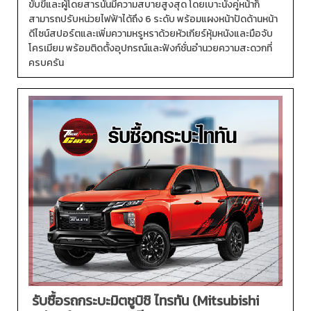
ขับขี่และผู้โดยสารนั้นมีความสบายสูงสุด โดยเบาะนั่งคู่หน้าก็
สามารถปรับหน่วยไฟฟ้าได้ถึง 6 ระดับ พร้อมแผงหน้าปัดด้านหน้า
ดีไซน์สปอร์ตและเพิ่มความหรูหราด้วยหัวเกียร์หุ้มหนังและมือจับ
โครเมียม พร้อมติดตั้งอุปกรณ์และฟังก์ชั่นอำนวยความสะดวกที่
ครบครัน
รับซื้อรถกระบะมิตซูบิชิ ไทรทัน (Mitsubishi