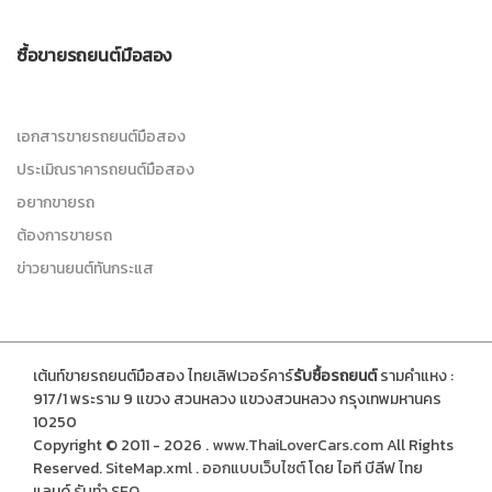
ซื้อขายรถยนต์มือสอง
เอกสารขายรถยนต์มือสอง
ประเมิณราคารถยนต์มือสอง
อยากขายรถ
ต้องการขายรถ
ข่าวยานยนต์ทันกระแส
เต้นท์ขายรถยนต์มือสอง ไทยเลิฟเวอร์คาร์
รับซื้อรถยนต์
รามคำแหง :
917/1 พระราม 9 แขวง สวนหลวง แขวงสวนหลวง กรุงเทพมหานคร
10250
Copyright © 2011 - 2026 .
www.ThaiLoverCars.com
All Rights
Reserved.
SiteMap.xml
.
ออกแบบเว็บไซต์
โดย ไอที บีลีฟ ไทย
แลนด์
รับทำ SEO