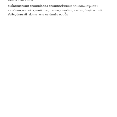
รับซื้อขายรถยนต์
รถยนต์มือสอง
รถยนต์ติดไฟแนนซ์
รถมือสอง กรุงเทพฯ ,
รามคำแหง, ลาดพร้าว, รามอินทรา, บางเขน, ดอนเมือง, สายไหม, มีนบุรี, นนทบุรี,
รังสิต, ปทุมธานี , ทั่วไทย . ขาย
กระปุกครีม
ขวดปั๊ม