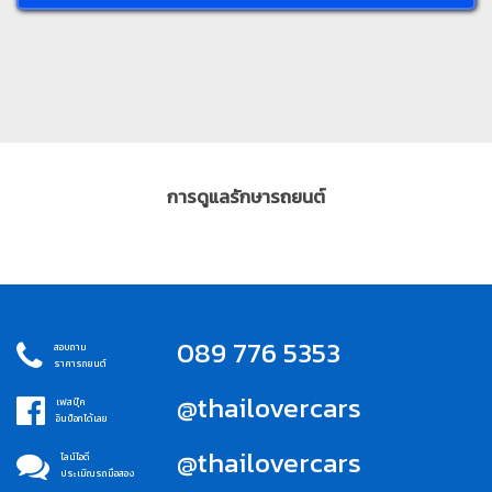
การดูแลรักษารถยนต์
089 776 5353
สอบถาม
ราคารถยนต์
@thailovercars
เฟสบุ๊ค
อินบ็อกได้เลย
@thailovercars
ไลน์ไอดี
ประเมิณรถมือสอง