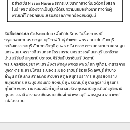
อย่างเช่น Nissan Navara รถกระบะขนาดกลางที่เปิดตัวครั้งแรก
ในปี 1997 เนื่องจากเป็นรุ่นที่ได้รับความนิยมอย่างมาก ทางทีมผู้
พัฒนาก็ได้ออกแบบเสริมสรรถภาพเครื่องยนต์รุ่นนี้
รับซื้อรถกระบะ
ทั่วประเทศไทย :
พื้นที่ให้บริการรับซื้อรถ
กระบี่
กรุงเทพมหานคร
กาญจนบุรี
กาฬสินธุ์
กำแพงเพชร
ขอนแก่น
จันทบุรี
ฉะเชิงเทรา
ชลบุรี
ชัยนาท
ชัยภูมิ
ชุมพร
ตรัง
ตราด
ตาก
นครนายก
นครปฐม
นครพนม
นครราชสีมา
นครศรีธรรมราช
นครสวรรค์
นนทบุรี
นราธิวาส
น่าน
บุรีรัมย์
ปทุมธานี
ประจวบคีรีขันธ์
ปราจีนบุรี
ปัตตานี
พระนครศรีอยุธยา
พะเยา
พังงา
พัทลุง
พิจิตร
พิษณุโลก
ภูเก็ต
มหาสารคาม
มุกดาหาร
ยะลา
ยโสธร
ระนอง
ระยอง
ราชบุรี
ร้อยเอ็ด
ลพบุรี
ลำปาง
ลำพูน
ศรีสะเกษ
สกลนคร
สงขลา
สตูล
สมุทรปราการ
สมุทรสงคราม
สมุทรสาคร
สระบุรี
สระแก้ว
สิงห์บุรี
สุพรรณบุรี
สุราษฎร์ธานี
สุรินทร์
สุโขทัย
หนองคาย
หนองบัวลำภู
อำนาจเจริญ
อุดรธานี
อุตรดิตถ์
อุทัยธานี
อุบลราชธานี
อ่างทอง
เชียงราย
เชียงใหม่
เพชรบุรี
เพชรบูรณ์
เลย
แพร่
แม่ฮ่องสอน