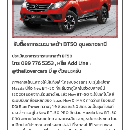
รับซื้อรถกระบะมาสด้า BT50 อุบลราชธานี
ประเมิณราคารถ กระบะมาสด้า BT50
โทร
089 776 5353
, หรือ Add Line :
@thailovercars
มี @ ด้วยนะครับ
ภาพลายเส้นแสดงให้เห็นถึงเค้าโครงของรถกระบะรุ่นใหม่จาก
Mazda นี่คือ New BT-50 ที่จะลืมตาดูโลกในช่วงปลายปีนี้
(2020) นอกจากเรือนร่างใหม่แล้ว New BT-50 จะใช้เทคโนโลยี
ระบบขับเคลื่อนหลักของ Isuzu New D-MAX คาดว่าเครื่องยนต์
DDi Blue Power ความจุ 1.9 ลิตรและ 3.0 ลิตร จะเป็นขุมกำลังที่
ประจำการอยู่ใน New BT-50 PRO อีกด้วย Mazda New BT-50
PRO จะขายในประเทศไทย ออสเตรเลียและยุโรปบางประเทศ โดย
เปลี่ยนไลน์ประกอบจากโรงงาน AAT ที่ระยองไปที่โรงงานของ