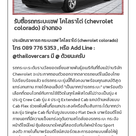
รับซื้อรถกระบะเชฟ โคโลราโด่ (chevrolet
colorado) อ่างทอง
ประเมิณราคารถ กระบะเชฟ โคโลราโด่ (chevrolet colorado)
โทร
089 776 5353
, หรือ Add Line :
@thailovercars
มี @ ด้วยนะครับ
รถกระบะระดับรางวัลยอดเยี่ยมสายพันธุ์อเมริกันที่ถึงแม้ว่าบริษัท
Chevrolet จะประกาศถอนตัวออกจากตลาดรถยนต์ในเมืองไทย
ไปเรียบร้อยแล้ว แต่รถกระบะรุ่นนี้ก็ยังคงมาพร้อมคุณสมบัติสุด
แกร่งทนทาน ภายใต้คอนเซ็ปต์ "เป็นมากกว่ารถกระบะ" มาพร้อมตัว
เลือกที่ตอบโจทย์กับการใช้ชีวิตในทุกไลฟ์สไตล์ไม่ว่าจะเป็นรุ่น 4
ประตู Crew Cab รุ่น 4 ประตู Extended Cab แคปด้านหลังแบบ
Cab Flex ช่วยเพิ่มพื้นที่อเนกประสงค์หรือเก็บสัมภาระได้มากกว่า
และรุ่น Single Cab ที่มาในรูปแบบของ Flat Deck มาพร้อมดีไซน์
ภายนอกที่มีความแข็งแกร่งดุดันตามสไตล์ของรถกระบะ กระจัง
หน้าดีไซน์ใหม่ ซุ้มล้อขนาดใหญ่ที่สอดรับกับไฟหน้าโดน Sport
ลงตัว ภายในก็มาพร้อมดีไซน์สปอร์ตและการออกแบบเพื่อให้ผู้