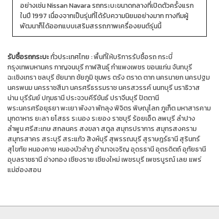
อย่างเช่น Nissan Navara รถกระบะขนาดกลางที่เปิดตัวครั้งแรก
ในปี 1997 เนื่องจากเป็นรุ่นที่ได้รับความนิยมอย่างมาก ทางทีมผู้
พัฒนาก็ได้ออกแบบเสริมสรรถภาพเครื่องยนต์รุ่นนี้
รับซื้อรถกระบะ
ทั่วประเทศไทย :
พื้นที่ให้บริการรับซื้อรถ
กระบี่
กรุงเทพมหานคร
กาญจนบุรี
กาฬสินธุ์
กำแพงเพชร
ขอนแก่น
จันทบุรี
ฉะเชิงเทรา
ชลบุรี
ชัยนาท
ชัยภูมิ
ชุมพร
ตรัง
ตราด
ตาก
นครนายก
นครปฐม
นครพนม
นครราชสีมา
นครศรีธรรมราช
นครสวรรค์
นนทบุรี
นราธิวาส
น่าน
บุรีรัมย์
ปทุมธานี
ประจวบคีรีขันธ์
ปราจีนบุรี
ปัตตานี
พระนครศรีอยุธยา
พะเยา
พังงา
พัทลุง
พิจิตร
พิษณุโลก
ภูเก็ต
มหาสารคาม
มุกดาหาร
ยะลา
ยโสธร
ระนอง
ระยอง
ราชบุรี
ร้อยเอ็ด
ลพบุรี
ลำปาง
ลำพูน
ศรีสะเกษ
สกลนคร
สงขลา
สตูล
สมุทรปราการ
สมุทรสงคราม
สมุทรสาคร
สระบุรี
สระแก้ว
สิงห์บุรี
สุพรรณบุรี
สุราษฎร์ธานี
สุรินทร์
สุโขทัย
หนองคาย
หนองบัวลำภู
อำนาจเจริญ
อุดรธานี
อุตรดิตถ์
อุทัยธานี
อุบลราชธานี
อ่างทอง
เชียงราย
เชียงใหม่
เพชรบุรี
เพชรบูรณ์
เลย
แพร่
แม่ฮ่องสอน