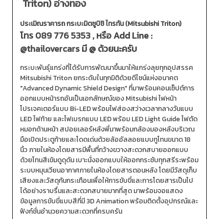
Triton) อ่างทอง
ประเมิณราคารถ กระบะมิตซูบิชิ ไทรทัน (Mitsubishi Triton)
โทร
089 776 5353
, หรือ Add Line :
@thailovercars
มี @ ด้วยนะครับ
กระบะพันธุ์แกร่งที่ได้รับการพัฒนาขึ้นมาให้แกร่งลุยทุกอุปสรรค
Mitsubishi Triton ยกระดับในทุกมิติด้วยดีไซน์แห่งอนาคต
"Advanced Dynamic Shield Design" ที่มาพร้อมคอนเซ็ปต์การ
ออกแบบหน้ารถอันเป็นเอกลักษณ์ของ Mitsubishi ไฟหน้า
โปรเจคเตอร์แบบ Bi-LED พร้อมไฟส่องสว่างเวลากลางวันแบบ
LED ไฟท้าย และไฟเบรกแบบ LED พร้อม LED Light Guide ไฟตัด
หมอกด้านหน้า สปอยเลอร์หลังพี่มาพร้อมกล้องมองหลังบริเวณ
มือเปิดประตูท้ายและโดดเด่นด้วยล้ออัลลอยแบบทูโทนขนาด 18
นิ้ว ภายในห้องโดยสารมีพื้นที่กว้างขวางสะดวกสบายออกแบบ
ด้วยโทนสีเข้มดูดุดัน เบาะนั่งออกแบบให้ออกกระชับทุกสรีระพร้อม
ระบบหมุนเวียนอากาศภายในห้องโดยสารตอนหลัง โดยมีวัสดุเก็บ
เสียงและวัสดุกันกระเทือนเพื่อให้การขับขี่และการโดยสารเป็นไป
ได้อย่างราบรื่นและสะดวกสบายมากที่สุด มาพร้อมจอแสดง
ข้อมูลการขับขี่แบบสีที่มี 3D Animation พร้อมติดตั้งอุปกรณ์และ
ฟังก์ชั่นอำนวยความสะดวกที่ครบครัน