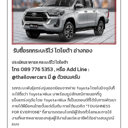
รับซื้อรถกระบะรีโว่ โตโยต้า อ่างทอง
ประเมิณราคารถ กระบะรีโว่ โตโยต้า
โทร
089 776 5353
, หรือ Add Line :
@thailovercars
มี @ ด้วยนะครับ
รถกระบะพันธุ์แกร่งรุ่นยอดนิยมจากค่าย Toyota โดยในปัจจุบันก็
จะใช้ชื่อว่า Toyota Hilux มาพร้อมรูปลักษณ์ภายนอกที่ดู
แข็งแกร่งดุดัน โดย Toyota Hilux ก็เป็นรถยนต์ที่ได้รับการพัฒนา
ภายใต้ฝีมือคนไทยตั้งแต่เริ่มต้น ภายใต้แนวคิด "TOUGHNESS
FOR EVERYONE" ที่สามารถตอบโจทย์ผู้ใช้รถทั่วโลกและการใช้
งานที่หลากหลายของกลุ่มผู้ใช้งานในแต่ละอาชีพได้อย่างสมบูรณ์
แบบ