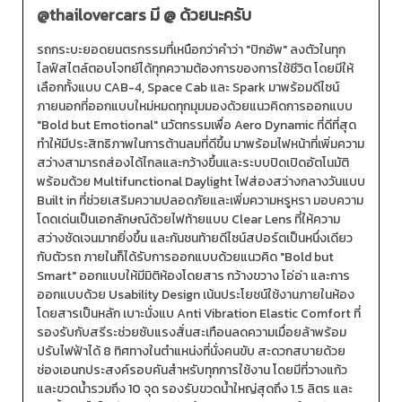
@thailovercars
มี @ ด้วยนะครับ
รถกระบะยอดยนตรกรรมที่เหนือกว่าคำว่า "ปิกอัพ" ลงตัวในทุก
ไลฟ์สไตล์ตอบโจทย์ได้ทุกความต้องการของการใช้ชีวิต โดยมีให้
เลือกทั้งแบบ CAB-4, Space Cab และ Spark มาพร้อมดีไซน์
ภายนอกที่ออกแบบใหม่หมดทุกมุมมองด้วยแนวคิดการออกแบบ
"Bold but Emotional" นวัตกรรมเพื่อ Aero Dynamic ที่ดีที่สุด
ทำให้มีประสิทธิภาพในการต้านลมที่ดีขึ้น มาพร้อมไฟหน้าที่เพิ่มความ
สว่างสามารถส่องได้ไกลและกว้างขึ้นและระบบปิดเปิดอัตโนมัติ
พร้อมด้วย Multifunctional Daylight ไฟส่องสว่างกลางวันแบบ
Built in ที่ช่วยเสริมความปลอดภัยและเพิ่มความหรูหรา มอบความ
โดดเด่นเป็นเอกลักษณ์ด้วยไฟท้ายแบบ Clear Lens ที่ให้ความ
สว่างชัดเจนมากยิ่งขึ้น และกันชนท้ายดีไซน์สปอร์ตเป็นหนึ่งเดียว
กับตัวรถ ภายในก็ได้รับการออกแบบด้วยแนวคิด "Bold but
Smart" ออกแบบให้มีมิติห้องโดยสาร กว้างขวาง โอ่อ่า และการ
ออกแบบด้วย Usability Design เน้นประโยชน์ใช้งานภายในห้อง
โดยสารเป็นหลัก เบาะนั่งแบ Anti Vibration Elastic Comfort ที่
รองรับกับสรีระช่วยซับแรงสั่นสะเทือนลดความเมื่อยล้าพร้อม
ปรับไฟฟ้าได้ 8 ทิศทางในตำแหน่งที่นั่งคนขับ สะดวกสบายด้วย
ช่องเอนกประสงค์รอบคันสำหรับทุกการใช้งาน โดยมีที่วางแก้ว
และขวดน้ำรวมถึง 10 จุด รองรับขวดน้ำใหญ่สุดถึง 1.5 ลิตร และ