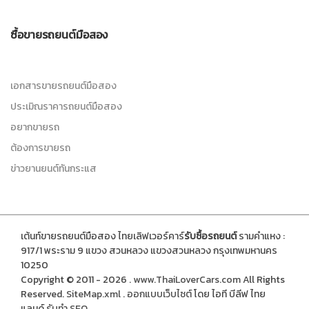
ซื้อขายรถยนต์มือสอง
เอกสารขายรถยนต์มือสอง
ประเมิณราคารถยนต์มือสอง
อยากขายรถ
ต้องการขายรถ
ข่าวยานยนต์ทันกระแส
เต้นท์ขายรถยนต์มือสอง ไทยเลิฟเวอร์คาร์
รับซื้อรถยนต์
รามคำแหง :
917/1 พระราม 9 แขวง สวนหลวง แขวงสวนหลวง กรุงเทพมหานคร
10250
Copyright © 2011 - 2026 .
www.ThaiLoverCars.com
All Rights
Reserved.
SiteMap.xml
.
ออกแบบเว็บไซต์
โดย ไอที บีลีฟ ไทย
แลนด์
รับทำ SEO