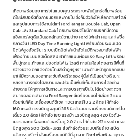
เกิดมาพร้อมลุย แกร่งในแบบคุณ รถกระบะพันธุ์แกร่งที่มาพร้อม
ดีไซน์สปอร์ตทั้งภายนอกและภายใน ซึ่งก็มีตัวถังให้เลือกตามสไตล์
และรูปแบบการใช้งานได้แก่ Ford Ranger Double Cab, Open
Cab และ Standard Cab โดยมาพร้อมดีไซน์ภายนอกที่มีความ
แข็งแกร่งดุดันเป็นเอกลักษณ์ตามปาย Ford ไฟหน้า HID และไฟวิ่ง
กลางวัน (LED Day Time Running Light) พร้อมด้วยระบบเปิด
ปิดไฟสูงอัจฉริยะ ระบบเปิดปิดไฟหน้าอัตโนมัติ พวงมาลัยไฟฟ้า
เฟืองท้ายแบบลิมิเต็ดสลิป ฝาท้ายแบบผ่อนแรง Easy Lift พร้อม
พื้นปูกระบะท้ายและช่องต่อไฟ 12 โวลต์ ภายในห้องโดยสารมีพื้นที่
กว้างขวาง ตกแต่งด้วยโทนสีดำดูหรูหรา เบาะด้านหน้าถูกออกแบบ
มาให้มีความของอกกระชับกับสรีระของผู้นั่งได้เป็นอย่างดี เบาะ
หลังสามารถนั่งได้สบายและปรับเป็นพื้นที่เก็บสัมภาระได้อย่าง
ง่ายดาย ให้ทุกการเดินทางและการบรรทุกเป็นไปได้อย่างสะดวก
สบายตลอดเส้นทาง Ford Ranger มีเครื่องยนต์ให้เลือก 3 แบบ
ด้วยกันก็คือ เครื่องยนต์ดีเซล TDCI เทอร์โบ 2.2 ลิตร ให้กำลัง
160 แรงม้า แรงบิดสูงสุดที่ 385 นิวตัน-เมตร เครื่องยนต์เทอร์โบ
เดี่ยว 2.0 ลิตร ให้กำลัง 180 แรงม้า แรงบิดสูงสุด 420 นิวตัน-
เมตร และเครื่องยนต์เทอร์โบคู่ 2.0 ลิตร ให้กำลัง 213 แรงม้า แรง
บิดสูงสุด 500 นิวตัน-เมตร ส่งกำลังด้วยระบบเกียร์ 10 สปีด
นวัตกรรมรีดกำลังเครื่องยนต์ที่ดีที่สุดจาก Ford เพื่อเพิ่มอายุการ