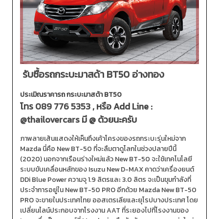
รับซื้อรถกระบะมาสด้า BT50 อ่างทอง
ประเมิณราคารถ กระบะมาสด้า BT50
โทร
089 776 5353
, หรือ Add Line :
@thailovercars
มี @ ด้วยนะครับ
ภาพลายเส้นแสดงให้เห็นถึงเค้าโครงของรถกระบะรุ่นใหม่จาก
Mazda นี่คือ New BT-50 ที่จะลืมตาดูโลกในช่วงปลายปีนี้
(2020) นอกจากเรือนร่างใหม่แล้ว New BT-50 จะใช้เทคโนโลยี
ระบบขับเคลื่อนหลักของ Isuzu New D-MAX คาดว่าเครื่องยนต์
DDi Blue Power ความจุ 1.9 ลิตรและ 3.0 ลิตร จะเป็นขุมกำลังที่
ประจำการอยู่ใน New BT-50 PRO อีกด้วย Mazda New BT-50
PRO จะขายในประเทศไทย ออสเตรเลียและยุโรปบางประเทศ โดย
เปลี่ยนไลน์ประกอบจากโรงงาน AAT ที่ระยองไปที่โรงงานของ