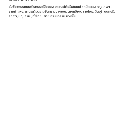
รับซื้อขายรถยนต์
รถยนต์มือสอง
รถยนต์ติดไฟแนนซ์
รถมือสอง กรุงเทพฯ ,
รามคำแหง, ลาดพร้าว, รามอินทรา, บางเขน, ดอนเมือง, สายไหม, มีนบุรี, นนทบุรี,
รังสิต, ปทุมธานี , ทั่วไทย . ขาย
กระปุกครีม
ขวดปั๊ม