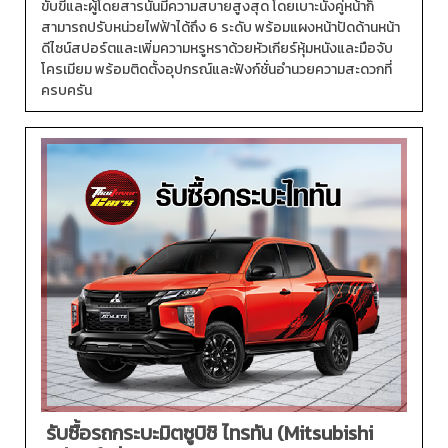
ขับขี่และผู้โดยสารนั้นมีความสบายสูงสุด โดยเบาะนั่งคู่หน้าก็
สามารถปรับหน่วยไฟฟ้าได้ถึง 6 ระดับ พร้อมแผงหน้าปัดด้านหน้า
ดีไซน์สปอร์ตและเพิ่มความหรูหราด้วยหัวเกียร์หุ้มหนังและมือจับ
โครเมียม พร้อมติดตั้งอุปกรณ์และฟังก์ชั่นอำนวยความสะดวกที่
ครบครัน
รับซื้อรถกระบะมิตซูบิชิ ไทรทัน (Mitsubishi