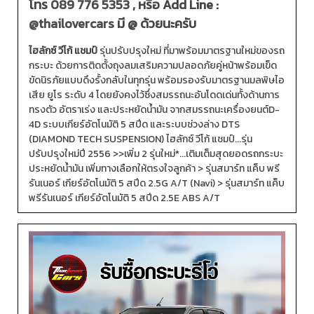
โทร
089 776 5353
, หรือ Add Line :
@thailovercars
มี @ ด้วยนะครับ
ไฮลักซ์ วีโก้ แชมป์
รุ่นปรับปรุงใหม่ ที่มาพร้อมมาตรฐานใหม่ของรถ
กระบะ ด้วยการติดตั้งถุงลมเสริมความปลอดภัยคู่หน้าพร้อมเข็ด
ขัดนิรภัยแบบดึงรั้งกลับในทุกรุ่น พร้อมรองรับมาตรฐานมลพิษไอ
เสีย ยูโร ระดับ 4 โดยยังคงไว้ซึ่งสมรรถนะอันโดดเด่นทั้งด้านการ
ทรงตัว อัตราเร่ง และประหยัดน้ำมัน จากสมรรถนะเครื่องยนต์D-
4D ระบบเกียร์อัตโนมัติ 5 สปีด และระบบช่วงล่าง DTS
(DIAMOND TECH SUSPENSION) ไฮลักซ์ วีโก้ แชมป์...รุ่น
ปรับปรุงใหม่ปี 2556 >>เพิ่ม 2 รุ่นใหม่*...เติมเต็มสุดยอดรถกระบะ
ประหยัดน้ำมัน เพิ่มทางเลือกให้ตรงใจลูกค้า > รุ่นสมาร์ท แค็บ พรี
รันเนอร์ เกียร์อัตโนมัติ 5 สปีด 2.5G A/T (Navi) > รุ่นสมาร์ท แค็บ
พรีรันเนอร์ เกียร์อัตโนมัติ 5 สปีด 2.5E ABS A/T