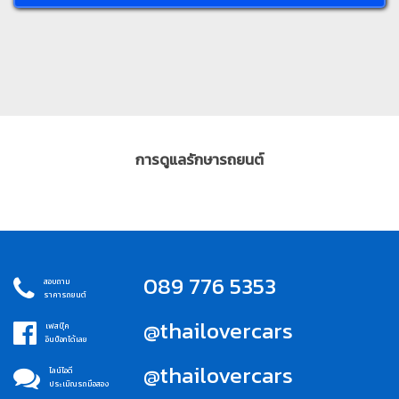
การดูแลรักษารถยนต์
089 776 5353
สอบถาม
ราคารถยนต์
@thailovercars
เฟสบุ๊ค
อินบ็อกได้เลย
@thailovercars
ไลน์ไอดี
ประเมิณรถมือสอง