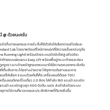
มี @ ด้วยนะครับ
ร์ตทั้งภายนอกและภายใน ซึ่งก็มีตัวถังให้เลือกตามสไตล์และ
dard Cab โดยมาพร้อมดีไซน์ภายนอกที่มีความแข็งแกร่งดุดัน
me Running Light) พร้อมด้วยระบบเปิดปิดไฟสูงอัจฉริยะ
 ฝาท้ายแบบผ่อนแรง Easy Lift พร้อมพื้นปูกระบะท้ายและช่อง
ำดูหรูหรา เบาะด้านหน้าถูกออกแบบมาให้มีความของอกกระชับกับ
้นที่เก็บสัมภาระได้อย่างง่ายดาย ให้ทุกการเดินทางและการ
์ให้เลือก 3 แบบด้วยกันก็คือ เครื่องยนต์ดีเซล TDCI
เครื่องยนต์เทอร์โบเดี่ยว 2.0 ลิตร ให้กำลัง 180 แรงม้า แรงบิด
13 แรงม้า แรงบิดสูงสุด 500 นิวตัน-เมตร ส่งกำลังด้วยระบบ
อายุการใช้งานที่ยาวนานและประสิทธิภาพที่ดีมากยิ่งขึ้น