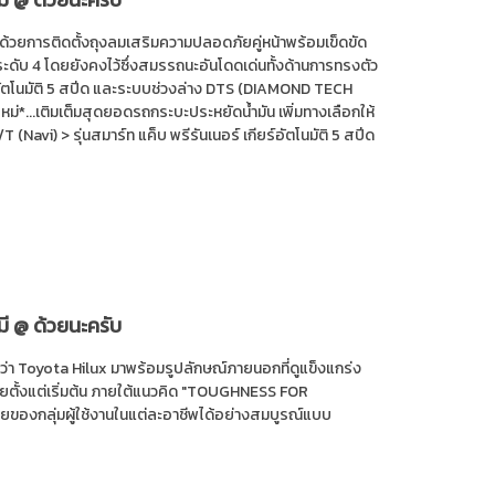
ด้วยการติดตั้งถุงลมเสริมความปลอดภัยคู่หน้าพร้อมเข็ดขัด
ะดับ 4 โดยยังคงไว้ซึ่งสมรรถนะอันโดดเด่นทั้งด้านการทรงตัว
อัตโนมัติ 5 สปีด และระบบช่วงล่าง DTS (DIAMOND TECH
นใหม่*...เติมเต็มสุดยอดรถกระบะประหยัดน้ำมัน เพิ่มทางเลือกให้
T (Navi) > รุ่นสมาร์ท แค็บ พรีรันเนอร์ เกียร์อัตโนมัติ 5 สปีด
มี @ ด้วยนะครับ
่อว่า Toyota Hilux มาพร้อมรูปลักษณ์ภายนอกที่ดูแข็งแกร่ง
ไทยตั้งแต่เริ่มต้น ภายใต้แนวคิด "TOUGHNESS FOR
ยของกลุ่มผู้ใช้งานในแต่ละอาชีพได้อย่างสมบูรณ์แบบ