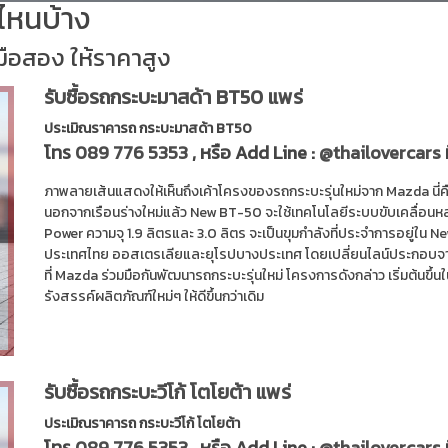
่นไหนบ้าง
มือสอง ให้ราคาสูง
รับซื้อรถกระบะมาสด้า BT50 แพร่
ประเมิณราคารถ กระบะมาสด้า BT50
โทร
089 776 5353
, หรือ Add Line :
@thailovercars
ภาพลายเส้นแสดงให้เห็นถึงเค้าโครงของรถกระบะรุ่นใหม่จาก Mazda นี่ค
นอกจากเรือนร่างใหม่แล้ว New BT-50 จะใช้เทคโนโลยีระบบขับเคลื่อนห
Power ความจุ 1.9 ลิตรและ 3.0 ลิตร จะเป็นขุมกำลังที่ประจำการอยู
ประเทศไทย ออสเตรเลียและยุโรปบางประเทศ โดยเปลี่ยนไลน์ประกอบจากโ
ที่ Mazda ร่วมมือกันพัฒนารถกระบะรุ่นใหม่ โครงการดังกล่าว เริ่มต้นขึ
รังสรรค์ผลิตภัณฑ์ใหม่ๆ ให้ดีขึ้นกว่าเดิม
รับซื้อรถกระบะวีโก้ โตโยต้า แพร่
ประเมิณราคารถ กระบะวีโก้ โตโยต้า
โทร
089 776 5353
, หรือ Add Line :
@thailovercars