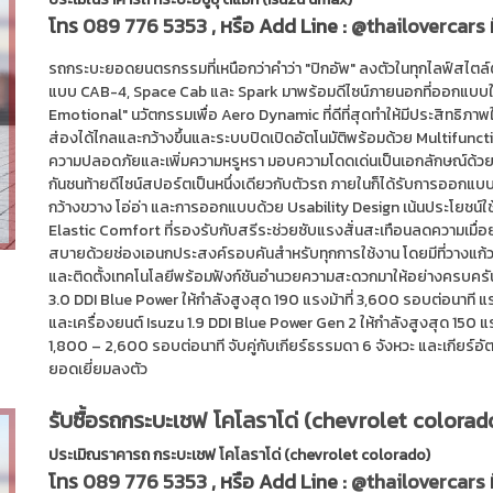
โทร
089 776 5353
, หรือ Add Line :
@thailovercars
รถกระบะยอดยนตรกรรมที่เหนือกว่าคำว่า "ปิกอัพ" ลงตัวในทุกไลฟ์สไตล์ต
แบบ CAB-4, Space Cab และ Spark มาพร้อมดีไซน์ภายนอกที่ออกแบบ
Emotional" นวัตกรรมเพื่อ Aero Dynamic ที่ดีที่สุดทำให้มีประสิทธิภาพใ
ส่องได้ไกลและกว้างขึ้นและระบบปิดเปิดอัตโนมัติพร้อมด้วย Multifuncti
ความปลอดภัยและเพิ่มความหรูหรา มอบความโดดเด่นเป็นเอกลักษณ์ด้วยไฟท
กันชนท้ายดีไซน์สปอร์ตเป็นหนึ่งเดียวกับตัวรถ ภายในก็ได้รับการออกแ
กว้างขวาง โอ่อ่า และการออกแบบด้วย Usability Design เน้นประโยชน์ใ
Elastic Comfort ที่รองรับกับสรีระช่วยซับแรงสั่นสะเทือนลดความเมื่อย
สบายด้วยช่องเอนกประสงค์รอบคันสำหรับทุกการใช้งาน โดยมีที่วางแก้วแ
และติดตั้งเทคโนโลยีพร้อมฟังก์ชันอำนวยความสะดวกมาให้อย่างครบครัน I
3.0 DDI Blue Power ให้กำลังสูงสุด 190 แรงม้าที่ 3,600 รอบต่อนาที 
และเครื่องยนต์ Isuzu 1.9 DDI Blue Power Gen 2 ให้กำลังสูงสุด 150 แร
1,800 – 2,600 รอบต่อนาที จับคู่กับเกียร์ธรรมดา 6 จังหวะ และเกียร์อั
ยอดเยี่ยมลงตัว
รับซื้อรถกระบะเชฟ โคโลราโด่ (chevrolet colorad
ประเมิณราคารถ กระบะเชฟ โคโลราโด่ (chevrolet colorado)
โทร
089 776 5353
, หรือ Add Line :
@thailovercars