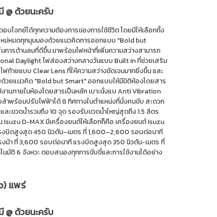
มี @ ด้วยนะครับ
อบโจทย์ได้ทุกความต้องการของการใช้ชีวิต โดยมีให้เลือกทั้ง
ใหม่หมดทุกมุมมองด้วยแนวคิดการออกแบบ "Bold but
นการต้านลมที่ดีขึ้น มาพร้อมไฟหน้าที่เพิ่มความสว่างสามารถ
onal Daylight ไฟส่องสว่างกลางวันแบบ Built in ที่ช่วยเสริม
้ายแบบ Clear Lens ที่ให้ความสว่างชัดเจนมากยิ่งขึ้น และ
บบด้วยแนวคิด "Bold but Smart" ออกแบบให้มีมิติห้องโดยสาร
ช้งานภายในห้องโดยสารเป็นหลัก เบาะนั่งแบ Anti Vibration
ล้าพร้อมปรับไฟฟ้าได้ 8 ทิศทางในตำแหน่งที่นั่งคนขับ สะดวก
ละขวดน้ำรวมถึง 10 จุด รองรับขวดน้ำใหญ่สุดถึง 1.5 ลิตร
suzu D-MAX มีเครื่องยนต์ให้เลือกก็คือ เครื่องยนต์ Isuzu
แรงบิดสูงสุด 450 นิวตัน–เมตร ที่ 1,600–2,600 รอบต่อนาที
งม้า ที่ 3,600 รอบต่อนาที แรงบิดสูงสุด 350 นิวตัน-เมตร ที่
ตโนมัติ 6 จังหวะ ตอบสนองทุกการขับขี่และการใช้งานได้อย่าง
o) แพร่
มี @ ด้วยนะครับ