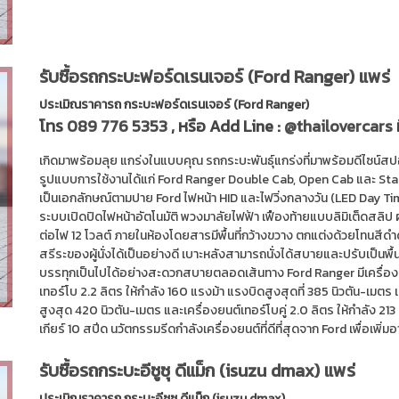
รับซื้อรถกระบะฟอร์ดเรนเจอร์ (Ford Ranger) แพร่
ประเมิณราคารถ กระบะฟอร์ดเรนเจอร์ (Ford Ranger)
โทร
089 776 5353
, หรือ Add Line :
@thailovercars
เกิดมาพร้อมลุย แกร่งในแบบคุณ รถกระบะพันธุ์แกร่งที่มาพร้อมดีไซน์สปอ
รูปแบบการใช้งานได้แก่ Ford Ranger Double Cab, Open Cab และ Stan
เป็นเอกลักษณ์ตามปาย Ford ไฟหน้า HID และไฟวิ่งกลางวัน (LED Day Ti
ระบบเปิดปิดไฟหน้าอัตโนมัติ พวงมาลัยไฟฟ้า เฟืองท้ายแบบลิมิเต็ดสลิป
ต่อไฟ 12 โวลต์ ภายในห้องโดยสารมีพื้นที่กว้างขวาง ตกแต่งด้วยโทนสีด
สรีระของผู้นั่งได้เป็นอย่างดี เบาะหลังสามารถนั่งได้สบายและปรับเป็นพื
บรรทุกเป็นไปได้อย่างสะดวกสบายตลอดเส้นทาง Ford Ranger มีเครื่องยนต
เทอร์โบ 2.2 ลิตร ให้กำลัง 160 แรงม้า แรงบิดสูงสุดที่ 385 นิวตัน-เมตร 
สูงสุด 420 นิวตัน-เมตร และเครื่องยนต์เทอร์โบคู่ 2.0 ลิตร ให้กำลัง 2
เกียร์ 10 สปีด นวัตกรรมรีดกำลังเครื่องยนต์ที่ดีที่สุดจาก Ford เพื่อเพิ่ม
รับซื้อรถกระบะอีซูซุ ดีแม็ก (isuzu dmax) แพร่
ประเมิณราคารถ กระบะอีซูซุ ดีแม็ก (isuzu dmax)