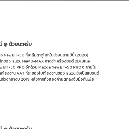
มี @ ด้วยนะครับ
ือ New BT-50 ที่จะลืมตาดูโลกในช่วงปลายปีนี้ (2020)
ลักของ Isuzu New D-MAX คาดว่าเครื่องยนต์ DDi Blue
่ใน New BT-50 PRO อีกด้วย Mazda New BT-50 PRO จะขายใน
รงงาน AAT ที่ระยองไปที่โรงงานของ Isuzu ซึ่งเป็นแบรนด์
้นในช่วงกลางปี 2019 หลังจากทั้งสองค่ายตกลงจับมือกันเพื่อ
มี @ ด้วยนะครับ