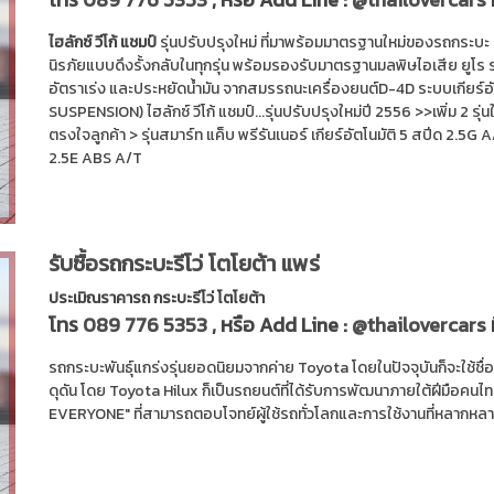
ไฮลักซ์ วีโก้ แชมป์
รุ่นปรับปรุงใหม่ ที่มาพร้อมมาตรฐานใหม่ของรถกระบะ 
นิรภัยแบบดึงรั้งกลับในทุกรุ่น พร้อมรองรับมาตรฐานมลพิษไอเสีย ยูโร ร
อัตราเร่ง และประหยัดน้ำมัน จากสมรรถนะเครื่องยนต์D-4D ระบบเกียร์
SUSPENSION) ไฮลักซ์ วีโก้ แชมป์...รุ่นปรับปรุงใหม่ปี 2556 >>เพิ่ม 2 รุ่
ตรงใจลูกค้า > รุ่นสมาร์ท แค็บ พรีรันเนอร์ เกียร์อัตโนมัติ 5 สปีด 2.5G A/
2.5E ABS A/T
รับซื้อรถกระบะรีโว่ โตโยต้า แพร่
ประเมิณราคารถ กระบะรีโว่ โตโยต้า
โทร
089 776 5353
, หรือ Add Line :
@thailovercars
รถกระบะพันธุ์แกร่งรุ่นยอดนิยมจากค่าย Toyota โดยในปัจจุบันก็จะใช้ชื
ดุดัน โดย Toyota Hilux ก็เป็นรถยนต์ที่ได้รับการพัฒนาภายใต้ฝีมือคน
EVERYONE" ที่สามารถตอบโจทย์ผู้ใช้รถทั่วโลกและการใช้งานที่หลากหลา