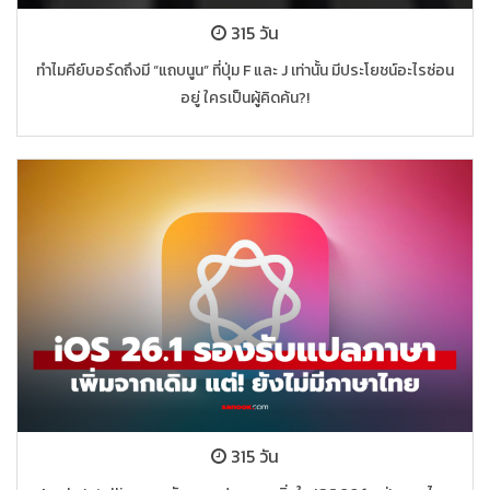
315 วัน
ทำไมคีย์บอร์ดถึงมี “แถบนูน” ที่ปุ่ม F และ J เท่านั้น มีประโยชน์อะไรซ่อน
อยู่ ใครเป็นผู้คิดค้น?!
315 วัน