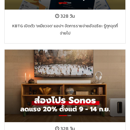
328 วัน
KBTG เปิดตัว 'เหมียวจด' แอปฯ จัดการรายจ่ายอัจฉริยะ รู้ทุกจุดที่
จ่ายไป
328 วัน