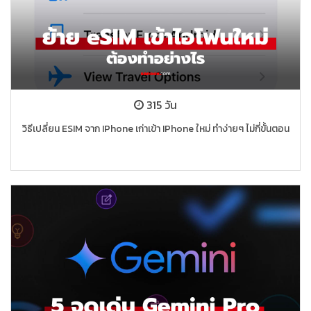
315 วัน
วิธีเปลี่ยน ESIM จาก IPhone เก่าเข้า IPhone ใหม่ ทำง่ายๆ ไม่กี่ขั้นตอน