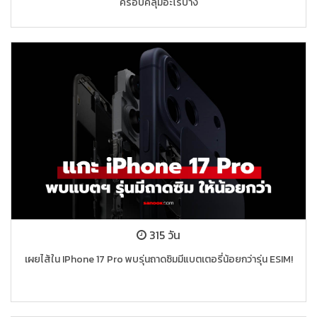
ครอบคลุมอะไรบ้าง
315 วัน
เผยไส้ใน IPhone 17 Pro พบรุ่นถาดซิมมีแบตเตอรี่น้อยกว่ารุ่น ESIM!