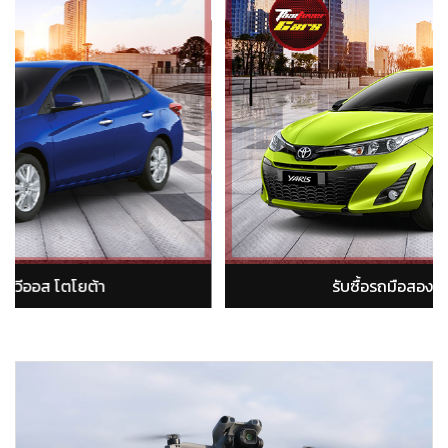
ต้า
รับซื้อรถมือสองอัลติส โตโยต้า