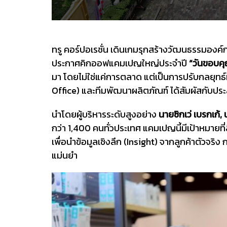
ทรู คอร์ปอเรชั่น เดินเกมรุกสร้างวัฒนธรรมองค์ก
ประกาศคิกออฟแคมเปญใหญ่ประจำปี
“วันขอบคุ
มา โดยไม่ใช่แค่การตลาด แต่เป็นการปรับกลยุทธ์ที
Office) และทีมพัฒนาผลิตภัณฑ์ ได้สัมผัสกับปร
นำโดยผู้บริหารระดับสูงอย่าง
นายซิกเว่ เบรกเก้,
กว่า 1,400 คนทั่วประเทศ แคมเปญนี้มีเป้าหมายที
เพื่อนำข้อมูลเชิงลึก (Insight) จากลูกค้าตัวจร
แม่นยำ