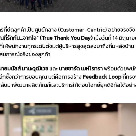
รที่ยึดลูกค้าเป็นศูนย์กลาง (Customer-Centric) อย่างจริงจัง
ณที่รักกัน…จากใจ” (True Thank You Day)
เมื่อวันที่ 14 มิถุนาย
่ให้พนักงานทุกระดับตั้งแต่ผู้บริหารสูงสุดลงมาถึงทีมหลัง
บ้าน
ะสบการณ์จริงของลูกค้า
 นายมนัสส์ มานะวุฒิเวช
และ
นายชารัด เมห์โรทรา
พร้อมด้วยพนั
่ลึกซึ้งกว่าการขอบคุณ แต่คือการสร้าง
Feedback Loop
ที่ทรง
ิง กลับมาพัฒนาผลิตภัณฑ์และบริการให้ตอบโจทย์ยุคดิจิทัลได้อย่า