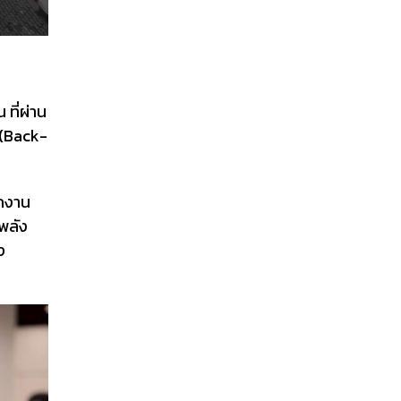
น ที่ผ่าน
(Back-
กงาน
พลัง
ง