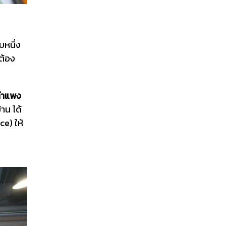
บหนึ่ง
ต้อง
กำแพง
้าน
ได้
e) ให้