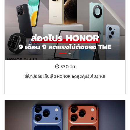
330 วัน
ชี้เป้ามือถือแท็บเล็ต HONOR ลดสุดคุ้มรับโปร 9.9