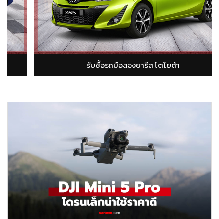
รับซื้อรถมือสองอัลติส โตโยต้า