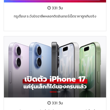
331 วัน
ทรูเตือน! ระวังมิจฉาชีพหลอกติดอินเทอร์เน็ตราคาถูกเกินจริง
331 วัน