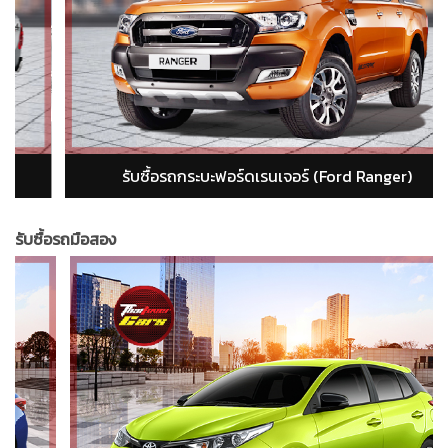
รับซื้อรถกระบะอีซูซุ ดีแม็ก (isuzu dmax)
รับซื้อรถมือสอง