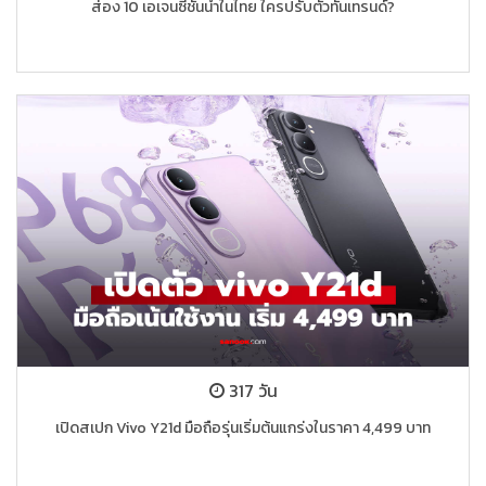
ส่อง 10 เอเจนซี่ชั้นนำในไทย ใครปรับตัวทันเทรนด์?
317 วัน
เปิดสเปก Vivo Y21d มือถือรุ่นเริ่มต้นแกร่งในราคา 4,499 บาท