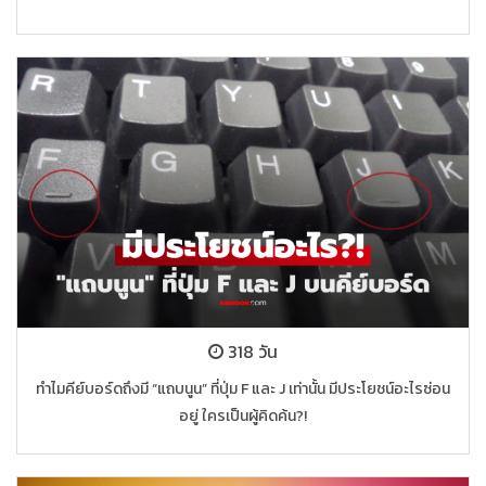
318 วัน
ทำไมคีย์บอร์ดถึงมี “แถบนูน” ที่ปุ่ม F และ J เท่านั้น มีประโยชน์อะไรซ่อน
อยู่ ใครเป็นผู้คิดค้น?!