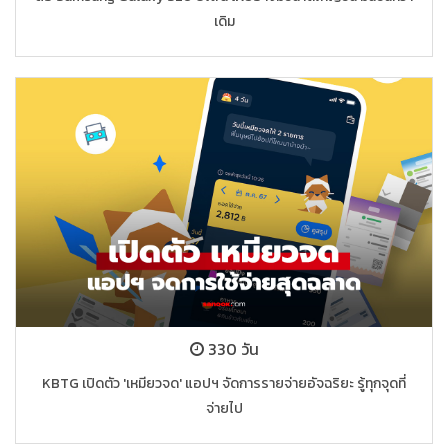
เดิม
330 วัน
KBTG เปิดตัว 'เหมียวจด' แอปฯ จัดการรายจ่ายอัจฉริยะ รู้ทุกจุดที่
จ่ายไป