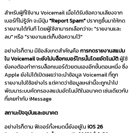
สำหรับผู้ที่ใช้งาน Voicemail เมื่อได้รับข้อความเสียงจาก
เบอร์ที่ไม่รู้จัก จะมีปุ่ม
"Report Spam"
ปรากฏขึ้นมาให้กด
รายงานได้ทันที โดยผู้ใช้สามารถเลือกว่าจะ "รายงานและ
ลบ" หรือ "รายงานแต่เก็บข้อความไว้"
อย่างไรก็ตาม มีข้อสังเกตสำคัญคือ
การกดรายงานสแปม
ใน Voicemail จะยังไม่บล็อกเบอร์โทรนั้นโดยอัตโนมัติ
ผู้ใช้
ยังคงต้องทำการบล็อกเบอร์ด้วยตนเองอีกขั้นตอนหนึ่ง ซึ่ง
Apple ยังไม่ได้เปิดเผยว่าจะนำข้อมูล Voicemail ที่ถูก
รายงานไปใช้อย่างไร แต่คาดว่าข้อมูลเหล่านี้จะถูกนำไป
พัฒนาระบบคัดกรองสแปมอัตโนมัติในอนาคต เช่นเดียวกับ
ที่เคยทำกับ iMessage
สถานะปัจจุบันและอนาคต
อย่างไรก็ตาม ฟีเจอร์ทั้งหมดนี้ยังอยู่ใน
iOS 26