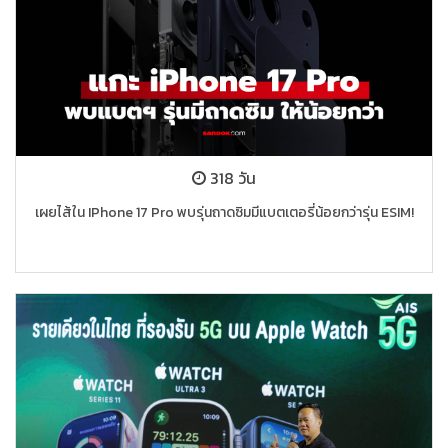
318 วัน
เผยไส้ใน IPhone 17 Pro พบรุ่นถาดซิมมีแบตเตอรี่น้อยกว่ารุ่น ESIM!