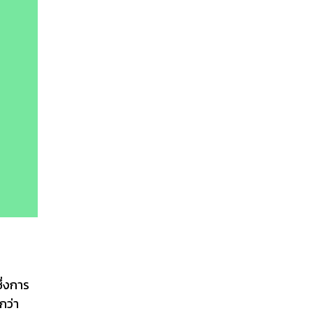
ึ่งการ
กว่า