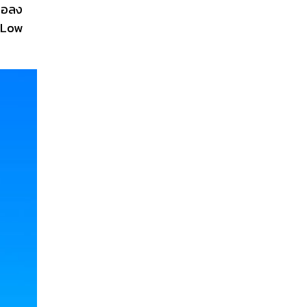
จอลง
า Low