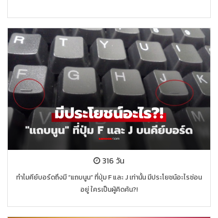
316 วัน
ทำไมคีย์บอร์ดถึงมี “แถบนูน” ที่ปุ่ม F และ J เท่านั้น มีประโยชน์อะไรซ่อน
อยู่ ใครเป็นผู้คิดค้น?!