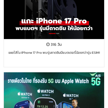
316 วัน
เผยไส้ใน IPhone 17 Pro พบรุ่นถาดซิมมีแบตเตอรี่น้อยกว่ารุ่น ESIM!