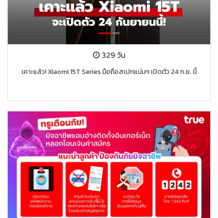
329 วัน
เคาะแล้ว! Xiaomi 15T Series มือถือสเปกแน่นๆ เปิดตัว 24 ก.ย. นี้