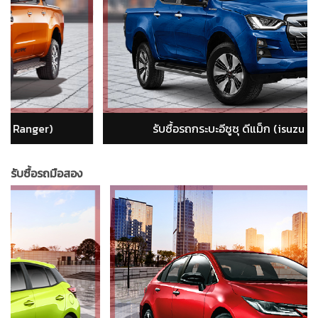
รับซื้อรถกระบะเชฟ โคโลราโด่ (chevrolet colorado)
รับซื้อรถมือสอง