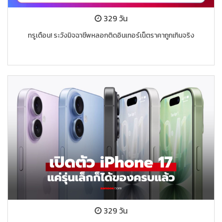
329 วัน
ทรูเตือน! ระวังมิจฉาชีพหลอกติดอินเทอร์เน็ตราคาถูกเกินจริง
329 วัน