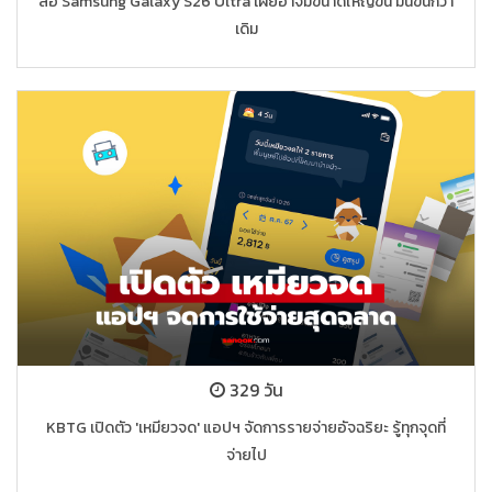
ลือ Samsung Galaxy S26 Ultra เผยอาจมีขนาดใหญ่ขึ้น มนขึ้นกว่า
เดิม
329 วัน
KBTG เปิดตัว 'เหมียวจด' แอปฯ จัดการรายจ่ายอัจฉริยะ รู้ทุกจุดที่
จ่ายไป