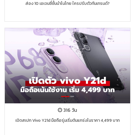
ส่อง 10 เอเจนซี่ชั้นนำในไทย ใครปรับตัวทันเทรนด์?
316 วัน
เปิดสเปก Vivo Y21d มือถือรุ่นเริ่มต้นแกร่งในราคา 4,499 บาท