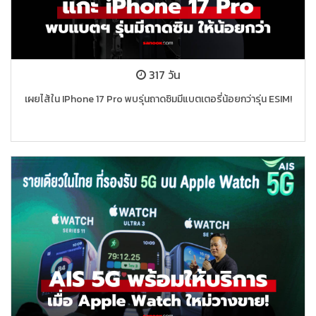
317 วัน
เผยไส้ใน IPhone 17 Pro พบรุ่นถาดซิมมีแบตเตอรี่น้อยกว่ารุ่น ESIM!