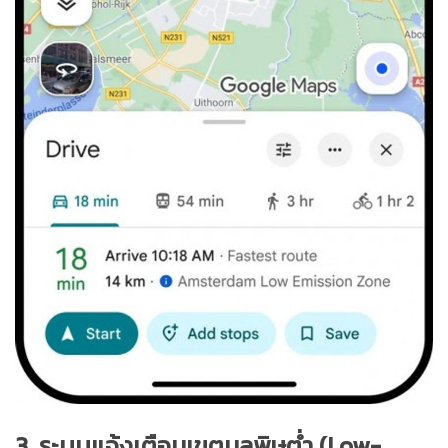
3. ระบบแจ้งเตือนเขตมลพิษต่ำ (Low-