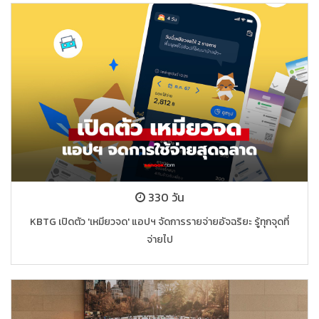
330 วัน
KBTG เปิดตัว 'เหมียวจด' แอปฯ จัดการรายจ่ายอัจฉริยะ รู้ทุกจุดที่
จ่ายไป