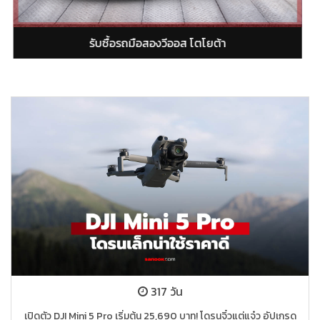
โตโยต้า
รับซื้อรถมือสองอัลติส โตโย
317 วัน
เปิดตัว DJI Mini 5 Pro เริ่มต้น 25,690 บาท! โดรนจิ๋วแต่แจ๋ว อัปเกรด