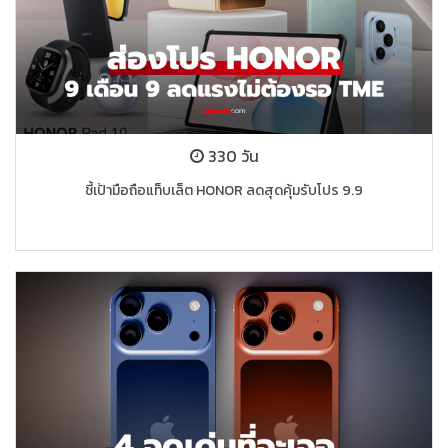
330 วัน
ชี้เป้ามือถือแท็บเล็ต HONOR ลดสุดคุ้มรับโปร 9.9