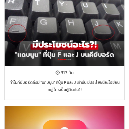
317 วัน
ทำไมคีย์บอร์ดถึงมี “แถบนูน” ที่ปุ่ม F และ J เท่านั้น มีประโยชน์อะไรซ่อน
อยู่ ใครเป็นผู้คิดค้น?!