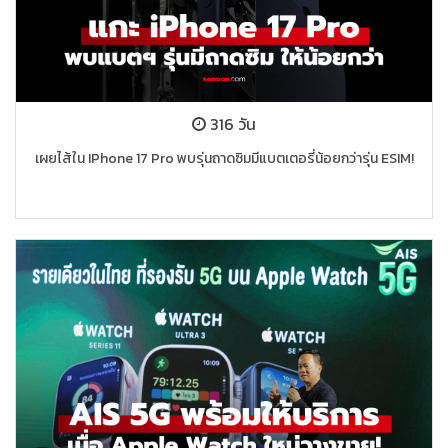
316 วัน
เผยไส้ใน IPhone 17 Pro พบรุ่นถาดซิมมีแบตเตอรี่น้อยกว่ารุ่น ESIM!