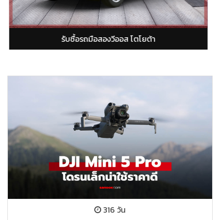
สองยารีส โตโยต้า
รับซื้อรถมือสองอั
316 วัน