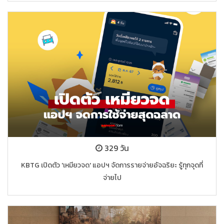
329 วัน
KBTG เปิดตัว 'เหมียวจด' แอปฯ จัดการรายจ่ายอัจฉริยะ รู้ทุกจุดที่
จ่ายไป