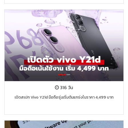
316 วัน
เปิดสเปก Vivo Y21d มือถือรุ่นเริ่มต้นแกร่งในราคา 4,499 บาท