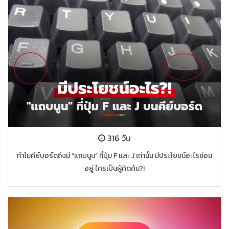
316 วัน
ทำไมคีย์บอร์ดถึงมี “แถบนูน” ที่ปุ่ม F และ J เท่านั้น มีประโยชน์อะไรซ่อน
อยู่ ใครเป็นผู้คิดค้น?!