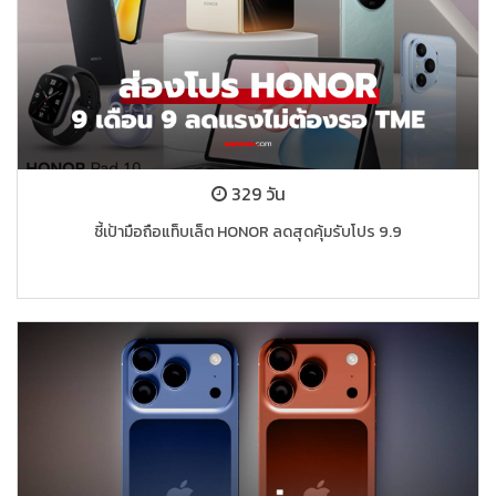
329 วัน
ชี้เป้ามือถือแท็บเล็ต HONOR ลดสุดคุ้มรับโปร 9.9