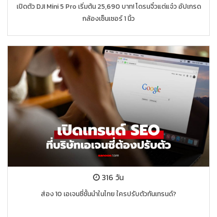
เปิดตัว DJI Mini 5 Pro เริ่มต้น 25,690 บาท! โดรนจิ๋วแต่แจ๋ว อัปเกรด
กล้องเซ็นเซอร์ 1 นิ้ว
316 วัน
ส่อง 10 เอเจนซี่ชั้นนำในไทย ใครปรับตัวทันเทรนด์?