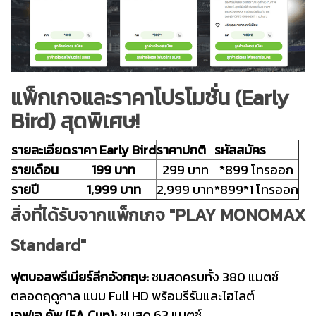
แพ็กเกจและราคาโปรโมชั่น (Early
Bird) สุดพิเศษ!
รายละเอียด
ราคา Early Bird
ราคาปกติ
รหัสสมัคร
รายเดือน
199 บาท
299 บาท
*899 โทรออก
รายปี
1,999 บาท
2,999 บาท
*899*1 โทรออก
สิ่งที่ได้รับจากแพ็กเกจ "PLAY MONOMAX
Standard"
ฟุตบอลพรีเมียร์ลีกอังกฤษ:
ชมสดครบทั้ง 380 แมตช์
ตลอดฤดูกาล แบบ Full HD พร้อมรีรันและไฮไลต์
เอฟเอ คัพ (FA Cup):
ชมสด 63 แมตช์