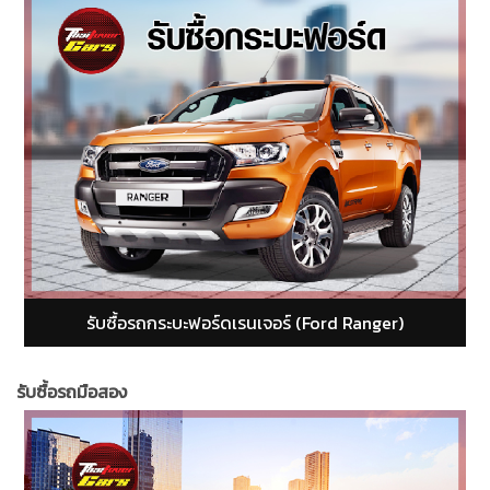
รับซื้อรถกระบะอีซูซุ ดีแม็ก (isuzu dmax)
รับซื้อรถมือสอง