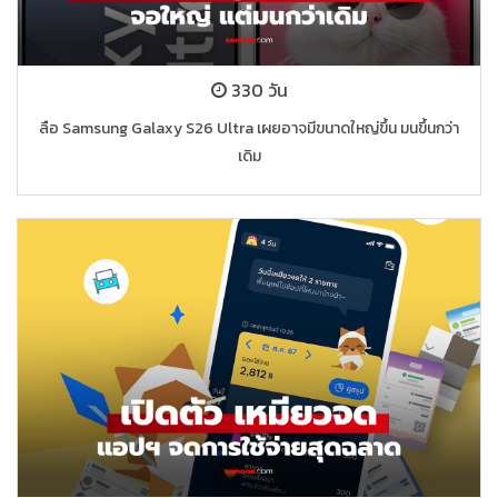
330 วัน
ลือ Samsung Galaxy S26 Ultra เผยอาจมีขนาดใหญ่ขึ้น มนขึ้นกว่า
เดิม