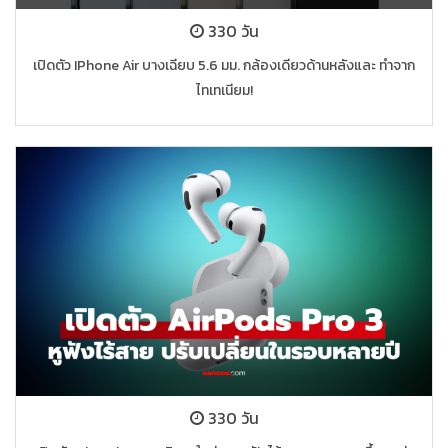
330 วัน
เปิดตัว IPhone Air บางเฉียบ 5.6 มม. กล้องเดียวด้านหลังและ ทำจาก
ไทเทเนียม!
330 วัน