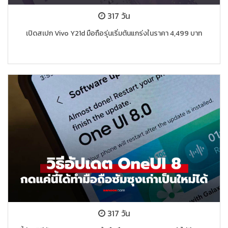
317 วัน
เปิดสเปก Vivo Y21d มือถือรุ่นเริ่มต้นแกร่งในราคา 4,499 บาท
317 วัน