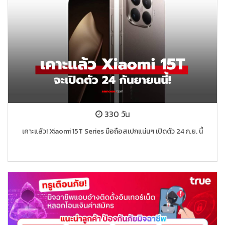
330 วัน
เคาะแล้ว! Xiaomi 15T Series มือถือสเปกแน่นๆ เปิดตัว 24 ก.ย. นี้