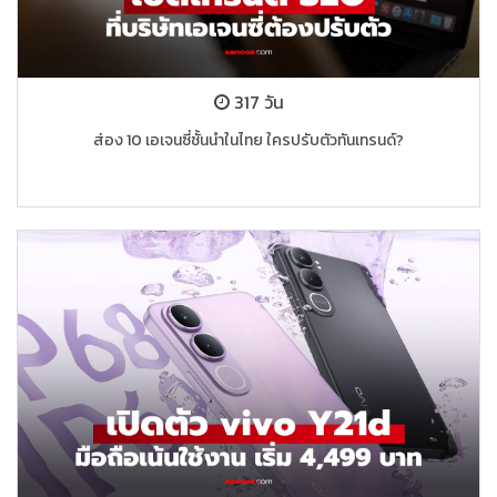
317 วัน
ส่อง 10 เอเจนซี่ชั้นนำในไทย ใครปรับตัวทันเทรนด์?