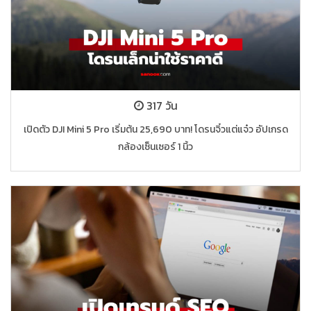
317 วัน
เปิดตัว DJI Mini 5 Pro เริ่มต้น 25,690 บาท! โดรนจิ๋วแต่แจ๋ว อัปเกรด
กล้องเซ็นเซอร์ 1 นิ้ว