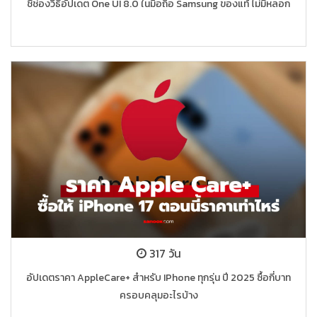
ชี้ช่องวิธีอัปเดต One UI 8.0 ในมือถือ Samsung ของแท้ ไม่มีหลอก
317 วัน
อัปเดตราคา AppleCare+ สำหรับ IPhone ทุกรุ่น ปี 2025 ซื้อกี่บาท
ครอบคลุมอะไรบ้าง