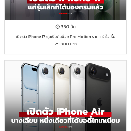
330 วัน
เปิดตัว IPhone 17 รุ่นเริ่มต้นมีจอ Pro Motion ราคาเร้าใจเริ่ม
29,900 บาท