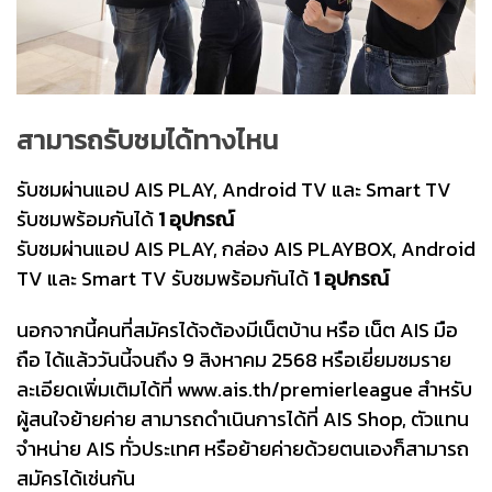
สามารถรับชมได้ทางไหน
รับชมผ่านแอป AIS PLAY, Android TV และ Smart TV
รับชมพร้อมกันได้
1 อุปกรณ์
รับชมผ่านแอป AIS PLAY, กล่อง AIS PLAYBOX, Android
TV และ Smart TV รับชมพร้อมกันได้
1 อุปกรณ์
นอกจากนี้คนที่สมัครได้จต้องมีเน็ต
บ้าน
หรือ เน็ต AIS มือ
ถือ ได้แล้ววันนี้จนถึง 9 สิงหาคม 2568 หรือเยี่ยมชมราย
ละเอียดเพิ่มเติมได้ที่ www.ais.th/premierleague สำหรับ
ผู้สนใจย้ายค่าย สามารถดำเนินการได้ที่ AIS Shop, ตัวแทน
จำหน่าย AIS ทั่วประเทศ หรือย้ายค่ายด้วยตนเองก็สามารถ
สมัครได้เช่นกัน