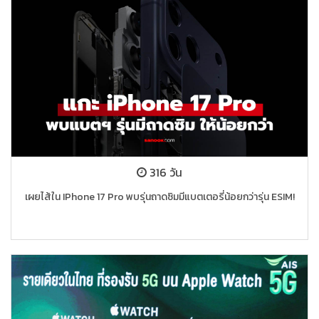
316 วัน
เผยไส้ใน IPhone 17 Pro พบรุ่นถาดซิมมีแบตเตอรี่น้อยกว่ารุ่น ESIM!