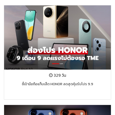
329 วัน
ชี้เป้ามือถือแท็บเล็ต HONOR ลดสุดคุ้มรับโปร 9.9