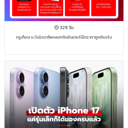
329 วัน
ทรูเตือน! ระวังมิจฉาชีพหลอกติดอินเทอร์เน็ตราคาถูกเกินจริง