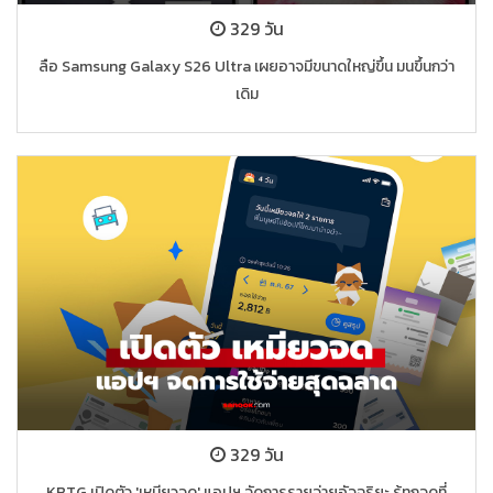
329 วัน
ลือ Samsung Galaxy S26 Ultra เผยอาจมีขนาดใหญ่ขึ้น มนขึ้นกว่า
เดิม
329 วัน
KBTG เปิดตัว 'เหมียวจด' แอปฯ จัดการรายจ่ายอัจฉริยะ รู้ทุกจุดที่