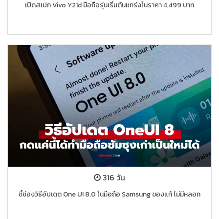
เปิดสเปก Vivo Y21d มือถือรุ่นเริ่มต้นแกร่งในราคา 4,499 บาท
316 วัน
ชี้ช่องวิธีอัปเดต One UI 8.0 ในมือถือ Samsung ของแท้ ไม่มีหลอก