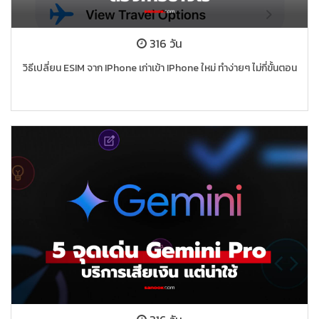
316 วัน
วิธีเปลี่ยน ESIM จาก IPhone เก่าเข้า IPhone ใหม่ ทำง่ายๆ ไม่กี่ขั้นตอน