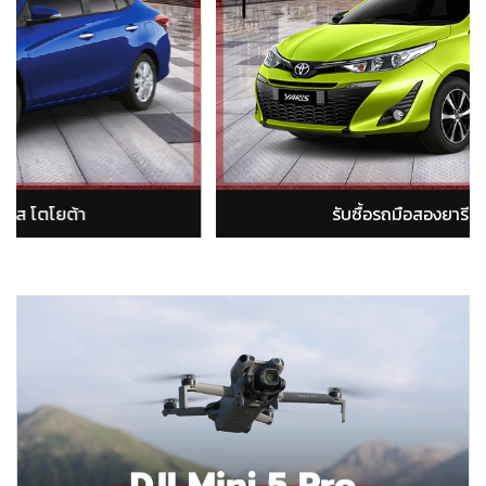
ยต้า
รับซื้อรถมือสองอัลติส โตโยต้า