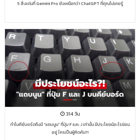
5 สิ่งเด่นที่ Gemini Pro ยังเหนือกว่า ChatGPT ที่คุณไม่เคยรู้
314 วัน
ทำไมคีย์บอร์ดถึงมี “แถบนูน” ที่ปุ่ม F และ J เท่านั้น มีประโยชน์อะไรซ่อน
อยู่ ใครเป็นผู้คิดค้น?!