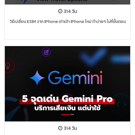
314 วัน
วิธีเปลี่ยน ESIM จาก IPhone เก่าเข้า IPhone ใหม่ ทำง่ายๆ ไม่กี่ขั้นตอน
314 วัน