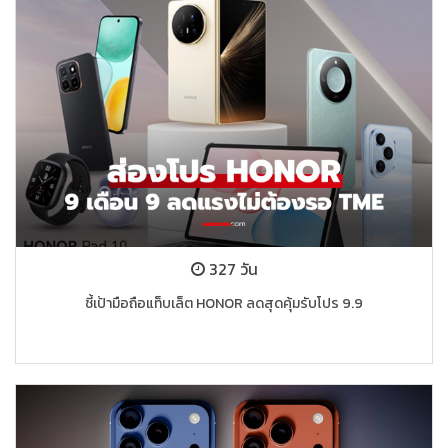
327 วัน
ชี้เป้ามือถือแท็บเล็ต HONOR ลดสุดคุ้มรับโปร 9.9