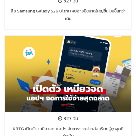
327 วัน
ลือ Samsung Galaxy S26 Ultra เผยอาจมีขนาดใหญ่ขึ้น มนขึ้นกว่า
เดิม
327 วัน
KBTG เปิดตัว 'เหมียวจด' แอปฯ จัดการรายจ่ายอัจฉริยะ รู้ทุกจุดที่