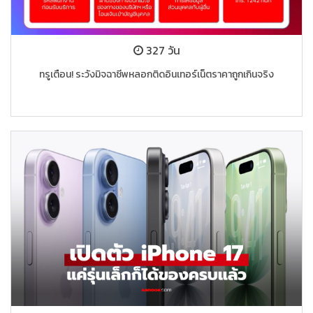
327 วัน
ทรูเตือน! ระวังมิจฉาชีพหลอกติดอินเทอร์เน็ตราคาถูกเกินจริง