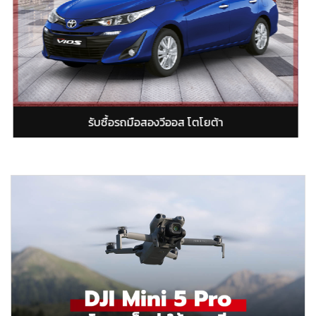
ถมือสองยารีส โตโยต้า
รับซื้อรถมือส