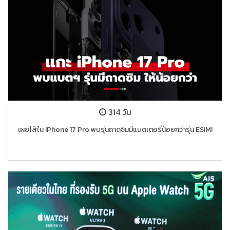
314 วัน
เผยไส้ใน IPhone 17 Pro พบรุ่นถาดซิมมีแบตเตอรี่น้อยกว่ารุ่น ESIM!