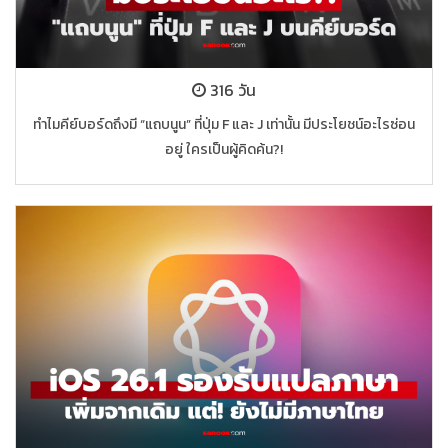
316 วัน
ทำไมคีย์บอร์ดถึงมี “แถบนูน” ที่ปุ่ม F และ J เท่านั้น มีประโยชน์อะไรซ่อน
อยู่ ใครเป็นผู้คิดค้น?!