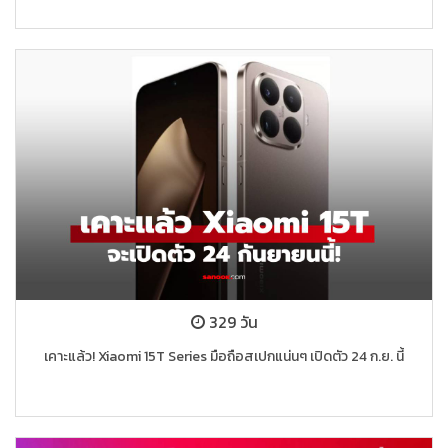
329 วัน
เคาะแล้ว! Xiaomi 15T Series มือถือสเปกแน่นๆ เปิดตัว 24 ก.ย. นี้