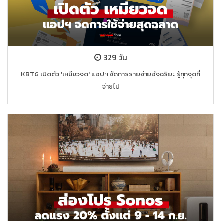
329 วัน
KBTG เปิดตัว 'เหมียวจด' แอปฯ จัดการรายจ่ายอัจฉริยะ รู้ทุกจุดที่
จ่ายไป