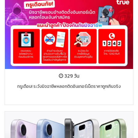
329 วัน
ทรูเตือน! ระวังมิจฉาชีพหลอกติดอินเทอร์เน็ตราคาถูกเกินจริง