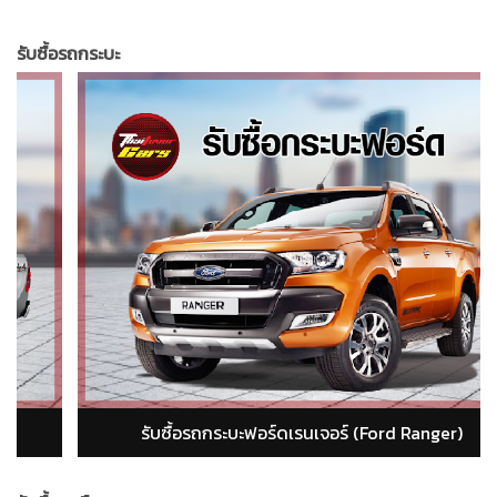
รับซื้อรถกระบะ
รับซื้อรถกระบะอีซูซุ ดีแม็ก (isuzu dmax)