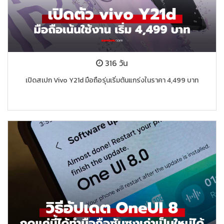
316 วัน
เปิดสเปก Vivo Y21d มือถือรุ่นเริ่มต้นแกร่งในราคา 4,499 บาท