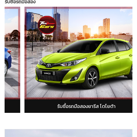
รับซื้อรถมือสอง
รับซื้อรถมือสองอัลติส โตโยต้า