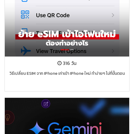
316 วัน
วิธีเปลี่ยน ESIM จาก IPhone เก่าเข้า IPhone ใหม่ ทำง่ายๆ ไม่กี่ขั้นตอน