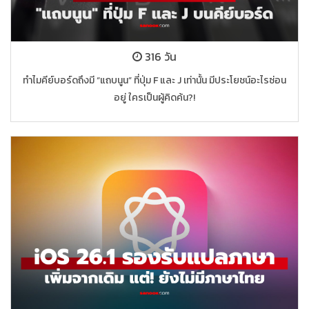
316 วัน
ทำไมคีย์บอร์ดถึงมี “แถบนูน” ที่ปุ่ม F และ J เท่านั้น มีประโยชน์อะไรซ่อน
อยู่ ใครเป็นผู้คิดค้น?!