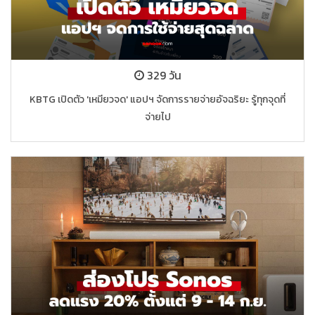
329 วัน
KBTG เปิดตัว 'เหมียวจด' แอปฯ จัดการรายจ่ายอัจฉริยะ รู้ทุกจุดที่
จ่ายไป