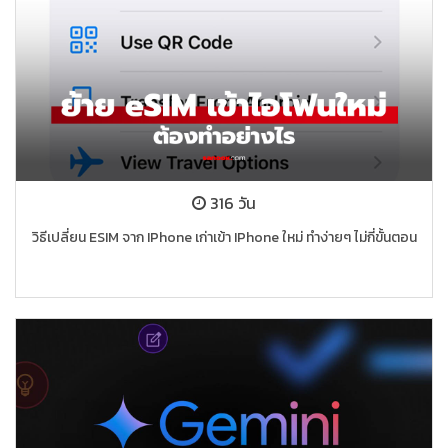
316 วัน
วิธีเปลี่ยน ESIM จาก IPhone เก่าเข้า IPhone ใหม่ ทำง่ายๆ ไม่กี่ขั้นตอน