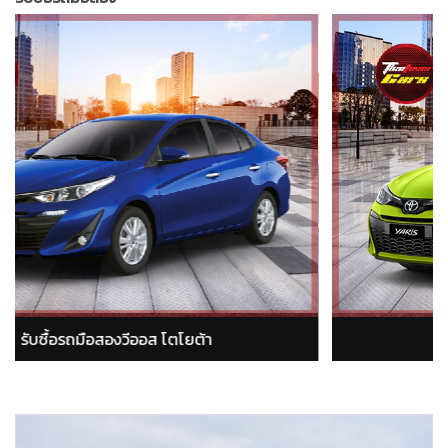
ส โตโยต้า
รับซื้อรถมือสองอัลติส โต