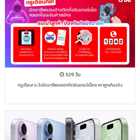
329 วัน
ทรูเตือน! ระวังมิจฉาชีพหลอกติดอินเทอร์เน็ตราคาถูกเกินจริง