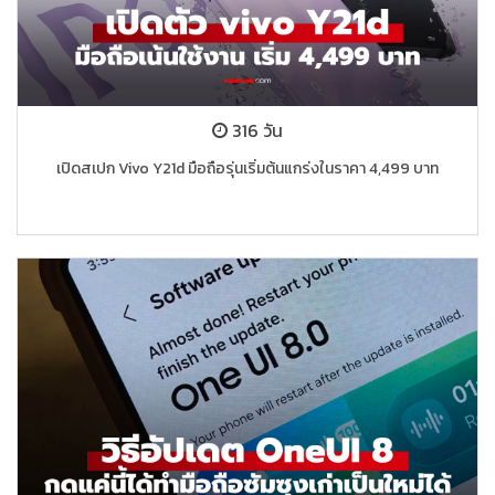
316 วัน
เปิดสเปก Vivo Y21d มือถือรุ่นเริ่มต้นแกร่งในราคา 4,499 บาท