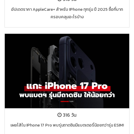
อัปเดตราคา AppleCare+ สำหรับ IPhone ทุกรุ่น ปี 2025 ซื้อกี่บาท
ครอบคลุมอะไรบ้าง
316 วัน
เผยไส้ใน IPhone 17 Pro พบรุ่นถาดซิมมีแบตเตอรี่น้อยกว่ารุ่น ESIM!