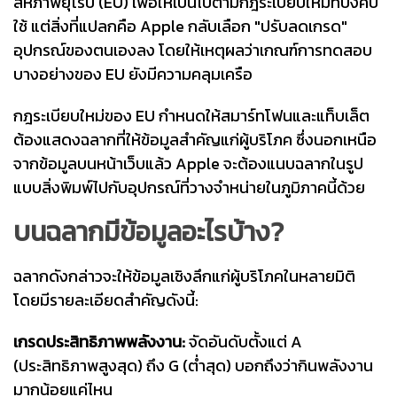
สหภาพยุโรป (EU) เพื่อให้เป็นไปตามกฎระเบียบใหม่ที่บังคับ
ใช้ แต่สิ่งที่แปลกคือ Apple กลับเลือก "ปรับลดเกรด"
อุปกรณ์ของตนเองลง โดยให้เหตุผลว่าเกณฑ์การทดสอบ
บางอย่างของ EU ยังมีความคลุมเครือ
กฎระเบียบใหม่ของ EU กำหนดให้สมาร์ทโฟนและแท็บเล็ต
ต้องแสดงฉลากที่ให้ข้อมูลสำคัญแก่ผู้บริโภค ซึ่งนอกเหนือ
จากข้อมูลบนหน้าเว็บแล้ว Apple จะต้องแนบฉลากในรูป
แบบสิ่งพิมพ์ไปกับอุปกรณ์ที่วางจำหน่ายในภูมิภาคนี้ด้วย
บนฉลากมีข้อมูลอะไรบ้าง?
ฉลากดังกล่าวจะให้ข้อมูลเชิงลึกแก่ผู้บริโภคในหลายมิติ
โดยมีรายละเอียดสำคัญดังนี้:
เกรดประสิทธิภาพพลังงาน:
จัดอันดับตั้งแต่ A
(ประสิทธิภาพสูงสุด) ถึง G (ต่ำสุด) บอกถึงว่ากินพลังงาน
มากน้อยแค่ไหน