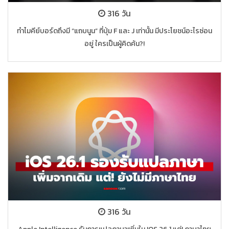
316 วัน
ทำไมคีย์บอร์ดถึงมี “แถบนูน” ที่ปุ่ม F และ J เท่านั้น มีประโยชน์อะไรซ่อน
อยู่ ใครเป็นผู้คิดค้น?!
316 วัน