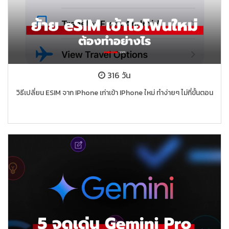
316 วัน
วิธีเปลี่ยน ESIM จาก IPhone เก่าเข้า IPhone ใหม่ ทำง่ายๆ ไม่กี่ขั้นตอน