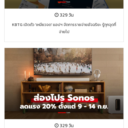
329 วัน
KBTG เปิดตัว 'เหมียวจด' แอปฯ จัดการรายจ่ายอัจฉริยะ รู้ทุกจุดที่
จ่ายไป
329 วัน