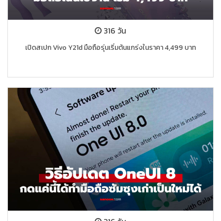
316 วัน
เปิดสเปก Vivo Y21d มือถือรุ่นเริ่มต้นแกร่งในราคา 4,499 บาท