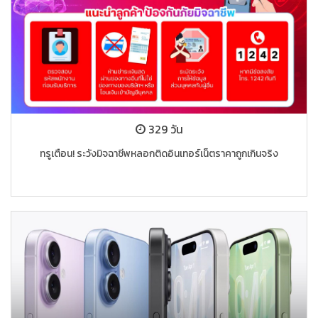
329 วัน
ทรูเตือน! ระวังมิจฉาชีพหลอกติดอินเทอร์เน็ตราคาถูกเกินจริง