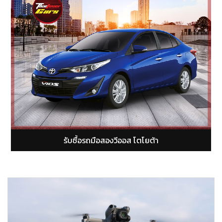
รับซื้อรถมือสองยารีส โตโยต้า