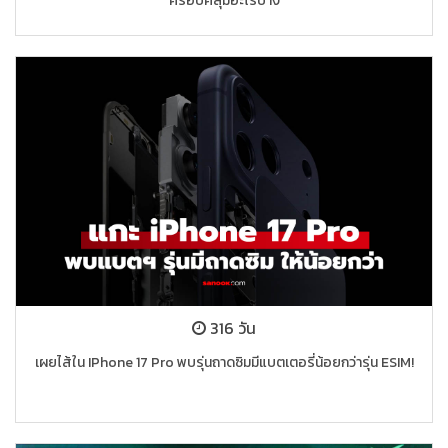
ครอบคลุมอะไรบ้าง
316 วัน
เผยไส้ใน IPhone 17 Pro พบรุ่นถาดซิมมีแบตเตอรี่น้อยกว่ารุ่น ESIM!