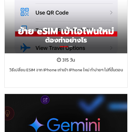
315 วัน
วิธีเปลี่ยน ESIM จาก IPhone เก่าเข้า IPhone ใหม่ ทำง่ายๆ ไม่กี่ขั้นตอน