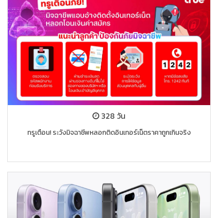
328 วัน
ทรูเตือน! ระวังมิจฉาชีพหลอกติดอินเทอร์เน็ตราคาถูกเกินจริง