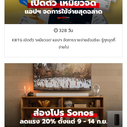
328 วัน
KBTG เปิดตัว 'เหมียวจด' แอปฯ จัดการรายจ่ายอัจฉริยะ รู้ทุกจุดที่
จ่ายไป