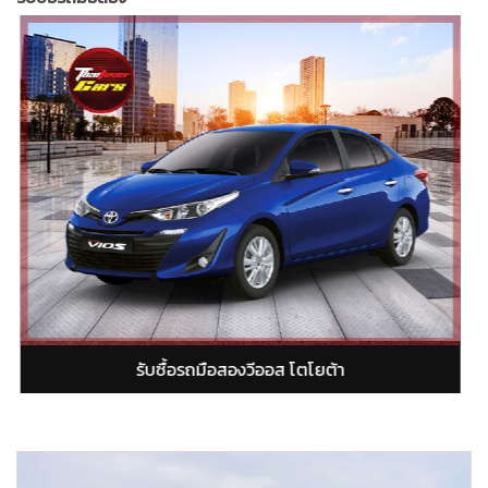
รับซื้อรถมือสองยารีส โตโยต้า