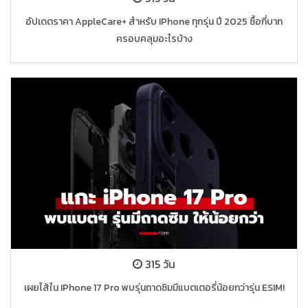
อัปเดตราคา AppleCare+ สำหรับ IPhone ทุกรุ่น ปี 2025 ซื้อกี่บาท
ครอบคลุมอะไรบ้าง
315 วัน
เผยไส้ใน IPhone 17 Pro พบรุ่นถาดซิมมีแบตเตอรี่น้อยกว่ารุ่น ESIM!