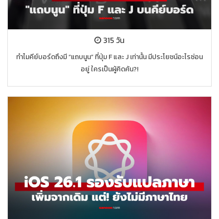
315 วัน
ทำไมคีย์บอร์ดถึงมี “แถบนูน” ที่ปุ่ม F และ J เท่านั้น มีประโยชน์อะไรซ่อน
อยู่ ใครเป็นผู้คิดค้น?!