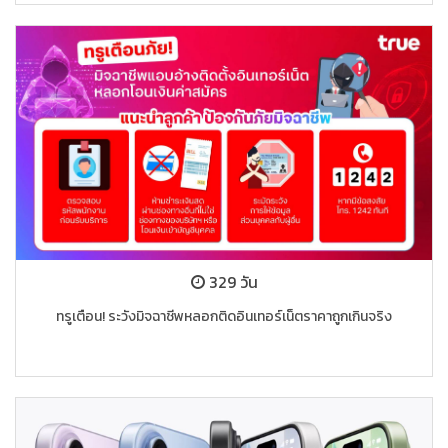
329 วัน
ทรูเตือน! ระวังมิจฉาชีพหลอกติดอินเทอร์เน็ตราคาถูกเกินจริง