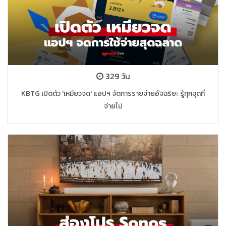
329 วัน
KBTG เปิดตัว 'เหมียวจด' แอปฯ จัดการรายจ่ายอัจฉริยะ รู้ทุกจุดที่
จ่ายไป