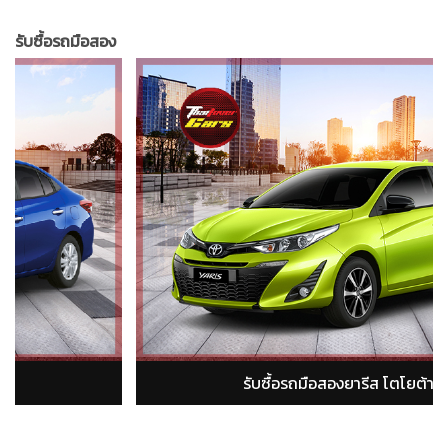
รับซื้อรถมือสอง
รับซื้อรถมือสองอัลติส โตโยต้า