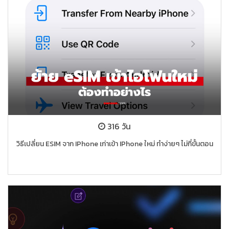
316 วัน
วิธีเปลี่ยน ESIM จาก IPhone เก่าเข้า IPhone ใหม่ ทำง่ายๆ ไม่กี่ขั้นตอน