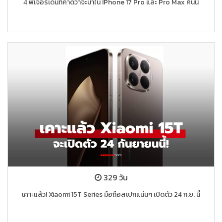
4 ฟีเจอร์เด่นที่คาดว่าจะมาใน IPhone 17 Pro และ Pro Max คืนนี้
329 วัน
เคาะแล้ว! Xiaomi 15T Series มือถือสเปกแน่นๆ เปิดตัว 24 ก.ย. นี้