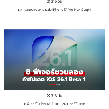
316 วัน
ผลทดสอบแบตฯ มาแล้ว IPhone 17 Pro Max อึดสุด!
316 วัน
8 ฟีเจอร์ใหม่ชวนเล่นใน IOS 26.1 เวอร์ชั่นแรก