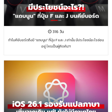
316 วัน
ทำไมคีย์บอร์ดถึงมี “แถบนูน” ที่ปุ่ม F และ J เท่านั้น มีประโยชน์อะไรซ่อน
อยู่ ใครเป็นผู้คิดค้น?!