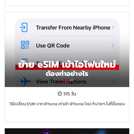
315 วัน
วิธีเปลี่ยน ESIM จาก IPhone เก่าเข้า IPhone ใหม่ ทำง่ายๆ ไม่กี่ขั้นตอน