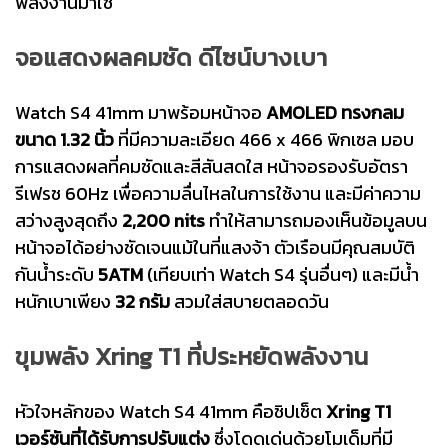
พลังงานมาใช้
จอแสดงผลคมชัด ดีไซน์บางเบา
Watch S4 41mm มาพร้อมหน้าจอ
AMOLED ทรงกลม
ขนาด 1.32 นิ้ว
ที่มีความละเอียด 466 x 466 พิกเซล มอบ
การแสดงผลที่คมชัดและสีสันสดใส หน้าจอรองรับอัตรา
รีเฟรช 60Hz เพื่อความลื่นไหลในการใช้งาน และมีค่าความ
สว่างสูงสุดถึง
2,200 nits
ทำให้สามารถมองเห็นข้อมูลบน
หน้าจอได้อย่างชัดเจนแม้ในที่แสงจ้า ตัวเรือนมีคุณสมบัติ
กันน้ำระดับ
5ATM
(เทียบเท่า Watch S4 รุ่นอื่นๆ) และมีน้ำ
หนักเบาเพียง
32 กรัม
สวมใส่สบายตลอดวัน
ขุมพลัง Xring T1 ที่ประหยัดพลังงาน
หัวใจหลักของ Watch S4 41mm คือชิปเซ็ต
Xring T1
เวอร์ชันที่ได้รับการปรับแต่ง
ซึ่งโดดเด่นด้วยโมเด็มที่มี