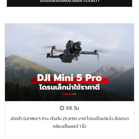
รับซื้อรถมือสองยารีส โตโยต้า
315 วัน
เปิดตัว DJI Mini 5 Pro เริ่มต้น 25,690 บาท! โดรนจิ๋วแต่แจ๋ว อัปเกรด
กล้องเซ็นเซอร์ 1 นิ้ว