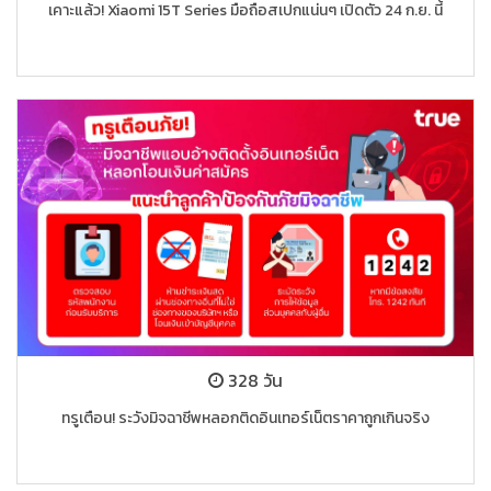
เคาะแล้ว! Xiaomi 15T Series มือถือสเปกแน่นๆ เปิดตัว 24 ก.ย. นี้
328 วัน
ทรูเตือน! ระวังมิจฉาชีพหลอกติดอินเทอร์เน็ตราคาถูกเกินจริง