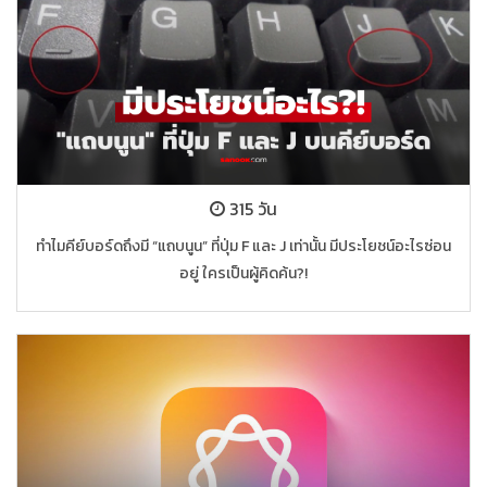
315 วัน
ทำไมคีย์บอร์ดถึงมี “แถบนูน” ที่ปุ่ม F และ J เท่านั้น มีประโยชน์อะไรซ่อน
อยู่ ใครเป็นผู้คิดค้น?!