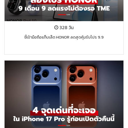
328 วัน
ชี้เป้ามือถือแท็บเล็ต HONOR ลดสุดคุ้มรับโปร 9.9