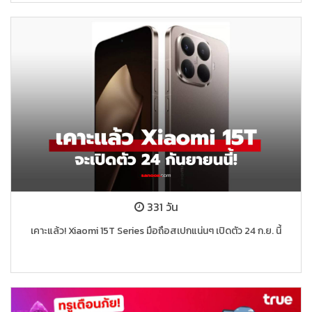
331 วัน
เคาะแล้ว! Xiaomi 15T Series มือถือสเปกแน่นๆ เปิดตัว 24 ก.ย. นี้