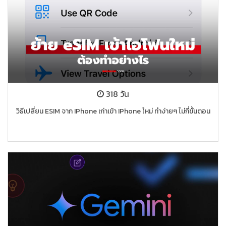
318 วัน
วิธีเปลี่ยน ESIM จาก IPhone เก่าเข้า IPhone ใหม่ ทำง่ายๆ ไม่กี่ขั้นตอน