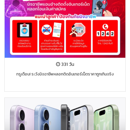
331 วัน
ทรูเตือน! ระวังมิจฉาชีพหลอกติดอินเทอร์เน็ตราคาถูกเกินจริง