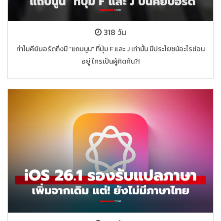
318 วัน
ทำไมคีย์บอร์ดถึงมี “แถบนูน” ที่ปุ่ม F และ J เท่านั้น มีประโยชน์อะไรซ่อน
อยู่ ใครเป็นผู้คิดค้น?!