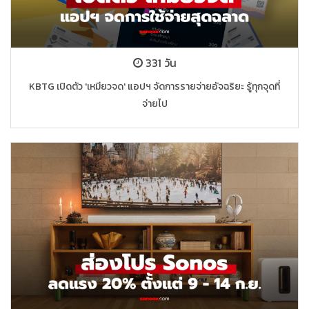
331 วัน
KBTG เปิดตัว 'เหมียวจด' แอปฯ จัดการรายจ่ายอัจฉริยะ รู้ทุกจุดที่
จ่ายไป