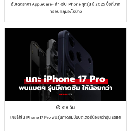
อัปเดตราคา AppleCare+ สำหรับ IPhone ทุกรุ่น ปี 2025 ซื้อกี่บาท
ครอบคลุมอะไรบ้าง
318 วัน
เผยไส้ใน IPhone 17 Pro พบรุ่นถาดซิมมีแบตเตอรี่น้อยกว่ารุ่น ESIM!