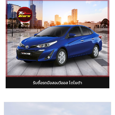
รับซื้อรถมือสองยารีส โตโยต้า