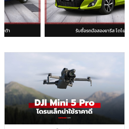
รับซื้อรถมือสองอัลติส โตโยต้า