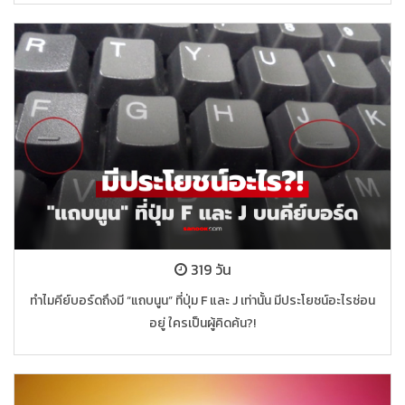
319 วัน
ทำไมคีย์บอร์ดถึงมี “แถบนูน” ที่ปุ่ม F และ J เท่านั้น มีประโยชน์อะไรซ่อน
อยู่ ใครเป็นผู้คิดค้น?!