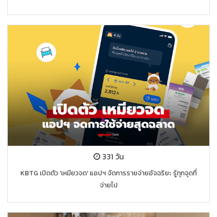
331 วัน
KBTG เปิดตัว 'เหมียวจด' แอปฯ จัดการรายจ่ายอัจฉริยะ รู้ทุกจุดที่
จ่ายไป