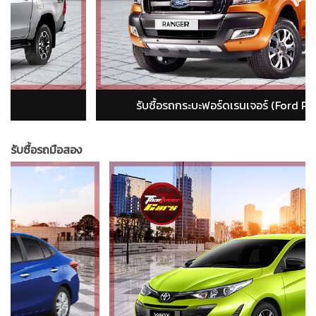
รับซื้อรถกระบะอีซูซุ ดีแม็ก (isuzu dmax)
รับซื้อรถมือสอง