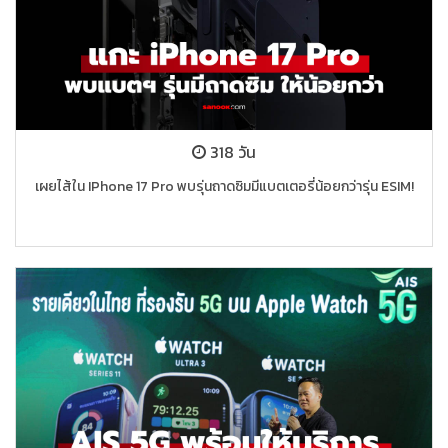
318 วัน
เผยไส้ใน IPhone 17 Pro พบรุ่นถาดซิมมีแบตเตอรี่น้อยกว่ารุ่น ESIM!