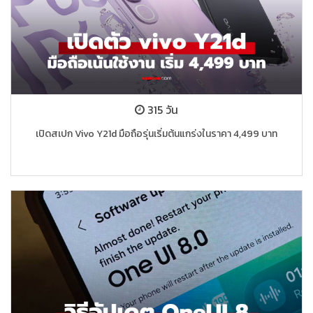
315 วัน
เปิดสเปก Vivo Y21d มือถือรุ่นเริ่มต้นแกร่งในราคา 4,499 บาท