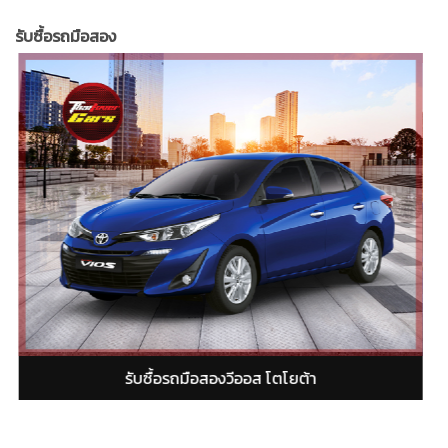
รับซื้อรถมือสอง
ับซื้อรถมือสองยารีส โตโยต้า
รับซื้