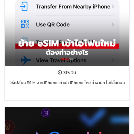
315 วัน
วิธีเปลี่ยน ESIM จาก IPhone เก่าเข้า IPhone ใหม่ ทำง่ายๆ ไม่กี่ขั้นตอน