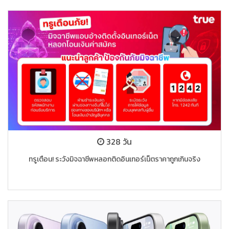
328 วัน
ทรูเตือน! ระวังมิจฉาชีพหลอกติดอินเทอร์เน็ตราคาถูกเกินจริง