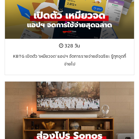
328 วัน
KBTG เปิดตัว 'เหมียวจด' แอปฯ จัดการรายจ่ายอัจฉริยะ รู้ทุกจุดที่
จ่ายไป