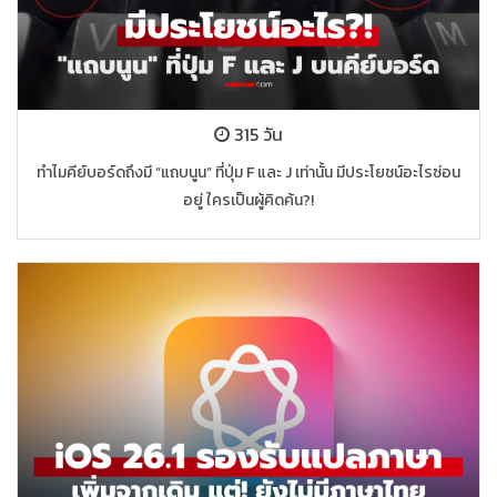
315 วัน
ทำไมคีย์บอร์ดถึงมี “แถบนูน” ที่ปุ่ม F และ J เท่านั้น มีประโยชน์อะไรซ่อน
อยู่ ใครเป็นผู้คิดค้น?!