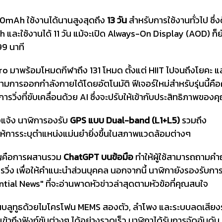
0mAh ใช้งานได้นานสูงสุดถึง
13 วัน
สำหรับการใช้งานทั่วไป ซึ่งด
h และใช้งานได้ 11 วัน แม้จะเปิด Always-On Display (AOD) ก็ยั
99 นาที
o มาพร้อมโหมดกีฬาถึง 131 โหมด ตั้งแต่ HIIT ไปจนถึงโยคะ แล
ามการออกกำลังกายได้โดยอัตโนมัติ ฟีเจอร์ใหม่สำหรับรุ่นนี้คื
ารวิ่งที่ขับเคลื่อนด้วย AI ซึ่งจะปรับให้เข้ากับประสิทธิภาพของค
งแจ้ง นาฬิการองรับ
GPS แบบ Dual-band (L1+L5)
รวมถึง
ห้การระบุตำแหน่งแม่นยำยิ่งขึ้นในสภาพแวดล้อมต่างๆ
คัญคือการผสานรวม
ChatGPT บนข้อมือ
ทำให้ผู้ใช้สามารถถามคำ
รวิ่ง เพื่อให้คำแนะนำส่วนบุคคล นอกจากนี้ นาฬิกายังรองรับการ
tial News" ที่จะอ่านพาดหัวข่าวล่าสุดตามหัวข้อที่คุณสนใจ
นบลูทูธด้วยไมโครโฟน MEMS สองตัว, ลำโพง และระบบลดเสีย
เข้าถึงฟังก์ชันต่างๆ ได้อย่างรวดเร็ว นาฬิกาได้รับการจัดอันดับ