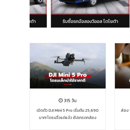
 โตโยต้า
รับซื้อรถมือสองวีออส โตโยต้า
รั
315 วัน
เปิดตัว DJI Mini 5 Pro เริ่มต้น 25,690
ส่อง 
บาท! โดรนจิ๋วแต่แจ๋ว อัปเกรดกล้อง
เซ็นเซอร์ 1 นิ้ว