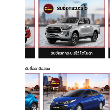
 โตโยต้า
รับซื้อรถกระบะรีโว่ โตโยต้า
รับซื้อรถมือสอง