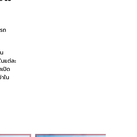
ารถ
ยน
ในแต่ละ
าเปิด
่าใน