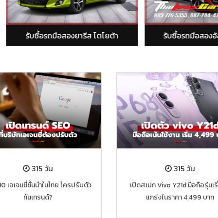
บซื้อรถมือสองยารีส โตโยต้า
รับซื้อรถมือสองอัลติส โตโย
315 วัน
315 วัน
10 เอเจนซี่ชั้นนำในไทย ใครปรับตัว
เปิดสเปก Vivo Y21d มือถือรุ่นเริ
ทันเทรนด์?
แกร่งในราคา 4,499 บาท