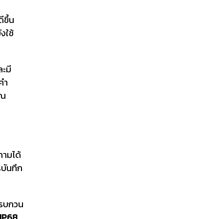
ีขึ้น
งใช้
ะมี
อคำ
ุณ
ถามได้
บันทึก
งรบกวน
IP68