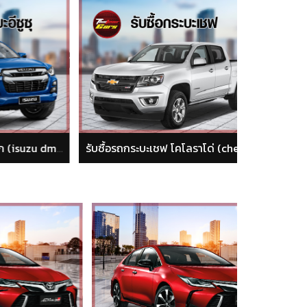
รับซื้อรถกระบะอีซูซุ ดีแม็ก (isuzu dmax)
รับซื้อรถกระบะเชฟ โคโลราโด่ (chevrolet colorado)