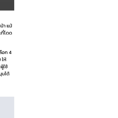
น้า แม้
ที่โดด
ลือก 4
 ให้
้ใช้
ุนได้