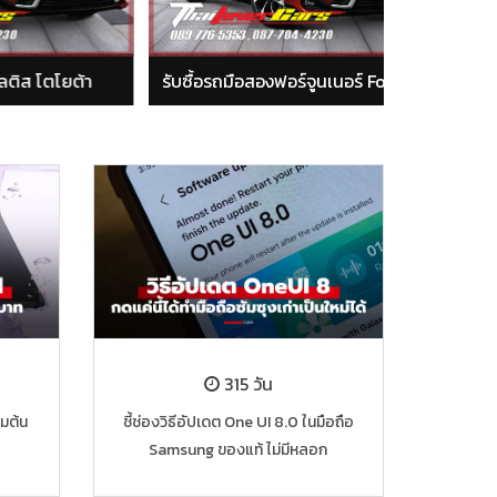
ต้า
รับซื้อรถมือสองฟอร์จูนเนอร์ Fortuner
รับซื้อรถม
315 วัน
่มต้น
ชี้ช่องวิธีอัปเดต One UI 8.0 ในมือถือ
Samsung ของแท้ ไม่มีหลอก