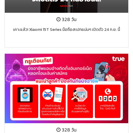
328 วัน
เคาะแล้ว! Xiaomi 15T Series มือถือสเปกแน่นๆ เปิดตัว 24 ก.ย. นี้
328 วัน