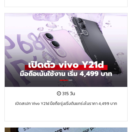
315 วัน
เปิดสเปก Vivo Y21d มือถือรุ่นเริ่มต้นแกร่งในราคา 4,499 บาท