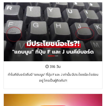
316 วัน
ทำไมคีย์บอร์ดถึงมี “แถบนูน” ที่ปุ่ม F และ J เท่านั้น มีประโยชน์อะไรซ่อน
อยู่ ใครเป็นผู้คิดค้น?!