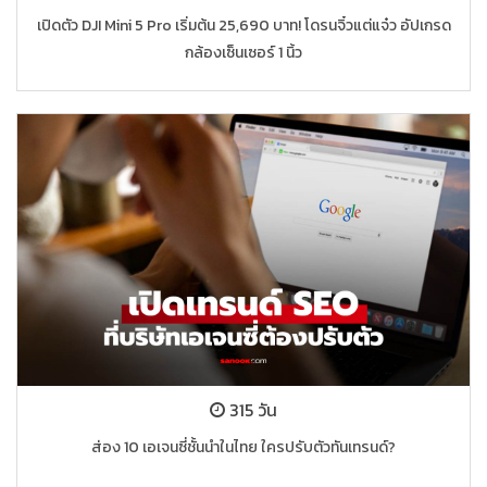
เปิดตัว DJI Mini 5 Pro เริ่มต้น 25,690 บาท! โดรนจิ๋วแต่แจ๋ว อัปเกรด
กล้องเซ็นเซอร์ 1 นิ้ว
315 วัน
ส่อง 10 เอเจนซี่ชั้นนำในไทย ใครปรับตัวทันเทรนด์?