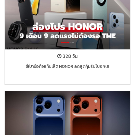
328 วัน
ชี้เป้ามือถือแท็บเล็ต HONOR ลดสุดคุ้มรับโปร 9.9