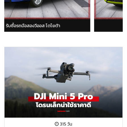
รับซื้อรถมือสองอัลติส โตโยต้า
315 วัน