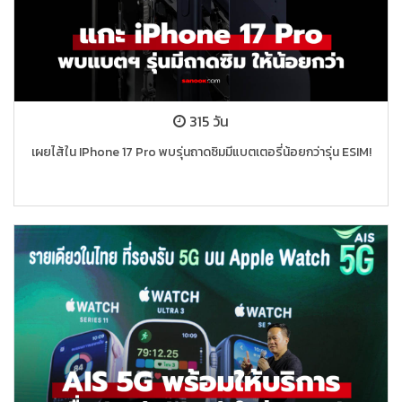
315 วัน
เผยไส้ใน IPhone 17 Pro พบรุ่นถาดซิมมีแบตเตอรี่น้อยกว่ารุ่น ESIM!