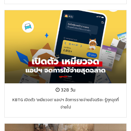
328 วัน
KBTG เปิดตัว 'เหมียวจด' แอปฯ จัดการรายจ่ายอัจฉริยะ รู้ทุกจุดที่
จ่ายไป