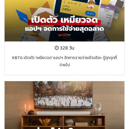
328 วัน
KBTG เปิดตัว 'เหมียวจด' แอปฯ จัดการรายจ่ายอัจฉริยะ รู้ทุกจุดที่
จ่ายไป