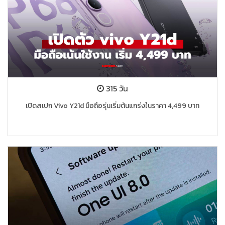
315 วัน
เปิดสเปก Vivo Y21d มือถือรุ่นเริ่มต้นแกร่งในราคา 4,499 บาท