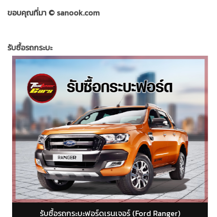
ขอบคุณที่มา ©
sanook.com
รับซื้อรถกระบะ
รับซื้อรถกระบะอีซูซุ ดีแม็ก (isuzu dmax)