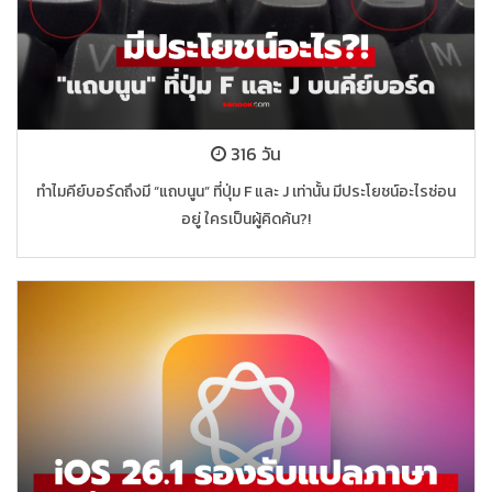
316 วัน
ทำไมคีย์บอร์ดถึงมี “แถบนูน” ที่ปุ่ม F และ J เท่านั้น มีประโยชน์อะไรซ่อน
อยู่ ใครเป็นผู้คิดค้น?!