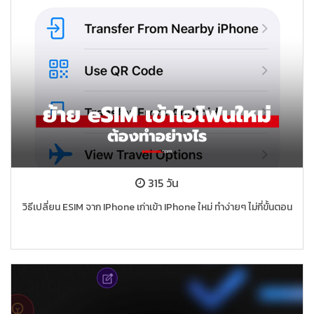
315 วัน
วิธีเปลี่ยน ESIM จาก IPhone เก่าเข้า IPhone ใหม่ ทำง่ายๆ ไม่กี่ขั้นตอน