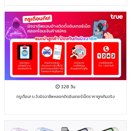
328 วัน
ทรูเตือน! ระวังมิจฉาชีพหลอกติดอินเทอร์เน็ตราคาถูกเกินจริง