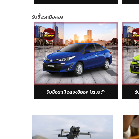
รับซื้อรถมือสอง
ือสองวีออส โตโยต้า
รับซื้อรถมือสองยารีส โตโยต้า