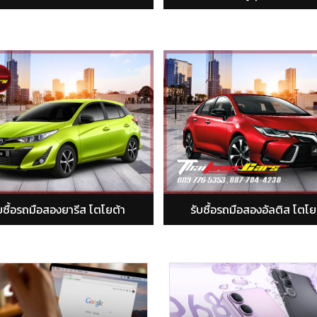
รับซื้อรถมือสองอัลติส โตโยต้า
รับซื้อรถมือสองฟอร์จ