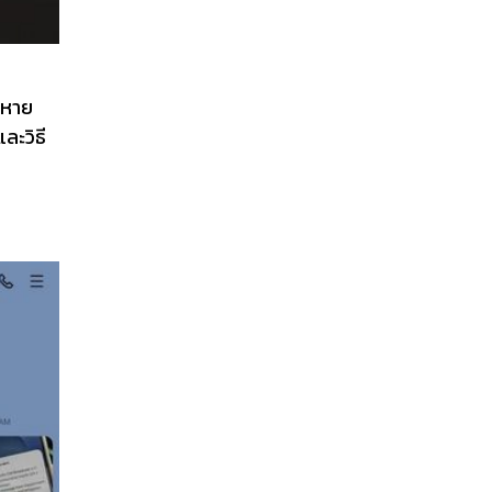
จหาย
ละวิธี