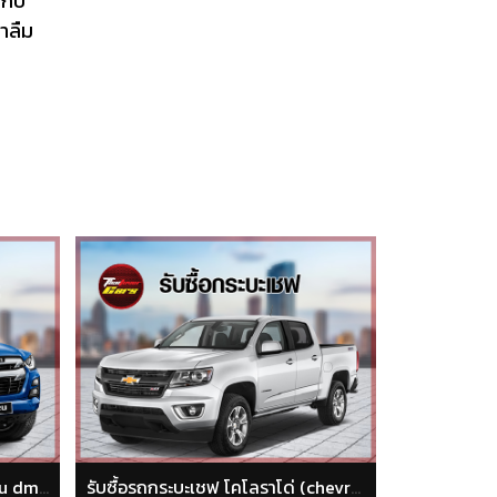
กับ
าลืม
รับซื้อรถกระบะเชฟ โคโลราโด่ (chevrolet colorado)
รับซื้อรถกระบะมิตซูบิชิ ไทรทัน (Mitsubishi Triton)
รั