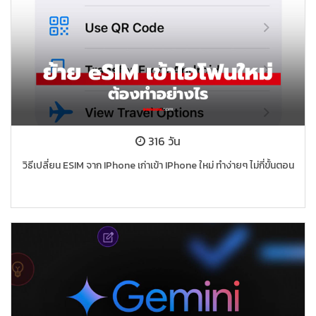
316 วัน
วิธีเปลี่ยน ESIM จาก IPhone เก่าเข้า IPhone ใหม่ ทำง่ายๆ ไม่กี่ขั้นตอน