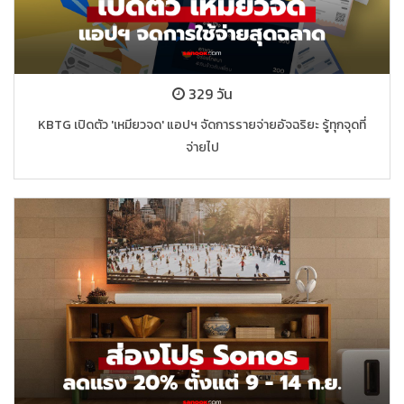
329 วัน
KBTG เปิดตัว 'เหมียวจด' แอปฯ จัดการรายจ่ายอัจฉริยะ รู้ทุกจุดที่
จ่ายไป