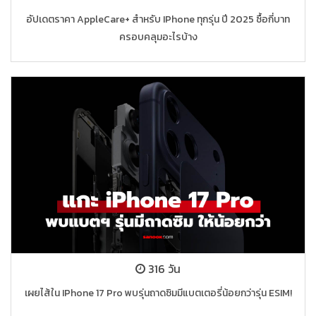
อัปเดตราคา AppleCare+ สำหรับ IPhone ทุกรุ่น ปี 2025 ซื้อกี่บาท
ครอบคลุมอะไรบ้าง
316 วัน
เผยไส้ใน IPhone 17 Pro พบรุ่นถาดซิมมีแบตเตอรี่น้อยกว่ารุ่น ESIM!