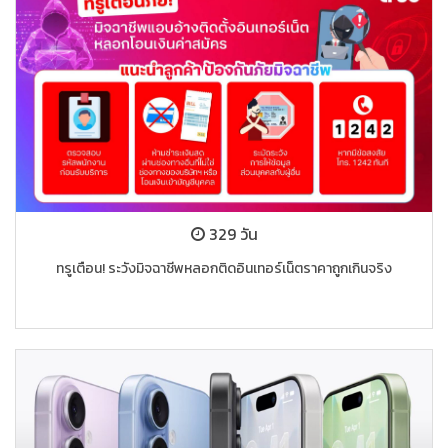
329 วัน
ทรูเตือน! ระวังมิจฉาชีพหลอกติดอินเทอร์เน็ตราคาถูกเกินจริง