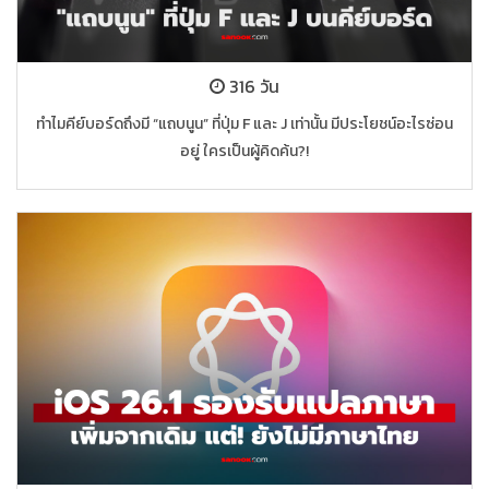
316 วัน
ทำไมคีย์บอร์ดถึงมี “แถบนูน” ที่ปุ่ม F และ J เท่านั้น มีประโยชน์อะไรซ่อน
อยู่ ใครเป็นผู้คิดค้น?!