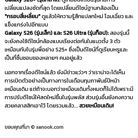
เปลี่ยนแปลงชัดที่สุด โดยเปลี่ยนดีไซน์ฐานกล้องเป็น
"กรอบสี่เหลี่ยม"
ดูแล้วให้ความรู้สึกแปลกใหม่ โฉบเฉี่ยว และ
แข็งแกร่งไปอีกแบบ
Galaxy S26 (รุ่นเล็ก) และ S26 Ultra (รุ่นท็อป):
สองรุ่นนี้
จะยังคงใช้ดีไซน์กล้องแบบเรียงต่อกันในแนวตั้ง 3 ตัว
เหมือนกับในรุ่นพี่อย่าง S25+ ซึ่งเป็นดีไซน์ที่ดูเรียบหรูและ
เป็นที่ชื่นชอบของหลายๆ คนอยู่แล้ว
นอกจากเรื่องดีไซน์แล้ว ยังมีข่าวแว่วๆ ว่าเราน่าจะได้เห็น
การเปิดตัวอย่างเป็นทางการในเดือนกุมภาพันธ์ปีหน้า
เหมือนเดิม แต่ถ้าจะบอกว่าเหมือนเดิมทั้งหมดก็ไม่ได้เพราะมี
การปรับดีไซน์ให้สดใหม่ขึ้นในรุ่นพลัส ส่วนรุ่นอื่นยังคงความ
สวยคลาสสิกเอาไว้ โดยรวมแล้ว...
สวยเหมือนเดิม!
ขอบคุณที่มา ©
sanook.com