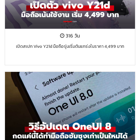
316 วัน
เปิดสเปก Vivo Y21d มือถือรุ่นเริ่มต้นแกร่งในราคา 4,499 บาท