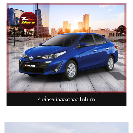
รับซื้อรถมือสองยารีส โตโยต้า