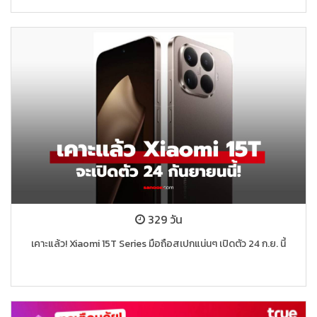
329 วัน
เคาะแล้ว! Xiaomi 15T Series มือถือสเปกแน่นๆ เปิดตัว 24 ก.ย. นี้