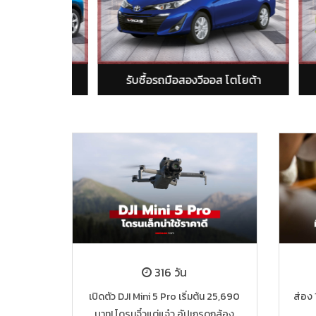
ับซื้อรถมือสองวีออส โตโยต้า
รับซื้อรถมือสองยารีส โตโ
316 วัน
เปิดตัว DJI Mini 5 Pro เริ่มต้น 25,690
ส่อง 
บาท! โดรนจิ๋วแต่แจ๋ว อัปเกรดกล้อง