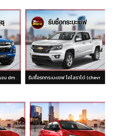
รับซื้อรถกระบะเชฟ โคโลราโด่ (chevrolet colorado)
รับซื้อรถกระบะมิตซูบิชิ ไทรทัน (Mitsubishi Triton)