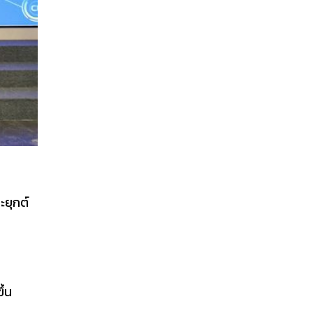
ะยุกต์
ึ้น