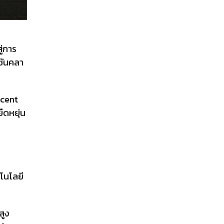
ู่การ
ูชันคลา
ncent
ืดหยุ่น
โนโลยี
สูง