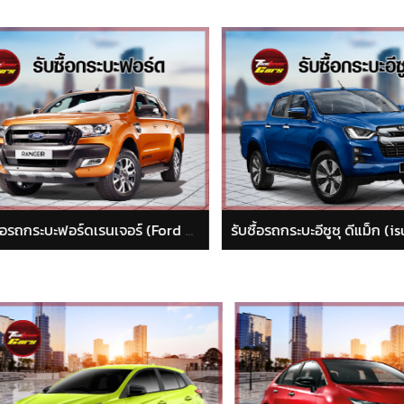
รับซื้อรถกระบะอีซูซุ ดีแม็ก (isuzu dmax)