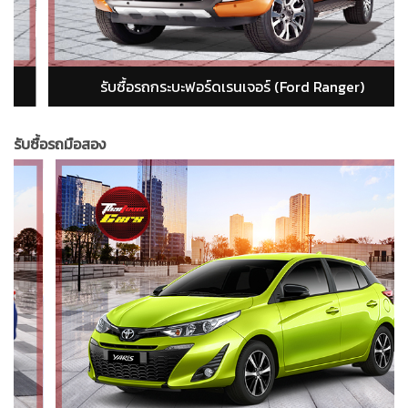
รับซื้อรถกระบะอีซูซุ ดีแม็ก (isuzu dmax)
รับซื้อรถมือสอง