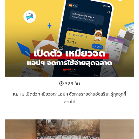
329 วัน
KBTG เปิดตัว 'เหมียวจด' แอปฯ จัดการรายจ่ายอัจฉริยะ รู้ทุกจุดที่
จ่ายไป