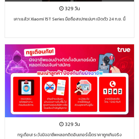
329 วัน
เคาะแล้ว! Xiaomi 15T Series มือถือสเปกแน่นๆ เปิดตัว 24 ก.ย. นี้
329 วัน
ทรูเตือน! ระวังมิจฉาชีพหลอกติดอินเทอร์เน็ตราคาถูกเกินจริง