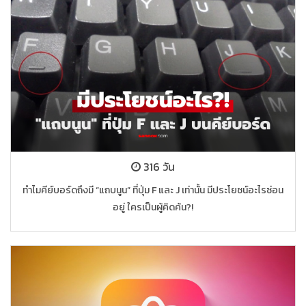
316 วัน
ทำไมคีย์บอร์ดถึงมี “แถบนูน” ที่ปุ่ม F และ J เท่านั้น มีประโยชน์อะไรซ่อน
อยู่ ใครเป็นผู้คิดค้น?!