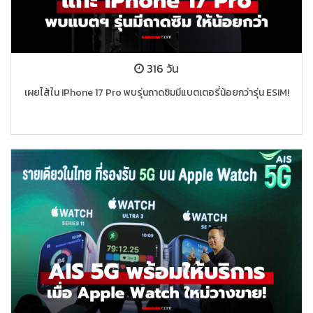
316 วัน
เผยไส้ใน IPhone 17 Pro พบรุ่นถาดซิมมีแบตเตอรี่น้อยกว่ารุ่น ESIM!