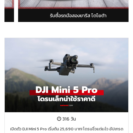
รับซื้อรถมือสองอัลติส โตโยต้า
316 วัน
เปิดตัว DJI Mini 5 Pro เริ่มต้น 25,690 บาท! โดรนจิ๋วแต่แจ๋ว อัปเกรด