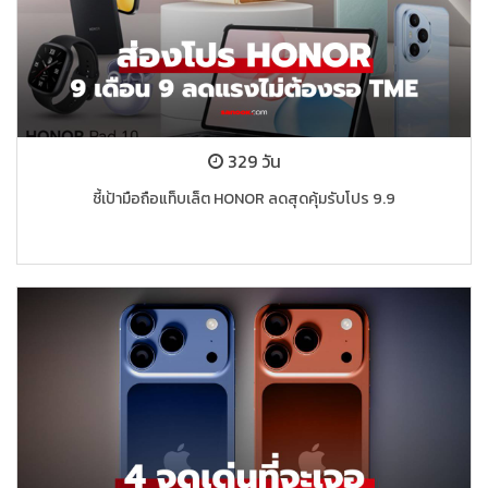
329 วัน
ชี้เป้ามือถือแท็บเล็ต HONOR ลดสุดคุ้มรับโปร 9.9